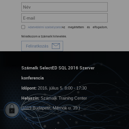
Adatvédelmi szabályzatot
Az
megértettem és elfogadom,
feliratkozom a Számalk hírlevelére.
Számalk SelectED SQL 2016 Szerver
konferencia
Időpont:
2016. július 5. 8:00 - 17:30
Helyszín:
Számalk Training Center
(1119 Budapest, Mérnök u. 39.)