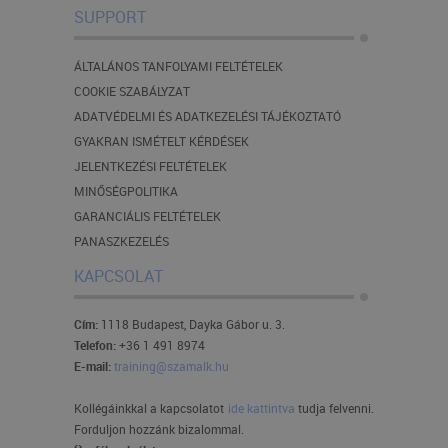
SUPPORT
ÁLTALÁNOS TANFOLYAMI FELTÉTELEK
COOKIE SZABÁLYZAT
ADATVÉDELMI ÉS ADATKEZELÉSI TÁJÉKOZTATÓ
GYAKRAN ISMÉTELT KÉRDÉSEK
JELENTKEZÉSI FELTÉTELEK
MINŐSÉGPOLITIKA
GARANCIÁLIS FELTÉTELEK
PANASZKEZELÉS
KAPCSOLAT
Cím:
1118 Budapest, Dayka Gábor u. 3.
Telefon:
+36 1 491 8974
E-mail:
training@szamalk.hu
Kollégáinkkal a kapcsolatot
ide kattintva
tudja felvenni.
Forduljon hozzánk bizalommal.