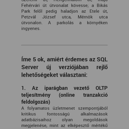
Fehérvári út útvonalat kövesse; a Bikás
Park felől pedig haladjon az Etele út,
Petzvál József utca, Mérnök utca
útvonalon. A parkolás a környéken
ingyenes.
Íme 5 ok, amiért érdemes az SQL
Server új verziójában rejlő
lehetőségeket választani:
1. Az iparágban vezető OLTP
teljesítmény (online tranzakció
feldolgozás)
A folyamatos üzletmenet szempontjából
kritikus fontosságú alkalmazások
adatbázisaihoz olyan megoldások
megjelenése, mint az elképesztő mértékű