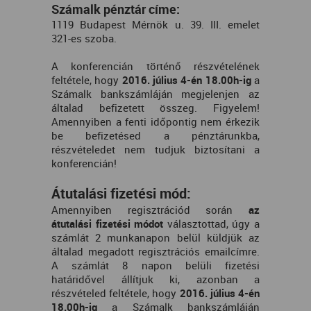
Számalk pénztár címe:
1119 Budapest Mérnök u. 39. III. emelet
321-es szoba.
A konferencián történő részvételének
feltétele, hogy
2016. július 4-én 18.00h-ig
a
Számalk bankszámláján megjelenjen az
általad befizetett összeg. Figyelem!
Amennyiben a fenti időpontig nem érkezik
be befizetésed a pénztárunkba,
részvételedet nem tudjuk biztosítani a
konferencián!
Átutalási fizetési mód:
Amennyiben regisztrációd során
az
átutalási fizetési módot
választottad, úgy a
számlát 2 munkanapon belül küldjük az
általad megadott regisztrációs emailcímre.
A számlát 8 napon belüli fizetési
határidővel állítjuk ki, azonban a
részvételed feltétele, hogy
2016. július 4-én
18.00h-ig
a Számalk bankszámláján