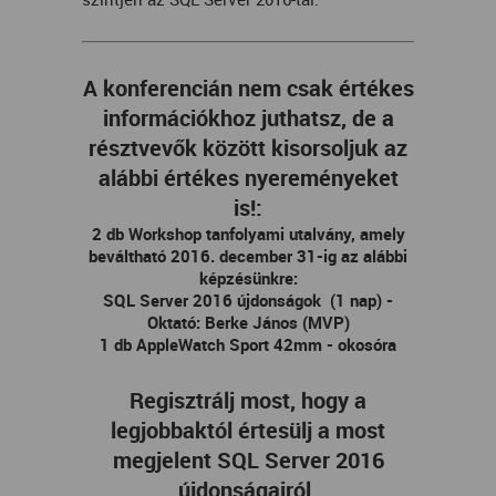
A konferencián nem csak értékes
információkhoz juthatsz, de a
résztvevők között kisorsoljuk az
alábbi értékes nyereményeket
is!:
2
db Workshop tanfolyami utalvány, amely
beváltható 2016. december 31-ig az alábbi
képzésünkre:
SQL Server 2016 újdonságok (1 nap) -
Oktató: Berke János (MVP)
1 db AppleWatch Sport 42mm - okosóra
Regisztrálj most, hogy a
legjobbaktól értesülj a most
megjelent SQL Server 2016
újdonságairól.