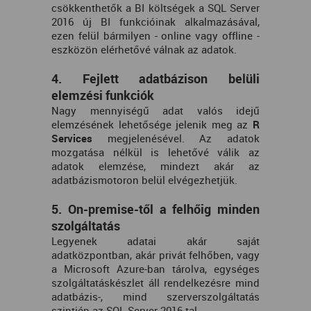
csökkenthetők a BI költségek a SQL Server
2016 új BI funkcióinak alkalmazásával,
ezen felül bármilyen - online vagy offline -
eszközön elérhetővé válnak az adatok.
4. Fejlett adatbázison belüli
elemzési funkciók
Nagy mennyiségű adat valós idejű
elemzésének lehetősége jelenik meg az
R
Services
megjelenésével. Az adatok
mozgatása nélkül is lehetővé válik az
adatok elemzése, mindezt akár az
adatbázismotoron belül elvégezhetjük.
5. On-premise-től a felhőig minden
szolgáltatás
Legyenek adatai akár saját
adatközpontban, akár privát felhőben, vagy
a Microsoft Azure-ban tárolva, egységes
szolgáltatáskészlet áll rendelkezésre mind
adatbázis-, mind szerverszolgáltatás
szintjén az SQL Server 2016-tal.