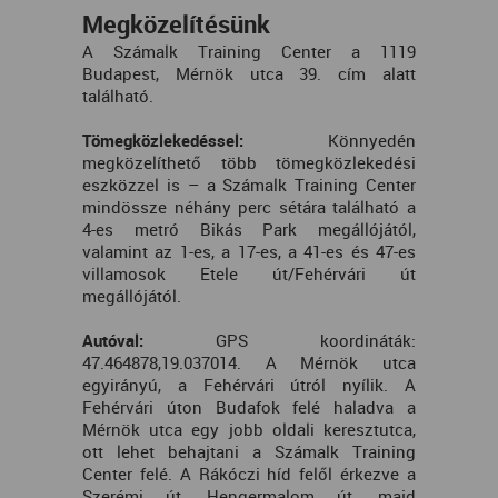
Megközelítésünk
A Számalk Training Center a 1119
Budapest, Mérnök utca 39. cím alatt
található.
Tömegközlekedéssel:
Könnyedén
megközelíthető több tömegközlekedési
eszközzel is – a Számalk Training Center
mindössze néhány perc sétára található a
4-es metró Bikás Park megállójától,
valamint az 1-es, a 17-es, a 41-es és 47-es
villamosok Etele út/Fehérvári út
megállójától.
Autóval:
GPS koordináták:
47.464878,19.037014. A Mérnök utca
egyirányú, a Fehérvári útról nyílik. A
Fehérvári úton Budafok felé haladva a
Mérnök utca egy jobb oldali keresztutca,
ott lehet behajtani a Számalk Training
Center felé. A Rákóczi híd felől érkezve a
Szerémi út, Hengermalom út, majd