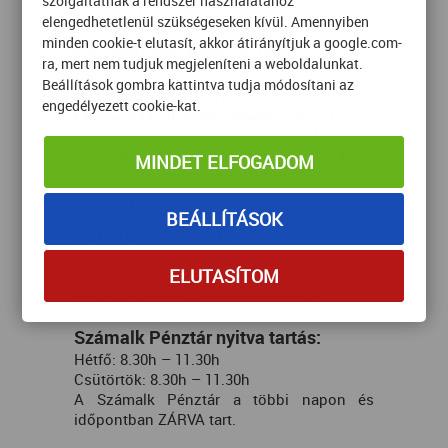
szolgáltatnak a rendszer használatához
biztosítani!
elengedhetetlenül szükségeseken kívül. Amennyiben
minden cookie-t elutasít, akkor átirányítjuk a google.com-
Készpénzes fizetési mód:
ra, mert nem tudjuk megjeleníteni a weboldalunkat.
Beállítások gombra kattintva tudja módosítani az
Amennyiben regisztrációd során a
engedélyezett cookie-kat.
készpénzes fizetési módot
választottad,
úgy a számlát 2 munkanapon belül küldjük
az általad megadott regisztrációs
MINDET ELFOGADOM
emailcímre. Rendszerünk 8 napos fizetési
határidejű számlát bocsát ki, amelyet
kiegyenlíthetsz átutalással vagy
BEÁLLÍTÁSOK
kézpénzben egyaránt.
ELUTASÍTOM
Számládat az alábbi időpontokban és
helyen tudod kézpénzben befizetni:
Számalk Pénztár nyitva tartás:
Hétfő: 8.30h – 11.30h
Csütörtök: 8.30h – 11.30h
A Számalk Pénztár a többi napon és
időpontban ZÁRVA tart.