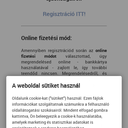
Regisztráció ITT!
Online fizetési mód:
Amennyiben regisztrációd során az
online
fizetési módot
választottad, úgy
megrendelésed online - bankkártya
használatával - zajlott le, így további
teendőd nincsen. Megrendelésedről, és
számlád kiegyenlítéséről az igazolást a
A weboldal sütiket használ
Számalk Zrt. automatikusan megkapja.
A konferencián történő részvételének
Oldalunk cookie-kat ("sütiket") használ. Ezen fájlok
feltétele, hogy
2016. július 4-én 18.00h-ig
információkat szolgáltatnak számunkra a felhasználó
online fizetés megtörténjen.
oldallátogatási szokásairól. Mindent elfogad gombra
Figyelem! Amennyiben a fenti időpontig
kattintva, Ön beleegyezik a cookie-k használatába,
nem indítod el online befizetésed,
amelyek marketing és statisztikai adatokat is
részvételed a konferencián nem tudjuk