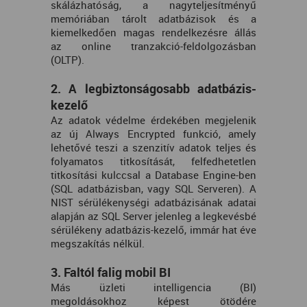
skálázhatóság, a nagyteljesítményű
memóriában tárolt adatbázisok és a
kiemelkedően magas rendelkezésre állás
az online tranzakció-feldolgozásban
(OLTP).
2. A legbiztonságosabb adatbázis-
kezelő
Az adatok védelme érdekében megjelenik
az új Always Encrypted funkció, amely
lehetővé teszi a szenzitív adatok teljes és
folyamatos titkosítását, felfedhetetlen
titkosítási kulccsal a Database Engine-ben
(SQL adatbázisban, vagy SQL Serveren). A
NIST sérülékenységi adatbázisának adatai
alapján az SQL Server jelenleg a legkevésbé
sérülékeny adatbázis-kezelő, immár hat éve
megszakítás nélkül.
3. Faltól falig mobil BI
Más üzleti intelligencia (BI)
megoldásokhoz képest ötödére