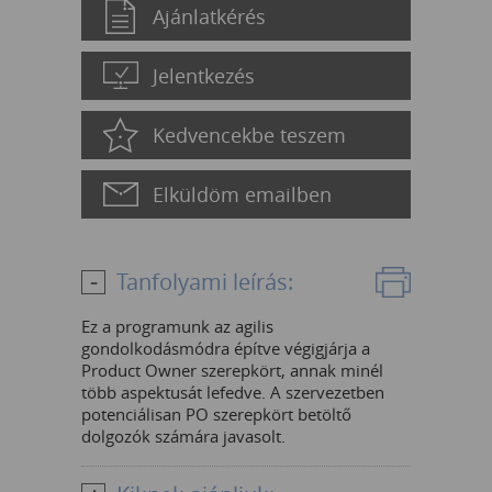
Ajánlatkérés
Jelentkezés
Kedvencekbe teszem
Elküldöm emailben
Tanfolyami leírás:
Ez a programunk az agilis
gondolkodásmódra építve végigjárja a
Product Owner szerepkört, annak minél
több aspektusát lefedve. A szervezetben
potenciálisan PO szerepkört betöltő
dolgozók számára javasolt.