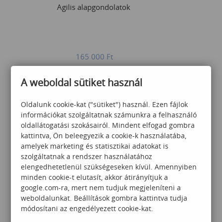
Agilis alapgondolatok
165 000
Ft
A weboldal sütiket használ
Oldalunk cookie-kat ("sütiket") használ. Ezen fájlok
információkat szolgáltatnak számunkra a felhasználó
oldallátogatási szokásairól. Mindent elfogad gombra
kattintva, Ön beleegyezik a cookie-k használatába,
Scrum / Agile Mindset
amelyek marketing és statisztikai adatokat is
Training
szolgáltatnak a rendszer használatához
elengedhetetlenül szükségeseken kívül. Amennyiben
minden cookie-t elutasít, akkor átirányítjuk a
google.com-ra, mert nem tudjuk megjeleníteni a
370 000
Ft
weboldalunkat. Beállítások gombra kattintva tudja
módosítani az engedélyezett cookie-kat.