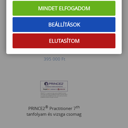
MINDET ELFOGADOM
BEÁLLÍTÁSOK
®
th
PRINCE2
Foundation 7
tanfolyam és vizsga csomag
ELUTASÍTOM
395 000
Ft
®
th
PRINCE2
Practitioner 7
tanfolyam és vizsga csomag