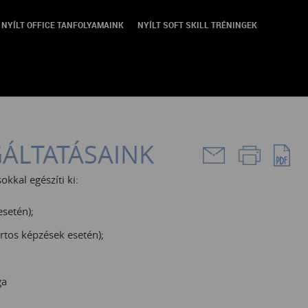
NYÍLT OFFICE TANFOLYAMAINK
NYÍLT SOFT SKILL TRÉNINGEK
GÁLTATÁSAINK
okkal egészíti ki:
setén);
rtos képzések esetén);
ga