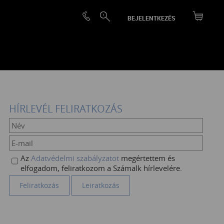
BEJELENTKEZÉS
HÍRLEVÉL FELIRATKOZÁS
Az
Adatvédelmi szabályzatot
megértettem és
elfogadom, feliratkozom a Számalk hírlevelére.