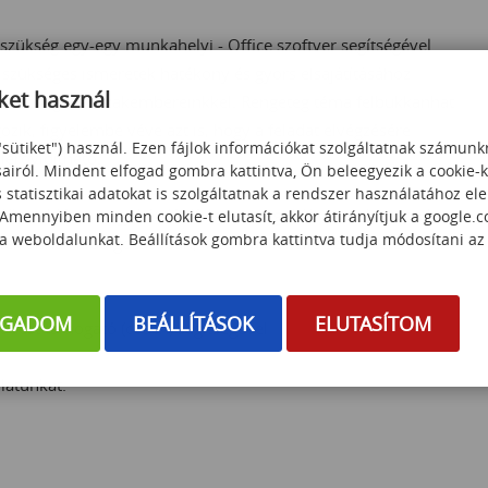
szükség egy-egy munkahelyi - Office szoftver segítségével
a szükséges ismeretek hatékony és gyors elsajátításához
ket használ
 lehetőségeket szakembereinkkel. Rengeteg téma felbukkanhat
zik, figyelembe véve azt is, hogy a feladat elvégzésére
"sütiket") használ. Ezen fájlok információkat szolgáltatnak számunk
lerövidíthető.
sairól. Mindent elfogad gombra kattintva, Ön beleegyezik a cookie-
statisztikai adatokat is szolgáltatnak a rendszer használatához el
ülő probléma vagy kérdés/feladat megoldása, azok csapatban
 Amennyiben minden cookie-t elutasít, akkor átirányítjuk a google.
 a weboldalunkat. Beállítások gombra kattintva tudja módosítani az
ttek annak kidolgozásában, illetve akik kellő szakértelemmel
OGADOM
BEÁLLÍTÁSOK
ELUTASÍTOM
ődést támogató (coach) segítségével
nlatunkat.