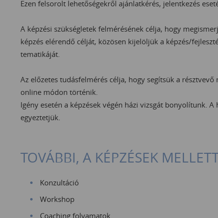
Ezen felsorolt lehetőségekről ajánlatkérés, jelentkezés ese
A képzési szükségletek felmérésének célja, hogy megismer
képzés elérendő célját, közösen kijelöljük a képzés/fejlesz
tematikáját.
Az előzetes tudásfelmérés célja, hogy segítsük a résztvevő 
online módon történik.
Igény esetén a képzések végén házi vizsgát bonyolítunk. A
egyeztetjük.
TOVÁBBI, A KÉPZÉSEK MELLET
Konzultáció
Workshop
Coaching folyamatok