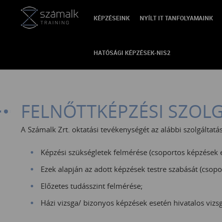
KÉPZÉSEINK
NYÍLT IT TANFOLYAMAINK
VISSZA
HATÓSÁGI KÉPZÉSEK-NIS2
FELNŐTTKÉPZÉSI SZOL
A Számalk Zrt. oktatási tevékenységét az alábbi szolgáltatás
Képzési szükségletek felmérése (csoportos képzések e
Ezek alapján az adott képzések testre szabását (csopo
Előzetes tudásszint felmérése;
Házi vizsga/ bizonyos képzések esetén hivatalos vizs