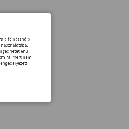
ra a felhasználó
k használatába,
engedhetetlenül
com-ra, mert nem
 engedélyezett