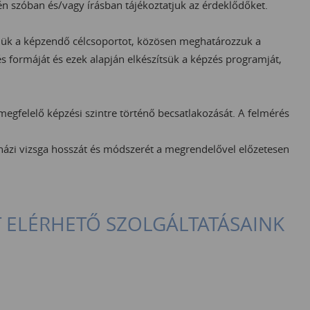
tén szóban és/vagy írásban tájékoztatjuk az érdeklődőket.
jük a képzendő célcsoportot, közösen meghatározzuk a
tés formáját és ezek alapján elkészítsük a képzés programját,
megfelelő képzési szintre történő becsatlakozását. A felmérés
 házi vizsga hosszát és módszerét a megrendelővel előzetesen
T ELÉRHETŐ SZOLGÁLTATÁSAINK