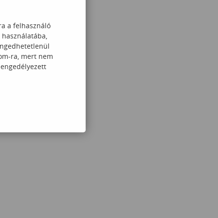
ra a felhasználó
k használatába,
engedhetetlenül
com-ra, mert nem
 engedélyezett