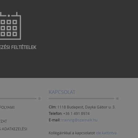
EZÉSI FELTÉTELEK
KAPCSOLAT
Cím:
1118 Budapest, Dayka Gábor u. 3.
FOLYAMI
Telefon:
+36 1 491 8974
E-mail:
training@szamalk.hu
YZAT
 ADATKEZELÉSI
Kollégáinkkal a kapcsolatot
ide kattintva