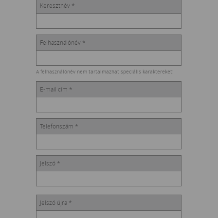
Keresztnév *
Felhasználónév *
A felhasználónév nem tartalmazhat speciális karaktereket!
E-mail cím *
Telefonszám *
Jelszó *
Jelszó újra *