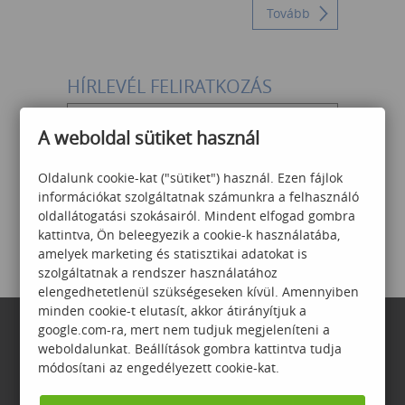
HÍRLEVÉL FELIRATKOZÁS
A weboldal sütiket használ
Az
Adatvédelmi szabályzatot
Oldalunk cookie-kat ("sütiket") használ. Ezen fájlok
megértettem és elfogadom,
információkat szolgáltatnak számunkra a felhasználó
feliratkozom a Számalk hírlevelére.
oldallátogatási szokásairól. Mindent elfogad gombra
kattintva, Ön beleegyezik a cookie-k használatába,
amelyek marketing és statisztikai adatokat is
szolgáltatnak a rendszer használatához
elengedhetetlenül szükségeseken kívül. Amennyiben
minden cookie-t elutasít, akkor átirányítjuk a
google.com-ra, mert nem tudjuk megjeleníteni a
weboldalunkat. Beállítások gombra kattintva tudja
módosítani az engedélyezett cookie-kat.