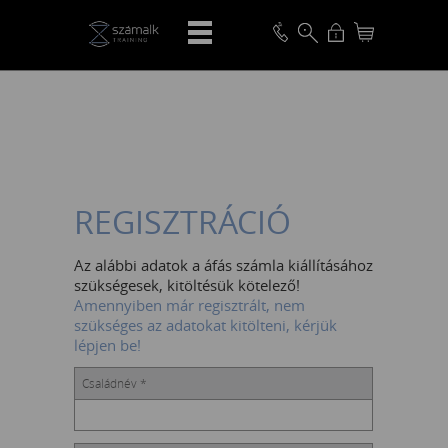
VISSZA
REGISZTRÁCIÓ
Az alábbi adatok a áfás számla kiállításához
szükségesek, kitöltésük kötelező!
Amennyiben már regisztrált, nem
szükséges az adatokat kitölteni, kérjük
lépjen be!
Családnév *