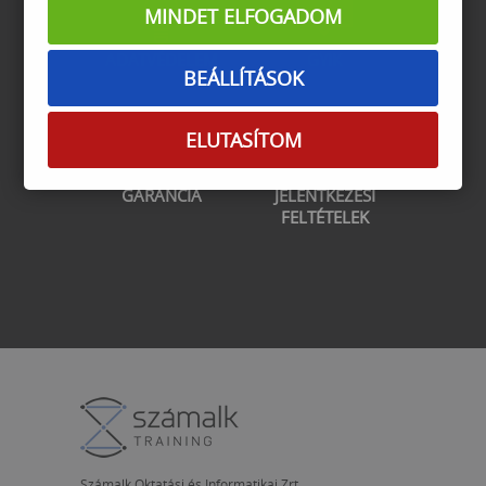
MINDET ELFOGADOM
ADATVÉDELEM
GYIK
BEÁLLÍTÁSOK
ELUTASÍTOM
GARANCIA
JELENTKEZÉSI
FELTÉTELEK
Számalk Oktatási és Informatikai Zrt.