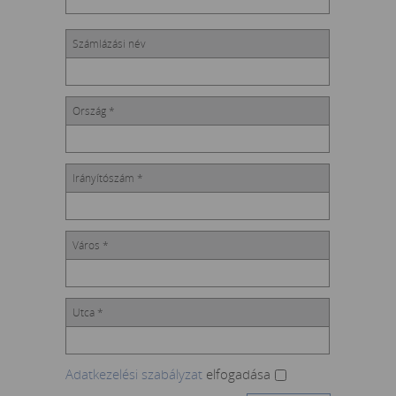
Számlázási név
Ország *
Irányítószám *
Város *
Utca *
Adatkezelési szabályzat
elfogadása