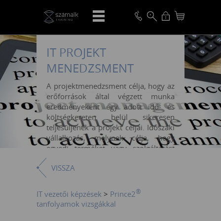
IT PROJEKT
MENEDZSMENT
A projektmenedzsment célja, hogy az
erőforrások által végzett munka
eredményeként egy adott idő- és
költségkereten belül sikeresen
teljesüljenek a projekt céljai. Időszaki
vállalkozás, melynek célja, hogy
egyedi terméket vagy szolgáltatást
hozzon létre.
VISSZA
®
IT vezetői képzések
>
Prince2
tanfolyamok vizsgákkal