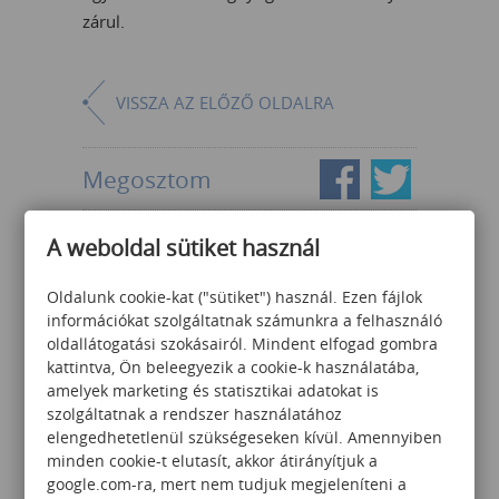
zárul.
VISSZA AZ ELŐZŐ OLDALRA
Megosztom
A weboldal sütiket használ
HÍRLEVÉL FELIRATKOZÁS
Oldalunk cookie-kat ("sütiket") használ. Ezen fájlok
információkat szolgáltatnak számunkra a felhasználó
oldallátogatási szokásairól. Mindent elfogad gombra
kattintva, Ön beleegyezik a cookie-k használatába,
amelyek marketing és statisztikai adatokat is
Az
Adatvédelmi szabályzatot
szolgáltatnak a rendszer használatához
megértettem és elfogadom,
elengedhetetlenül szükségeseken kívül. Amennyiben
feliratkozom a Számalk hírlevelére.
minden cookie-t elutasít, akkor átirányítjuk a
google.com-ra, mert nem tudjuk megjeleníteni a