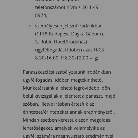
telefonszámot hívni + 36 1 491
8974;
személyesen jelezni irodánkban
(1118 Budapest, Dayka Gábor u.
3. Rubin Hotel/Irodaház)
ügyfélfogadási időben azaz H-CS
8.30-16.00, P 8.30-12.00 – ig;
Panaszkezelési szabályzatunk irodánkban
ügyfélfogadási időben megtekinthető.
Munkatársaink a lehető legrövidebb időn
belül kivizsgálják a jelentett a panaszt, majd
szóban, illetve írásban értesítik az
érintettet/érintetteket annak eredményéről.
Minden esetben keressük azon megoldási
lehetőségeket, amelyek valamelyike az
ügyfél számára megnyugtató eredménnyel