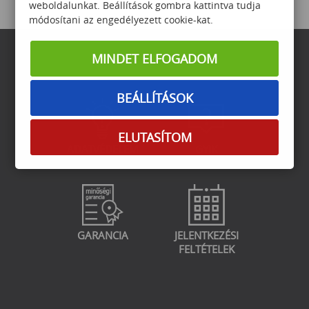
weboldalunkat. Beállítások gombra kattintva tudja
módosítani az engedélyezett cookie-kat.
MINDET ELFOGADOM
BEÁLLÍTÁSOK
ELUTASÍTOM
ADATVÉDELEM
GYIK
GARANCIA
JELENTKEZÉSI
FELTÉTELEK