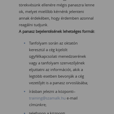
törekvésünk ellenére mégis panaszra lenne
ok, melyet mielőbb kérnénk jelenteni
annak érdekében, hogy érdemben azonnal
reagálni tudjunk.
A panasz bejelentésének lehetséges formái:
Tanfolyam során az oktatón
keresztül a cég kijelölt
ügyfélkapcsolati menedzserének
vagy a tanfolyam szervezőjének
eljuttatni az információt, akik a
legtöbb esetben bevonják a cég
vezetőjét is a panasz orvoslásába;
írásban jelezni a központi–
training@szamalk.hu
e-mail
címünkre;
telefonon a központi