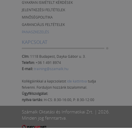
GYAKRAN ISMÉTELT KÉRDÉSEK
JELENTKEZÉSI FELTÉTELEK
MINŐSÉGPOLITIKA
GARANCIÁLIS FELTÉTELEK
PANASZKEZELÉS
KAPCSOLAT
Cím:
1118 Budapest, Dayka Gábor u. 3.
Telefon:
+36 1 491 8974
E-mail:
training@szamalk.hu
Kollégáinkkal a kapcsolatot
ide kattintva
tudja
felvenni. Forduljon hozzánk bizalommal.
Ügyfélszolgálat:
nyitva tartás:
H-CS: 8:30-16:00, P: 8:30-12:00
Számalk Oktatási és Informatikai Zrt. | 2026.
Minden jog fenntartva.