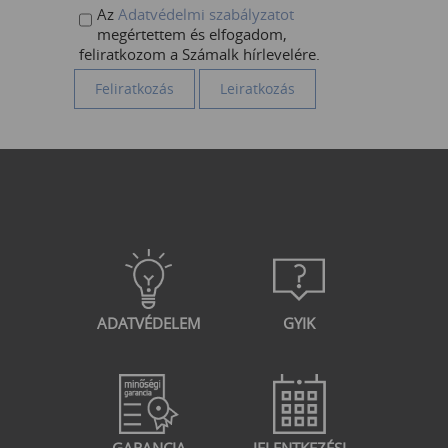
Az
Adatvédelmi szabályzatot
megértettem és elfogadom,
feliratkozom a Számalk hírlevelére.
ADATVÉDELEM
GYIK