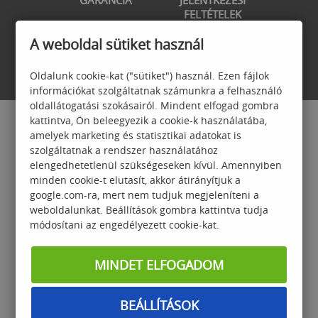
GARANCIA
JELENTKEZÉSI
FELTÉTELEK
A weboldal sütiket használ
Oldalunk cookie-kat ("sütiket") használ. Ezen fájlok
információkat szolgáltatnak számunkra a felhasználó
oldallátogatási szokásairól. Mindent elfogad gombra
kattintva, Ön beleegyezik a cookie-k használatába,
amelyek marketing és statisztikai adatokat is
szolgáltatnak a rendszer használatához
elengedhetetlenül szükségeseken kívül. Amennyiben
minden cookie-t elutasít, akkor átirányítjuk a
Számalk Oktatási és Informatikai Zrt.
google.com-ra, mert nem tudjuk megjeleníteni a
1118 Budapest, Dayka Gábor u. 3.
weboldalunkat. Beállítások gombra kattintva tudja
Felnőttképzési nyilvántartási száma: B/2020/000703
módosítani az engedélyezett cookie-kat.
Felnőttképzési engedélyszám:
E/2021/000172
training@szamalk.hu
MINDET ELFOGADOM
www.szamalk.hu
RÓLUNK
BEÁLLÍTÁSOK