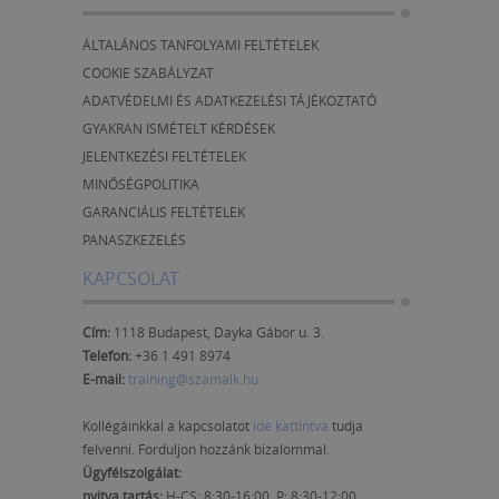
ÁLTALÁNOS TANFOLYAMI FELTÉTELEK
COOKIE SZABÁLYZAT
ADATVÉDELMI ÉS ADATKEZELÉSI TÁJÉKOZTATÓ
GYAKRAN ISMÉTELT KÉRDÉSEK
JELENTKEZÉSI FELTÉTELEK
MINŐSÉGPOLITIKA
GARANCIÁLIS FELTÉTELEK
PANASZKEZELÉS
KAPCSOLAT
Cím:
1118 Budapest, Dayka Gábor u. 3.
Telefon:
+36 1 491 8974
E-mail:
training@szamalk.hu
Kollégáinkkal a kapcsolatot
ide kattintva
tudja
felvenni. Forduljon hozzánk bizalommal.
Ügyfélszolgálat:
nyitva tartás:
H-CS: 8:30-16:00, P: 8:30-12:00