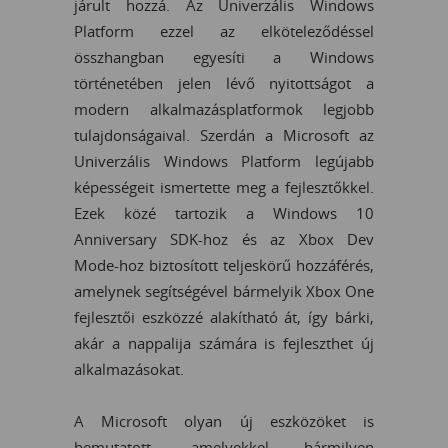
járult hozzá. Az Univerzális Windows
Platform ezzel az elköteleződéssel
összhangban egyesíti a Windows
történetében jelen lévő nyitottságot a
modern alkalmazásplatformok legjobb
tulajdonságaival. Szerdán a Microsoft az
Univerzális Windows Platform legújabb
képességeit ismertette meg a fejlesztőkkel.
Ezek közé tartozik a Windows 10
Anniversary SDK-hoz és az Xbox Dev
Mode-hoz biztosított teljeskörű hozzáférés,
amelynek segítségével bármelyik Xbox One
fejlesztői eszközzé alakítható át, így bárki,
akár a nappalija számára is fejleszthet új
alkalmazásokat.
A Microsoft olyan új eszközöket is
bemutatott, amelyekkel bármilyen