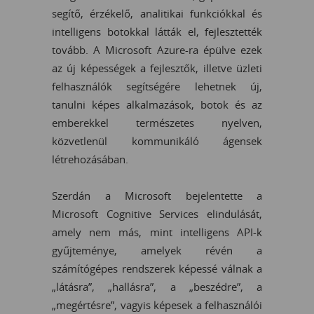
segítő, érzékelő, analitikai funkciókkal és
intelligens botokkal látták el, fejlesztették
tovább. A Microsoft Azure-ra épülve ezek
az új képességek a fejlesztők, illetve üzleti
felhasználók segítségére lehetnek új,
tanulni képes alkalmazások, botok és az
emberekkel természetes nyelven,
közvetlenül kommunikáló ágensek
létrehozásában.
Szerdán a Microsoft bejelentette a
Microsoft Cognitive Services elindulását,
amely nem más, mint intelligens API-k
gyűjteménye, amelyek révén a
számítógépes rendszerek képessé válnak a
„látásra”, „hallásra”, a „beszédre”, a
„megértésre”, vagyis képesek a felhasználói