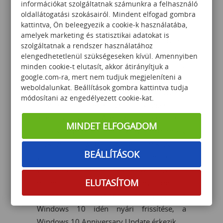
Windows 10 rajongókat. A Windows Ink
információkat szolgáltatnak számunkra a felhasználó
oldallátogatási szokásairól. Mindent elfogad gombra
segítségével úgy írhatunk egy eszközre,
kattintva, Ön beleegyezik a cookie-k használatába,
mint egy darab papírra, létrehozhatunk
amelyek marketing és statisztikai adatokat is
post-it feljegyzéseket, rajzolhatunk táblára,
szolgáltatnak a rendszer használatához
és az analóg formában megjelenő
elengedhetetlenül szükségeseken kívül. Amennyiben
gondolatainkat könnyedén megoszthatjuk
minden cookie-t elutasít, akkor átirányítjuk a
google.com-ra, mert nem tudjuk megjeleníteni a
a digitális világban. Az új Windows Hello
weboldalunkat. Beállítások gombra kattintva tudja
már több eszközön és böngészés közben –
módosítani az engedélyezett cookie-kat.
a Microsoft Edge használata közben – is
gondoskodik a Windows 10-en tárolt
MINDET ELFOGADOM
adatok védelméről. Vagyis bármely
eszközre és weboldalra bejelentkezve, a
BEÁLLÍTÁSOK
vállalati elvárásoknak is megfelelő
védelemben részesülnek a Windows 10
ELUTASÍTOM
használói. És ez csak néhány abból a
számos új funkcióból, amelyekkel a
Windows 10 idén nyári frissítése, a
Windows 10 Anniversary Update érkezik.