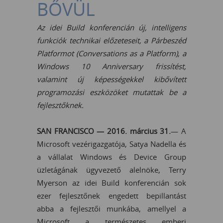
BŐVÜL
Az idei Build konferencián új, intelligens
funkciók technikai előzeteseit, a Párbeszéd
Platformot (Conversations as a Platform), a
Windows 10 Anniversary frissítést,
valamint új képességekkel kibővített
programozási eszközöket mutattak be a
fejlesztőknek.
SAN FRANCISCO — 2016. március 31.
— A
Microsoft vezérigazgatója, Satya Nadella és
a vállalat Windows és Device Group
üzletágának ügyvezető alelnöke, Terry
Myerson az idei Build konferencián sok
ezer fejlesztőnek engedett bepillantást
abba a fejlesztői munkába, amellyel a
Microsoft a természetes emberi