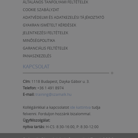
fejlesztési terv Csoportmunka: Egyéni
ÁLTALÁNOS TANFOLYAMI FELTÉTELEK
prezentációk: Tartalmi, módszertani,
COOKIE SZABÁLYZAT
technológiai erősségek és fejlesztési
ADATVÉDELMI ÉS ADATKEZELÉSI TÁJÉKOZTATÓ
javaslatok visszacsatolása Tanultak
GYAKRAN ISMÉTELT KÉRDÉSEK
összegzése, tapasztalatok levonása
Résztvevők visszajelzései Akcióterv
JELENTKEZÉSI FELTÉTELEK
készítése (személyes fejlesztendő területek,
MINŐSÉGPOLITIKA
feladatok meghatározása Opcionális
GARANCIÁLIS FELTÉTELEK
választható: 9. Modul (4 óra) Csoportos
PANASZKEZELÉS
coaching Utánkövetés Gyakorlatba átvitel,
személyes fejlődés, új módszerek,
KAPCSOLAT
technikáksikeressége A tréning és a
csoportos coaching között felmerülő
Cím:
1118 Budapest, Dayka Gábor u. 3.
problémás helyzetek megoldása
Tapasztalatok megosztása További fejlődési
Telefon:
+36 1 491 8974
út kijelölése
E-mail:
training@szamalk.hu
Kollégáinkkal a kapcsolatot
ide kattintva
tudja
felvenni. Forduljon hozzánk bizalommal.
Ügyfélszolgálat:
nyitva tartás:
H-CS: 8:30-16:00, P: 8:30-12:00