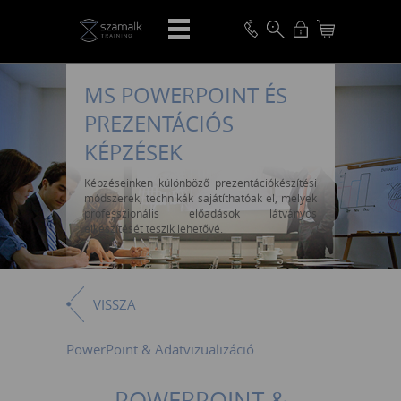
MS POWERPOINT ÉS
PREZENTÁCIÓS
KÉPZÉSEK
Képzéseinken különböző prezentációkészítési
módszerek, technikák sajátíthatóak el, melyek
professzionális előadások látványos
elkészítését teszik lehetővé.
VISSZA
PowerPoint & Adatvizualizáció
POWERPOINT &