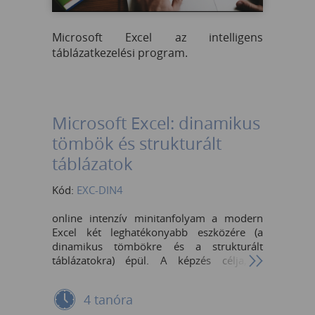
Microsoft Excel az intelligens
táblázatkezelési program.
Microsoft Excel: dinamikus
tömbök és strukturált
táblázatok
Kód:
EXC-DIN4
online intenzív minitanfolyam a modern
Excel két leghatékonyabb eszközére (a
dinamikus tömbökre és a strukturált
táblázatokra) épül. A képzés célja, a
hagyományos cellahivatkozások és a
nehézkes VLOOKUP (FKERES) kiváltása
4 tanóra
gyors, automatikusan méreteződő