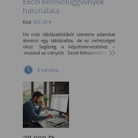
Excel keresőfüggvények
használata
Kód:
EXC-KF4
Ha más táblázat(ok)ból szeretne adatokat
átvenni egy táblázatba, de ez nehézséget
okoz. Segítség a képzéstervezéshez –
mutasd az iránytűt Excel felhasználóknak,
akik szezetnék hatékonyan használni az
FKeres (VLookUp), XKeres (XLookUp) stb.
4 tanóra
függvényeket Az Excel program közepes
szintű ismerete, egyszerű függvények
(Szum, Átlag, stb., Ha/If stb.) használata
Előkészületek: Táblázat funkció strukturált
hivatkozások kapcsolatok (elsődleges és
idegenkulcs) Függvényhasználat FKeres
(VLookUp) pontos egyezéssel FKeres
(VLookUp) tartománykereséssel XKeres
(XLookUp) pontos egyezéssel XKeres
(XLookUp) tartománykereséssel XKeres
(XLookUp) hibakezeléssel kétirányú keresés