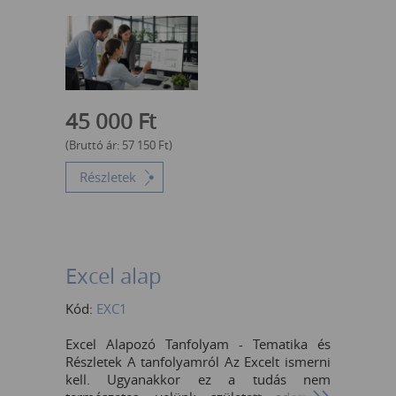
adatimportálás transzformációk több tábla
összefűzése manuális makrók helyett
Power Pivot és DAX bevezetés Olyan fejlett
kimutatások (Pivot) készítése, amelyek
milliónyi sorral is könnyedén
megbirkóznak
45 000
Ft
(Bruttó ár:
57 150
Ft
)
Részletek
Excel alap
Kód:
EXC1
Excel Alapozó Tanfolyam - Tematika és
Részletek A tanfolyamról Az Excelt ismerni
kell. Ugyanakkor ez a tudás nem