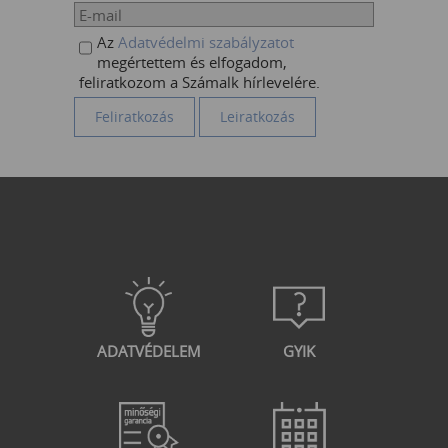
names The (INDIRECT) function Clever
usage of named ranges and dropdown lists
Az
Adatvédelmi szabályzatot
Data tools in Excel Goal seek Scenario
megértettem és elfogadom,
manager Data tables Consolidate grouping,
feliratkozom a Számalk hírlevelére.
subtotals Advanced filters Creating and
using web queries Data connections, Excel
Data Model Advanced pivot tables Pivot
table basics Calculated fields Calculated
items Displaying data as a percent of a
given total GETPIVOTDATA function Sort
and filter the Pivot table, special filtering
Slicer, Timeline Attaching one slicer to
many pivot tables Pivot charts Standalone
pivot charts Understanding the pivot cash
PowerPivot basics Data connections,
connecting to multiple data sources Macros
A little theory Using the macro recorder
Storing macros Absolute and relative
ADATVÉDELEM
GYIK
references in macros What’s behind the
macro? a quick peek at the code Errors in
macros Running macros from keyboard
shortcuts, buttons and menus Macros on