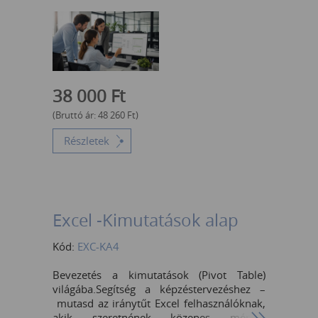
formulákkal. Táblázatok és Adatgazdagítás -
A cél a nyers adatok intelligens adatbázissá
alakítása, majd azok külső forrásokkal vagy
számított mezőkkel való professzionális
bővítése. Dinamikus Tömbök és
Kimutatások -A cél a modern
tömbformulák elsajátítása, valamint a
38 000
Ft
kapott eredmények és adatok klasszikus
Pivot-táblás összesítése, elemzése. Filter,
(Bruttó ár:
48 260
Ft
)
Unique, Sort, Sortby és a # dinamikus
Részletek
tartományhivatkozás.
Excel -Kimutatások alap
Kód:
EXC-KA4
Bevezetés a kimutatások (Pivot Table)
világába.Segítség a képzéstervezéshez –
mutasd az iránytűt Excel felhasználóknak,
akik szeretnének közepes méretű