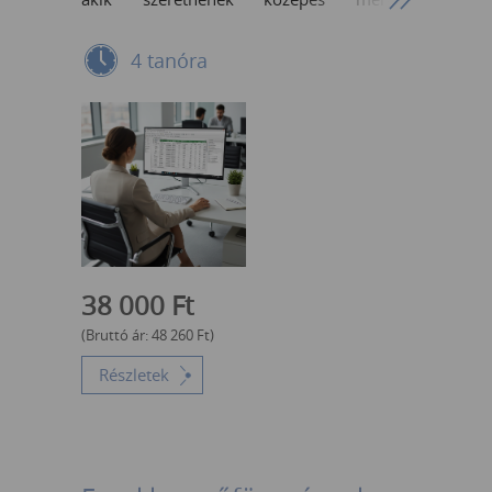
táblázatokból (~1000-20 000 sor.)
összegzéseket tartalmazó jelentéseket,
4 tanóra
vagyis kimutatásokat készíteni. Az Excel
program közepes szintű ismerete.
Előkészületek: Táblázat funkció
Kimutatások készítése: Mi az, hogy
kimutatás? Kimutatás (Pivot) tábla
létrehozása Kimutatás elrendezései, nézetei
Szeletelő/Slicer, Idővonal/Timeline
használata Formázási lehetőségek
Számítási beállítások kimutatás diagramok
(Pivot Chart) készítése
38 000
Ft
(Bruttó ár:
48 260
Ft
)
Részletek