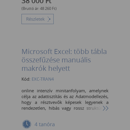
38 000
Ft
FKeres (VLookUp) és Hol.Van (Match)
függvény kombinációjával kétirányú
(Bruttó ár:
48 260
Ft
)
keresés Index (Index), Hol.Van (Match) és
XHol.Van (XMatch) függvény
Részletek
kombinációjával
Microsoft Excel: több tábla
összefűzése manuális
makrók helyett
Kód:
EXC-TRAN4
online intenzív minitanfolyam, amelynek
célja az adattisztítás és az Adatmodellezés,
hogy a résztvevők képesek legyenek a
rendezetlen, hibás vagy rossz struktúrájú
nyers adatokat egyetlen kattintással
frissíthető, tiszta táblázatokká alakítani. A
4 tanóra
Power Query alapjai hatékony