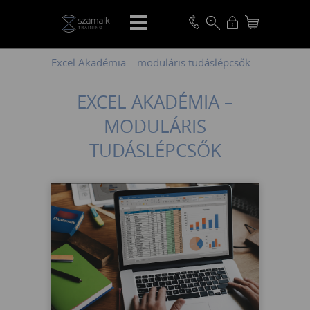
VISSZA
Excel Akadémia – moduláris tudáslépcsők
EXCEL AKADÉMIA –
MODULÁRIS
TUDÁSLÉPCSŐK