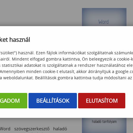
smertesse a szövegszerkesztés
ket használ
zítésével, azok formázásával,
mutasd az iránytűt A tanfolyamot
55 000
Ft
 korábbi Windows ismerettel, de
"sütiket") használ. Ezen fájlok információkat szolgáltatnak számunk
 minimális ismereteik vannak; A
sairól. Mindent elfogad gombra kattintva, Ön beleegyezik a cookie-
(Bruttó ár:
69 850
Ft
)
iknek feladata a Word 2016
statisztikai adatokat is szolgáltatnak a rendszer használatához el
elési ismeretek és gyakorlat. A
 Amennyiben minden cookie-t elutasít, akkor átirányítjuk a google.
Részletek
g testreszabása Gyorsindítási
 a weboldalunkat. Beállítások gombra kattintva tudja módosítani az
pernyő nézetek Továbbfejlesztett
val OneDrive integráció Word
 Új dokumentum létrehozása,
OGADOM
BEÁLLÍTÁSOK
ELUTASÍTOM
Mentés és megnyitás Mentés PDF,
kciók
e Word-ben A szövegszerkesztés
ldal) Szövegjavítás, helyesírás-
lemek elmentése gyorsszöveg
modulok, fedőlap) Mozgás a
Word szövegszerkesztő haladó
gkeresés és csere Szövegrészek