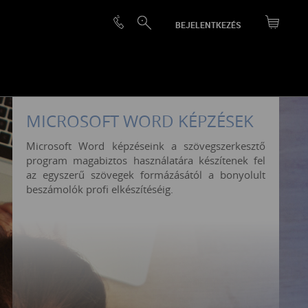
BEJELENTKEZÉS
MICROSOFT WORD KÉPZÉSEK
Microsoft Word képzéseink a szövegszerkesztő
program magabiztos használatára készítenek fel
az egyszerű szövegek formázásától a bonyolult
beszámolók profi elkészítéséig.