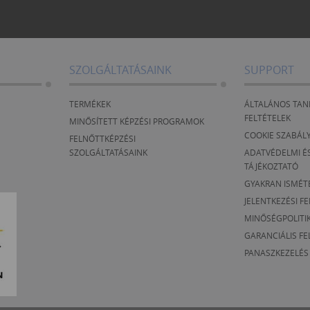
ndító gombbal, gyorsbillentyűvel)
nerálás, stílusjavaslatok Smart
dokumentumig” pár kattintással
SZOLGÁLTATÁSAINK
SUPPORT
TERMÉKEK
ÁLTALÁNOS TAN
FELTÉTELEK
MINŐSÍTETT KÉPZÉSI PROGRAMOK
COOKIE SZABÁL
FELNŐTTKÉPZÉSI
SZOLGÁLTATÁSAINK
ADATVÉDELMI ÉS
TÁJÉKOZTATÓ
GYAKRAN ISMÉT
JELENTKEZÉSI F
MINŐSÉGPOLITI
GARANCIÁLIS FE
PANASZKEZELÉS