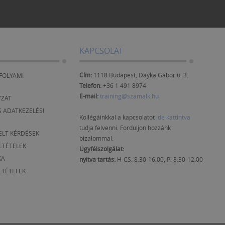
KAPCSOLAT
Cím:
1118 Budapest, Dayka Gábor u. 3.
FOLYAMI
Telefon:
+36 1 491 8974
E-mail:
training@szamalk.hu
YZAT
 ADATKEZELÉSI
Kollégáinkkal a kapcsolatot
ide kattintva
tudja felvenni. Forduljon hozzánk
ELT KÉRDÉSEK
bizalommal.
ELTÉTELEK
Ügyfélszolgálat:
KA
nyitva tartás:
H-CS: 8:30-16:00, P: 8:30-12:00
LTÉTELEK