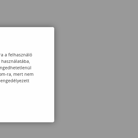
ra a felhasználó
k használatába,
engedhetetlenül
com-ra, mert nem
 engedélyezett