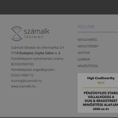
Makró szerkesztés alapjai Makrók futtatása (paranccsal, i
Word + Copilot Gyorsabb dokumentumkészítés: tartalomge
formázás: AI-alapú tippek LiveDemo: „Nulláról profi 
Ismétlések, gyakorlás, összetettebbfeladatokelvégzése
RÓLUNK
MAGUNKRÓL
MENÜTÉRKÉP
Számalk Oktatási és Informatikai Zrt.
NAPTÁR
1118 Budapest, Dayka Gábor u. 3.
Felnőttképzési nyilvántartási száma:
KARRIER
B/2020/000703
MINŐSÍTÉSEK
Felnőttképzési engedélyszám:
E/2021/000172
training@szamalk.hu
www.szamalk.hu