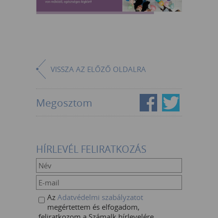
VISSZA AZ ELŐZŐ OLDALRA
Megosztom
HÍRLEVÉL FELIRATKOZÁS
Az
Adatvédelmi szabályzatot
megértettem és elfogadom,
feliratkozom a Számalk hírlevelére.