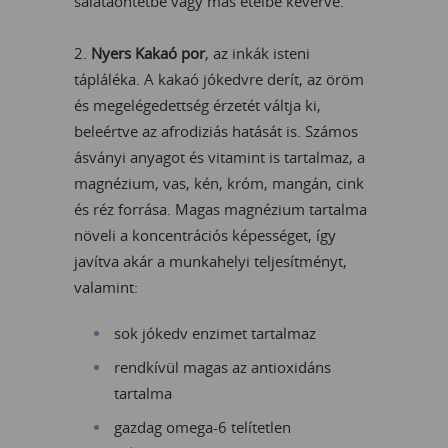
salátaöntetbe vagy más ételbe keverve.
2.
Nyers Kakaó por
, az inkák isteni
tápláléka. A kakaó jókedvre derít, az öröm
és megelégedettség érzetét váltja ki,
beleértve az afrodiziás hatását is. Számos
ásványi anyagot és vitamint is tartalmaz, a
magnézium, vas, kén, króm, mangán, cink
és réz forrása. Magas magnézium tartalma
növeli a koncentrációs képességet, így
javítva akár a munkahelyi teljesítményt,
valamint:
sok jókedv enzimet tartalmaz
rendkívül magas az antioxidáns
tartalma
gazdag omega-6 telítetlen