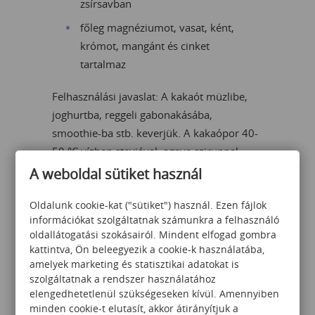
zsírsavban
főleg magnéziumot, vasat, ként,
krómot, mangánt és cinket
tartalmaz
Felhasználási javaslat: A kakaót müzlibe,
joghurtba, reggeli gabonakásába,
smoothie-ba stb. keverjük. A kakaópor 40-
50 °C vízben steviával, agave sziruppal
tökéletes kávéhelyettesítő.
A weboldal sütiket használ
Oldalunk cookie-kat ("sütiket") használ. Ezen fájlok
3.
Chia mag
, az igazi szuperétel. Sokan az
információkat szolgáltatnak számunkra a felhasználó
egyik legegészségesebb tápláléknak tartják,
oldallátogatási szokásairól. Mindent elfogad gombra
hiszen tele van olyan tápanyagokkal
kattintva, Ön beleegyezik a cookie-k használatába,
(elsősorban omega-3 zsírsavakkal), melyek
amelyek marketing és statisztikai adatokat is
szolgáltatnak a rendszer használatához
jótékonyan hatnak az egészségünkre:
elengedhetetlenül szükségeseken kívül. Amennyiben
minden cookie-t elutasít, akkor átirányítjuk a
nyugtatja az idegrendszert