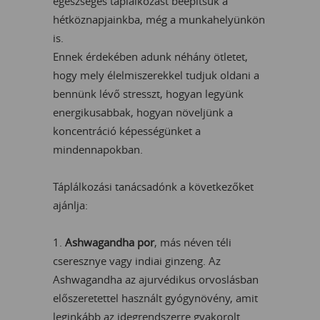
egészséges táplálkozást beépítsük a
hétköznapjainkba, még a munkahelyünkön
is.
Ennek érdekében adunk néhány ötletet,
hogy mely élelmiszerekkel tudjuk oldani a
bennünk lévő stresszt, hogyan legyünk
energikusabbak, hogyan növeljünk a
koncentráció képességünket a
mindennapokban.
Táplálkozási tanácsadónk a következőket
ajánlja:
1.
Ashwagandha por
, más néven téli
cseresznye vagy indiai ginzeng. Az
Ashwagandha az ajurvédikus orvoslásban
előszeretettel használt gyógynövény, amit
leginkább az idegrendszerre gyakorolt