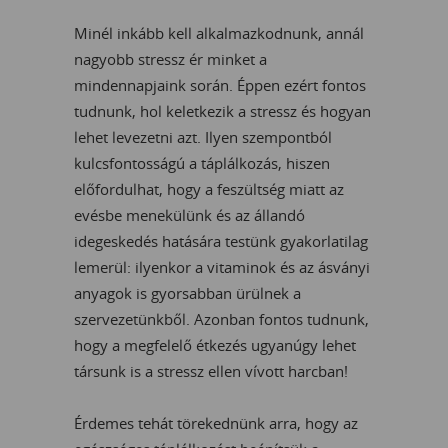
Minél inkább kell alkalmazkodnunk, annál
nagyobb stressz ér minket a
mindennapjaink során. Éppen ezért fontos
tudnunk, hol keletkezik a stressz és hogyan
lehet levezetni azt. Ilyen szempontból
kulcsfontosságú a táplálkozás, hiszen
előfordulhat, hogy a feszültség miatt az
evésbe menekülünk és az állandó
idegeskedés hatására testünk gyakorlatilag
lemerül: ilyenkor a vitaminok és az ásványi
anyagok is gyorsabban ürülnek a
szervezetünkből. Azonban fontos tudnunk,
hogy a megfelelő étkezés ugyanúgy lehet
társunk is a stressz ellen vívott harcban!
Érdemes tehát törekednünk arra, hogy az