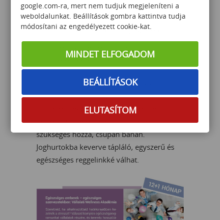
google.com-ra, mert nem tudjuk megjeleníteni a
javítja a szív egészségét
weboldalunkat. Beállítások gombra kattintva tudja
módosítani az engedélyezett cookie-kat.
elősegíti a megfelelő vérkeringést
antioxidáns-hatása erősíti az
MINDET ELFOGADOM
immunrendszert
BEÁLLÍTÁSOK
Felhasználási javaslat: Sokféleképpen
felhasználható és egyszerűen beépíthetjük
az étrendünkbe. Chiapudingként önálló
ELUTASÍTOM
finomság, semmilyen édesítő nem
szükséges hozzá, csupán banán.
Joghurtokba keverve tápláló, egyszerű és
egészséges reggelinkké válhat.