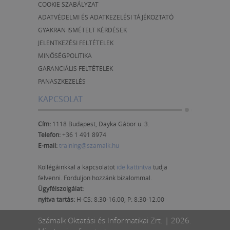
COOKIE SZABÁLYZAT
ADATVÉDELMI ÉS ADATKEZELÉSI TÁJÉKOZTATÓ
GYAKRAN ISMÉTELT KÉRDÉSEK
JELENTKEZÉSI FELTÉTELEK
MINŐSÉGPOLITIKA
GARANCIÁLIS FELTÉTELEK
PANASZKEZELÉS
KAPCSOLAT
Cím:
1118 Budapest, Dayka Gábor u. 3.
Telefon:
+36 1 491 8974
E-mail:
training@szamalk.hu
Kollégáinkkal a kapcsolatot
ide kattintva
tudja
felvenni. Forduljon hozzánk bizalommal.
Ügyfélszolgálat:
nyitva tartás:
H-CS: 8:30-16:00, P: 8:30-12:00
Számalk Oktatási és Informatikai Zrt. | 2026.