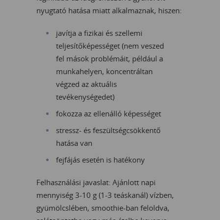
nyugtató hatása miatt alkalmaznak, hiszen:
javítja a fizikai és szellemi
teljesítőképességet (nem veszed
fel mások problémáit, például a
munkahelyen, koncentráltan
végzed az aktuális
tevékenységedet)
fokozza az ellenálló képességet
stressz- és feszültségcsökkentő
hatása van
fejfájás esetén is hatékony
Felhasználási javaslat: Ajánlott napi
mennyiség 3-10 g (1-3 teáskanál) vízben,
gyümölcslében, smoothie-ban feloldva,