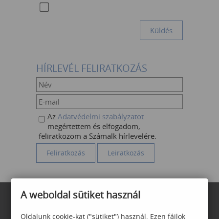
HÍRLEVÉL FELIRATKOZÁS
Az
Adatvédelmi szabályzatot
megértettem és elfogadom,
feliratkozom a Számalk hírlevelére.
A weboldal sütiket használ
Oldalunk cookie-kat ("sütiket") használ. Ezen fájlok