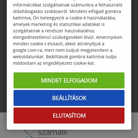
információkat szolgáltatnak számunkra a felhasználó
oldallátogatási szokásairól. Mindent elfogad gombra
kattintva, Ön beleegyezik a cookie-k használatába,
amelyek marketing és statisztikai adatokat is
ADATVÉDELEM
GYIK
szolgáltatnak a rendszer használatához
elengedhetetlenül szükségeseken kívül. Amennyiben
minden cookie-t elutasít, akkor átirányítjuk a
google.com-ra, mert nem tudjuk megjeleníteni a
weboldalunkat. Beállítások gombra kattintva tudja
módosítani az engedélyezett cookie-kat.
GARANCIA
JELENTKEZÉSI
FELTÉTELEK
MINDET ELFOGADOM
BEÁLLÍTÁSOK
ELUTASÍTOM