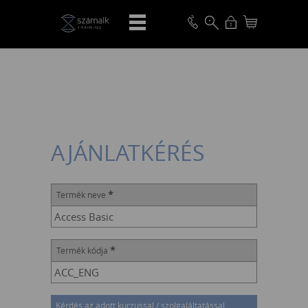
VISSZA
AJÁNLATKÉRÉS
*
Termék neve
*
Termék kódja
Kérdés az adott kurzussal / szolgaláltatással