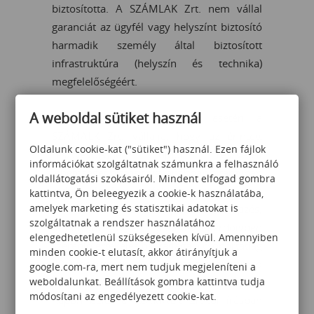
biztosította. A SZÁMLAK Zrt. nem vállal
garanciát az ügyfél vagy helyszínt biztosító
harmadik személy által biztosított
infrastruktúra (helyszín és technika)
megfelelőségéért.
A weboldal sütiket használ
• Nyílt képzés, tanfolyam esetén a
SZÁMALK Zrt. vállalja, hogy az érintett
Oldalunk cookie-kat ("sütiket") használ. Ezen fájlok
résztvevő(k)nek újbóli részvételi
információkat szolgáltatnak számunkra a felhasználó
lehetőséget biztosít ugyanabban a tárgyban
oldallátogatási szokásairól. Mindent elfogad gombra
induló képzésre, tanfolyamra, amennyiben
kattintva, Ön beleegyezik a cookie-k használatába,
amelyek marketing és statisztikai adatokat is
az érintett résztvevő(k) által a képzés,
szolgáltatnak a rendszer használatához
tanfolyam végén kitöltött kérdőívben
elengedhetetlenül szükségeseken kívül. Amennyiben
szereplő értékelés összátlaga a csoportátlag
minden cookie-t elutasít, akkor átirányítjuk a
70 %-át nem éri el, és ha azt a finanszírozó
google.com-ra, mert nem tudjuk megjeleníteni a
weboldalunkat. Beállítások gombra kattintva tudja
a képzés utolsó napját követő 5 naptári
módosítani az engedélyezett cookie-kat.
napon belül a SZÁMALK Zrt-től írásban