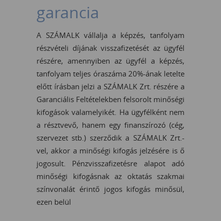
garancia
A SZÁMALK vállalja a képzés, tanfolyam
részvételi díjának visszafizetését az ügyfél
részére, amennyiben az ügyfél a képzés,
tanfolyam teljes óraszáma 20%-ának letelte
előtt írásban jelzi a SZÁMALK Zrt. részére a
Garanciális Feltételekben felsorolt minőségi
kifogások valamelyikét. Ha ügyfélként nem
a résztvevő, hanem egy finanszírozó (cég,
szervezet stb.) szerződik a SZÁMALK Zrt.-
vel, akkor a minőségi kifogás jelzésére is ő
jogosult. Pénzvisszafizetésre alapot adó
minőségi kifogásnak az oktatás szakmai
színvonalát érintő jogos kifogás minősül,
ezen belül