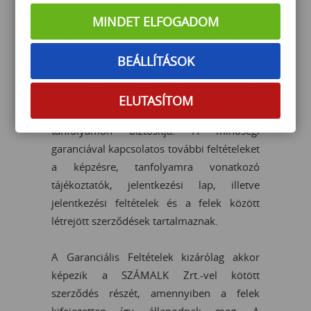
kéri. A képzésen, tanfolyamon való újbóli
MINDET ELFOGADOM
részvételt az érintett résztvevő(k) kérheti(k)
írásban a SZÁMALK Zrt-től legkésőbb a
képzést, tanfolyamot követő 5 naptári
BEÁLLÍTÁSOK
napon belül. A képzésen, tanfolyamon való
újbóli részvételt a SZÁMALK Zrt. a
ELUTASÍTOM
következő biztosan induló képzésen,
tanfolyamon biztosítja. A minőségi
garanciával kapcsolatos további feltételeket
a képzésre, tanfolyamra vonatkozó
tájékoztatók, jelentkezési lap, illetve
jelentkezési feltételek és a felek között
létrejött szerződések tartalmaznak.
A Garanciális Feltételek kizárólag akkor
képezik a SZÁMALK Zrt.-vel kötött
szerződés részét, amennyiben a felek