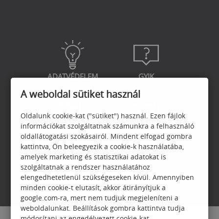
ADATVÉDELEM
GYIK
A weboldal sütiket használ
Oldalunk cookie-kat ("sütiket") használ. Ezen fájlok
információkat szolgáltatnak számunkra a felhasználó
oldallátogatási szokásairól. Mindent elfogad gombra
GARANCIA
JELENTKEZÉSI
kattintva, Ön beleegyezik a cookie-k használatába,
FELTÉTELEK
amelyek marketing és statisztikai adatokat is
szolgáltatnak a rendszer használatához
elengedhetetlenül szükségeseken kívül. Amennyiben
minden cookie-t elutasít, akkor átirányítjuk a
google.com-ra, mert nem tudjuk megjeleníteni a
weboldalunkat. Beállítások gombra kattintva tudja
módosítani az engedélyezett cookie-kat.