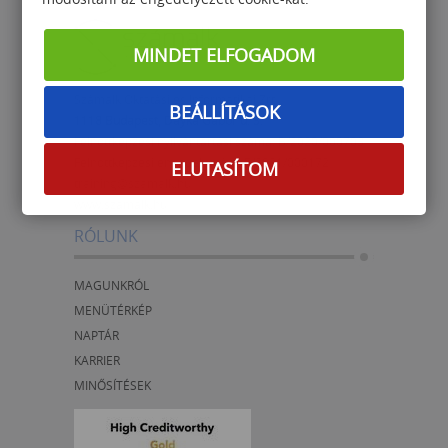
MINDET ELFOGADOM
Számalk Oktatási és Informatikai Zrt.
BEÁLLÍTÁSOK
1118 Budapest, Dayka Gábor u. 3.
Felnőttképzési nyilvántartási száma: B/2020/000703
Felnőttképzési engedélyszám:
E/2021/000172
ELUTASÍTOM
training@szamalk.hu
www.szamalk.hu
RÓLUNK
MAGUNKRÓL
MENÜTÉRKÉP
NAPTÁR
KARRIER
MINŐSÍTÉSEK