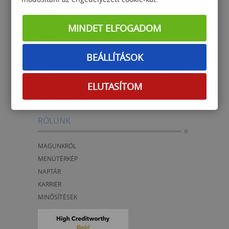
MINDET ELFOGADOM
Számalk Oktatási és Informatikai Zrt.
BEÁLLÍTÁSOK
1118 Budapest, Dayka Gábor u. 3.
Felnőttképzési nyilvántartási száma: B/2020/000703
Felnőttképzési engedélyszám:
E/2021/000172
ELUTASÍTOM
training@szamalk.hu
www.szamalk.hu
RÓLUNK
MAGUNKRÓL
MENÜTÉRKÉP
NAPTÁR
KARRIER
MINŐSÍTÉSEK