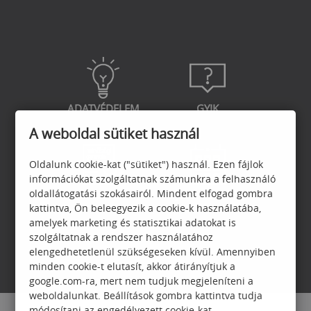
ADATVÉDELEM
GYIK
A weboldal sütiket használ
Oldalunk cookie-kat ("sütiket") használ. Ezen fájlok
információkat szolgáltatnak számunkra a felhasználó
oldallátogatási szokásairól. Mindent elfogad gombra
GARANCIA
JELENTKEZÉSI
kattintva, Ön beleegyezik a cookie-k használatába,
FELTÉTELEK
amelyek marketing és statisztikai adatokat is
szolgáltatnak a rendszer használatához
elengedhetetlenül szükségeseken kívül. Amennyiben
minden cookie-t elutasít, akkor átirányítjuk a
google.com-ra, mert nem tudjuk megjeleníteni a
weboldalunkat. Beállítások gombra kattintva tudja
módosítani az engedélyezett cookie-kat.