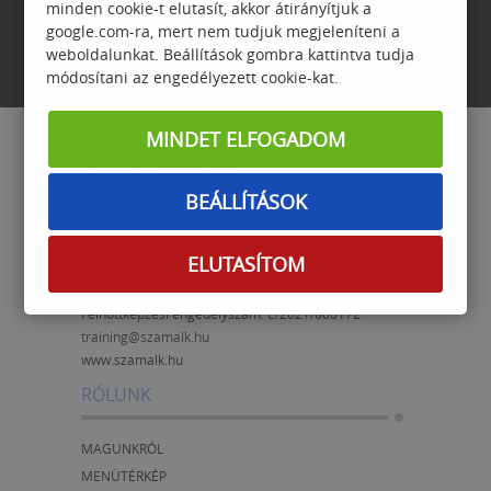
minden cookie-t elutasít, akkor átirányítjuk a
google.com-ra, mert nem tudjuk megjeleníteni a
weboldalunkat. Beállítások gombra kattintva tudja
módosítani az engedélyezett cookie-kat.
MINDET ELFOGADOM
BEÁLLÍTÁSOK
Számalk Oktatási és Informatikai Zrt.
ELUTASÍTOM
1118 Budapest, Dayka Gábor u. 3.
Felnőttképzési nyilvántartási száma: B/2020/000703
Felnőttképzési engedélyszám:
E/2021/000172
training@szamalk.hu
www.szamalk.hu
RÓLUNK
MAGUNKRÓL
MENÜTÉRKÉP