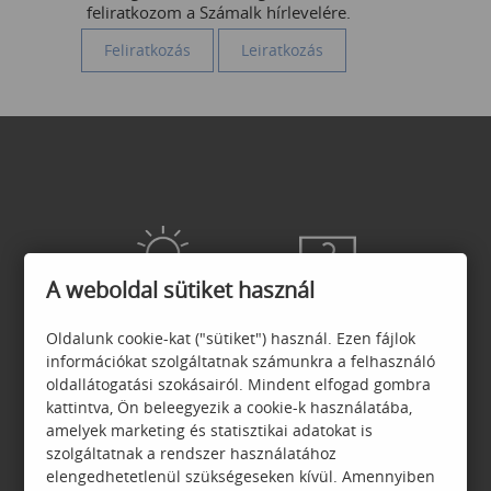
feliratkozom a Számalk hírlevelére.
A weboldal sütiket használ
ADATVÉDELEM
GYIK
Oldalunk cookie-kat ("sütiket") használ. Ezen fájlok
információkat szolgáltatnak számunkra a felhasználó
oldallátogatási szokásairól. Mindent elfogad gombra
kattintva, Ön beleegyezik a cookie-k használatába,
amelyek marketing és statisztikai adatokat is
GARANCIA
JELENTKEZÉSI
szolgáltatnak a rendszer használatához
FELTÉTELEK
elengedhetetlenül szükségeseken kívül. Amennyiben