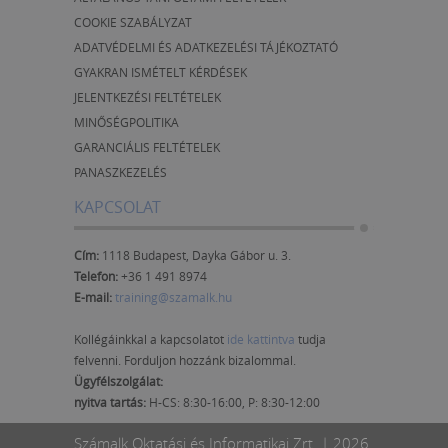
COOKIE SZABÁLYZAT
ADATVÉDELMI ÉS ADATKEZELÉSI TÁJÉKOZTATÓ
GYAKRAN ISMÉTELT KÉRDÉSEK
JELENTKEZÉSI FELTÉTELEK
MINŐSÉGPOLITIKA
GARANCIÁLIS FELTÉTELEK
PANASZKEZELÉS
KAPCSOLAT
Cím:
1118 Budapest, Dayka Gábor u. 3.
Telefon:
+36 1 491 8974
E-mail:
training@szamalk.hu
Kollégáinkkal a kapcsolatot
ide kattintva
tudja
felvenni. Forduljon hozzánk bizalommal.
Ügyfélszolgálat:
nyitva tartás:
H-CS: 8:30-16:00, P: 8:30-12:00
Számalk Oktatási és Informatikai Zrt. | 2026.