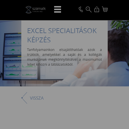
EXCEL SPECIALITÁSOK
KÉPZÉS
Tanfolyamainkon elsajátíthatóak azok a
trükkök, amelyekkel a saját és a kollégák
munkájának megkönnyítésével a maximumot
lehet kihozni a táblázatokból.
VISSZA