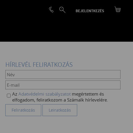
BEJELENTKEZÉS
HÍRLEVÉL FELIRATKOZÁS
Az
Adatvédelmi szabályzatot
megértettem és
elfogadom, feliratkozom a Számalk hírlevelére.