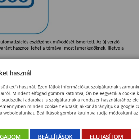
tomatizációs eszközének működését ismerteti. Az új verzió
egyaránt hasznos lehet a témával most ismerkedőknek, illetve a
ket használ
"sütiket") használ. Ezen fájlok információkat szolgáltatnak számunk
sairól. Mindent elfogad gombra kattintva, Ön beleegyezik a cookie-
statisztikai adatokat is szolgáltatnak a rendszer használatához el
 Amennyiben minden cookie-t elutasít, akkor átirányítjuk a google.
 a weboldalunkat. Beállítások gombra kattintva tudja módosítani az
OGADOM
BEÁLLÍTÁSOK
ELUTASÍTOM