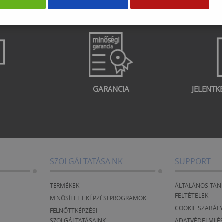
GARANCIA
JELENTK
SZOLGÁLTATÁSAINK
SUPPORT
TERMÉKEK
ÁLTALÁNOS TAN
FELTÉTELEK
MINŐSÍTETT KÉPZÉSI PROGRAMOK
COOKIE SZABÁL
FELNŐTTKÉPZÉSI
SZOLGÁLTATÁSAINK
ADATVÉDELMI ÉS