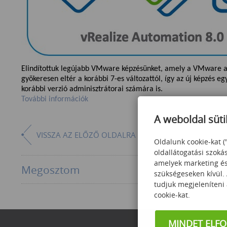
Elindítottuk legújabb VMware képzésünket, amely a VMware au
gyökeresen eltér a korábbi 7-es változattól, így az új képzés 
korábbi verzió adminisztrátorai számára is.
További információk
A weboldal süti
VISSZA AZ ELŐZŐ OLDALRA
Oldalunk cookie-kat (
oldallátogatási szoká
amelyek marketing és 
Megosztom
szükségeseken kívül.
tudjuk megjeleníteni
cookie-kat.
MINDET ELF