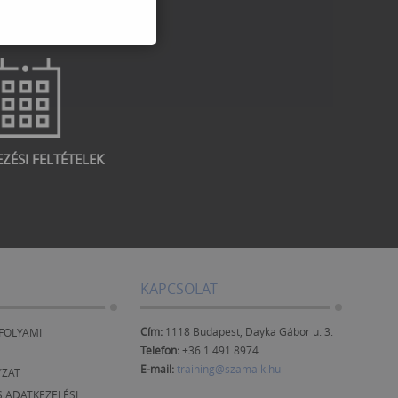
EZÉSI FELTÉTELEK
KAPCSOLAT
Cím:
1118 Budapest, Dayka Gábor u. 3.
FOLYAMI
Telefon:
+36 1 491 8974
E-mail:
training@szamalk.hu
YZAT
 ADATKEZELÉSI