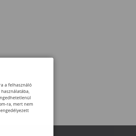
ra a felhasználó
k használatába,
engedhetetlenül
com-ra, mert nem
 engedélyezett