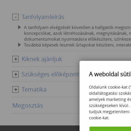
Tanfolyamleírás
A tanfolyam elvégzését követően a hallgatók megis
koncepciókat, azok létrehozásának, megnyitásának, 
dokumentumokat nyomtatásra előkészíteni, színkezel
Továbbá képesek lesznek űrlapokat készíteni, inter
Kiknek ajánljuk
Szükséges előképzettség
A weboldal süti
Oldalunk cookie-kat (
Tematika
oldallátogatási szoká
amelyek marketing és 
Megosztás
szükségeseken kívül.
tudjuk megjeleníteni
cookie-kat.