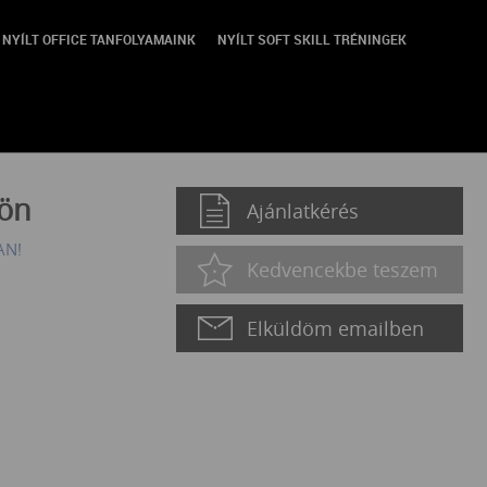
NYÍLT OFFICE TANFOLYAMAINK
NYÍLT SOFT SKILL TRÉNINGEK
knak
jön
Ajánlatkérés
AN!
Kedvencekbe teszem
Elküldöm emailben