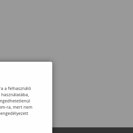
ra a felhasználó
k használatába,
engedhetetlenül
com-ra, mert nem
 engedélyezett