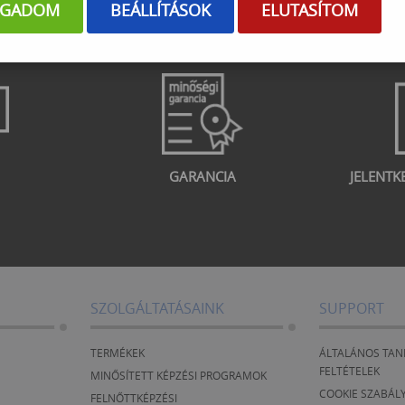
OGADOM
BEÁLLÍTÁSOK
ELUTASÍTOM
GARANCIA
JELENTK
SZOLGÁLTATÁSAINK
SUPPORT
TERMÉKEK
ÁLTALÁNOS TAN
FELTÉTELEK
MINŐSÍTETT KÉPZÉSI PROGRAMOK
COOKIE SZABÁL
FELNŐTTKÉPZÉSI