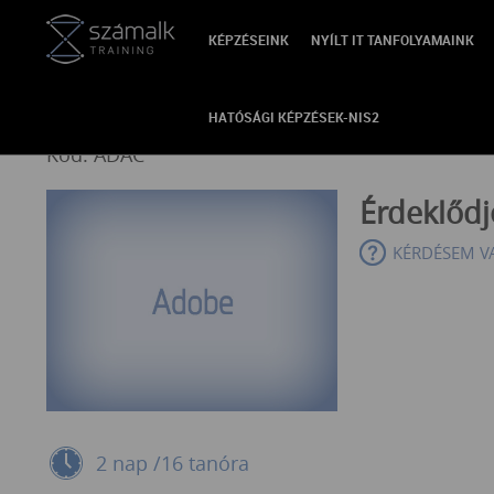
KÉPZÉSEINK
NYÍLT IT TANFOLYAMAINK
VISSZA
Adobe Acrobat felhasználó
HATÓSÁGI KÉPZÉSEK-NIS2
Kód: ADAC
Érdeklőd
KÉRDÉSEM V
2 nap /16 tanóra