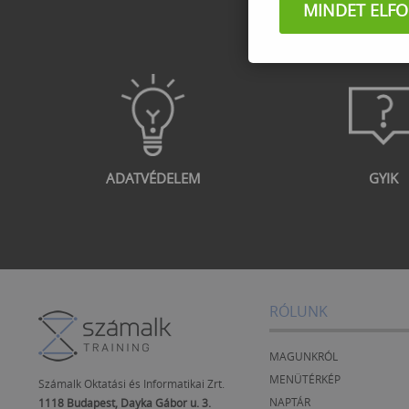
MINDET ELF
ADATVÉDELEM
GYIK
RÓLUNK
MAGUNKRÓL
MENÜTÉRKÉP
Számalk Oktatási és Informatikai Zrt.
NAPTÁR
1118 Budapest, Dayka Gábor u. 3.