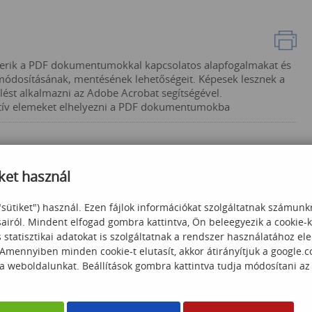
merik a PDF dokumentumokkal kapcsolatos alapfogalmakat és
módosításának, mentésének lehetőségeit. Képesek lesznek a
ést alkalmazni az Adobe Acrobat segítségével.
aktív elemeket elhelyezni a PDF dokumentumokba
ket használ
"sütiket") használ. Ezen fájlok információkat szolgáltatnak számunk
sairól. Mindent elfogad gombra kattintva, Ön beleegyezik a cookie-
statisztikai adatokat is szolgáltatnak a rendszer használatához el
 Amennyiben minden cookie-t elutasít, akkor átirányítjuk a google.
 a weboldalunkat. Beállítások gombra kattintva tudja módosítani az