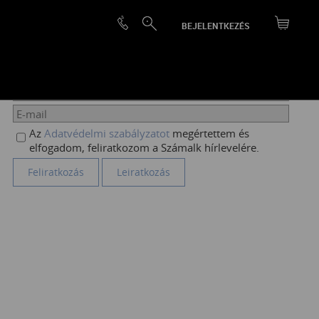
BEJELENTKEZÉS
HÍRLEVÉL FELIRATKOZÁS
Az
Adatvédelmi szabályzatot
megértettem és
elfogadom, feliratkozom a Számalk hírlevelére.