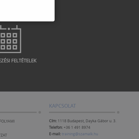
EZÉSI FELTÉTELEK
KAPCSOLAT
Cím:
1118 Budapest, Dayka Gábor u. 3.
FOLYAMI
Telefon:
+36 1 491 8974
E-mail:
training@szamalk.hu
YZAT