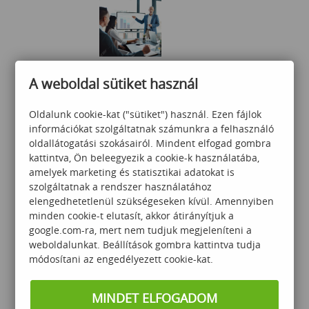
Prezentáció a gyakorlatban
A weboldal sütiket használ
(komplex tréning)
Oldalunk cookie-kat ("sütiket") használ. Ezen fájlok
információkat szolgáltatnak számunkra a felhasználó
140 000
Ft
oldallátogatási szokásairól. Mindent elfogad gombra
kattintva, Ön beleegyezik a cookie-k használatába,
amelyek marketing és statisztikai adatokat is
szolgáltatnak a rendszer használatához
elengedhetetlenül szükségeseken kívül. Amennyiben
minden cookie-t elutasít, akkor átirányítjuk a
google.com-ra, mert nem tudjuk megjeleníteni a
weboldalunkat. Beállítások gombra kattintva tudja
Enneagram-alapú
módosítani az engedélyezett cookie-kat.
együttműködés fejlesztés
MINDET ELFOGADOM