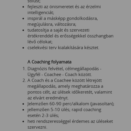
stílust;
fejleszti az önismeretet és az érzelmi
intelligenciát;
inspirál a másképp gondolkodásra,
megújulásra, változásra;
tudatosítja a saját és szervezeti
értékrenddel és erősségekkel összhangban
lévő célokat;
cselekvési terv kialakítására késztet.
A Coaching folyamata
Diagnózis felvétel, célmegállapodás -
Ügyfél - Coachee - Coach között.
A Coach és a Coachee között létrejött
megállapodás, amely meghatározza a
pontos célt, az ülések időkeretét, valamint
az elvárt eredményt.
Jelemzően 60-90 perc/alkalom (javasoltan);
jellemzően 5-10 ülés; rapid coaching
esetén 2-3 ülés;
heti rendszerességgel érdemes az üléseket
szervezni.