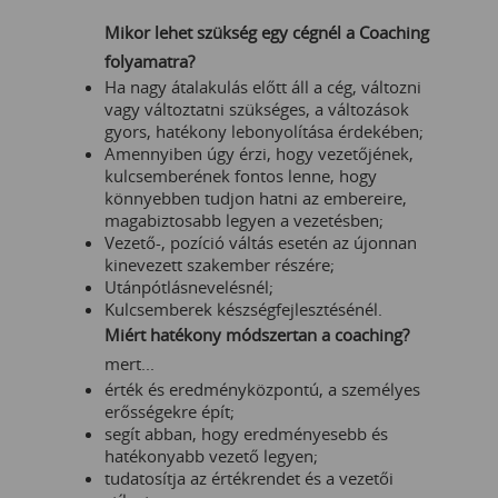
Mikor lehet szükség egy cégnél a Coaching
folyamatra?
Ha nagy átalakulás előtt áll a cég, változni
vagy változtatni szükséges, a változások
gyors, hatékony lebonyolítása érdekében;
Amennyiben úgy érzi, hogy vezetőjének,
kulcsemberének fontos lenne, hogy
könnyebben tudjon hatni az embereire,
magabiztosabb legyen a vezetésben;
Vezető-, pozíció váltás esetén az újonnan
kinevezett szakember részére;
Utánpótlásnevelésnél;
Kulcsemberek készségfejlesztésénél.
Miért hatékony módszertan a coaching?
mert...
érték és eredményközpontú, a személyes
erősségekre épít;
segít abban, hogy eredményesebb és
hatékonyabb vezető legyen;
tudatosítja az értékrendet és a vezetői