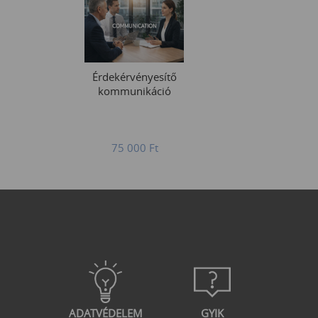
Érdekérvényesítő
kommunikáció
75 000
Ft
ADATVÉDELEM
GYIK