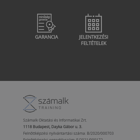
GARANCIA
JELENTKEZÉSI
FELTÉTELEK
Számalk Oktatási és Informatikai Zrt.
1118 Budapest, Dayka Gábor u. 3.
Felnőttképzési nyilvántartási száma: B/2020/000703
Felnőttképzési engedélyszám:
E/2021/000172