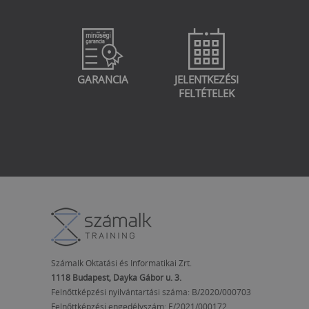
GARANCIA
JELENTKEZÉSI
FELTÉTELEK
Számalk Oktatási és Informatikai Zrt.
1118 Budapest, Dayka Gábor u. 3.
Felnőttképzési nyilvántartási száma: B/2020/000703
Felnőttképzési engedélyszám:
E/2021/000172