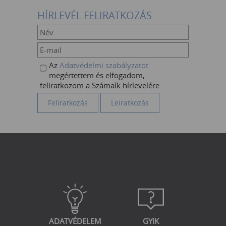
HÍRLEVÉL FELIRATKOZÁS
Az
Adatvédelmi szabályzatot
megértettem és elfogadom,
feliratkozom a Számalk hírlevelére.
ADATVÉDELEM
GYIK