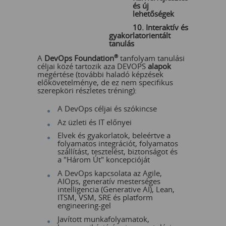
és új
lehetőségek
10. Interaktív és
gyakorlatorientált
tanulás
A
DevOps Foundation
®
tanfolyam tanulási
céljai közé tartozik aza DEVOPS
alapok
megértése (további haladó képzések
előkövetelménye, de ez nem specifikus
szerepköri részletes tréning):
A DevOps céljai és szókincse
Az üzleti és IT előnyei
Elvek és gyakorlatok, beleértve a
folyamatos integrációt, folyamatos
szállítást, tesztelést, biztonságot és
a "Három Út" koncepcióját
A DevOps kapcsolata az Agile,
AIOps, generatív mesterséges
intelligencia (Generative AI), Lean,
ITSM, VSM, SRE és platform
engineering-gel
Javított munkafolyamatok,