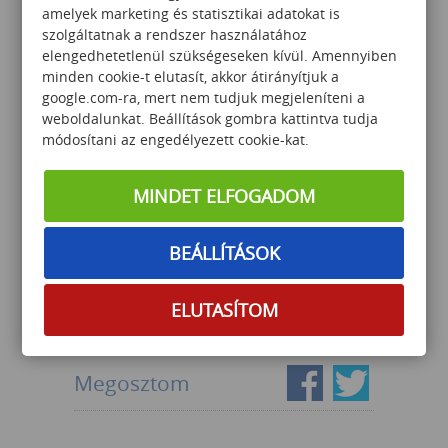
1 évig érvényes hivatalos
amelyek marketing és statisztikai adatokat is
Peoplecert által biztosított vizsga
szolgáltatnak a rendszer használatához
voucher
elengedhetetlenül szükségeseken kívül. Amennyiben
online proctoring a vizsga során
minden cookie-t elutasít, akkor átirányítjuk a
google.com-ra, mert nem tudjuk megjeleníteni a
A vizsga csak tanfolyammal, a tanfolyam
weboldalunkat. Beállítások gombra kattintva tudja
csak vizsgával együtt érhető el!
módosítani az engedélyezett cookie-kat.
Számlak Zrt .
MINDET ELFOGADOM
BEÁLLÍTÁSOK
ELUTASÍTOM
VISSZA AZ ELŐZŐ OLDALRA
Megosztom