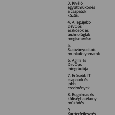
3. Kiváló
együttműködés
a csapatok
között
4. A legújabb
DevOps
eszközök és
technológiák
megismerése
5.
Szabványosított
munkafolyamatok
6. Agilis és
DevOps
integrációja
7. Erősebb IT
csapatok és
jobb
eredmények
8. Rugalmas és
költséghatékony
működés
9.
Karrierfejlesztés