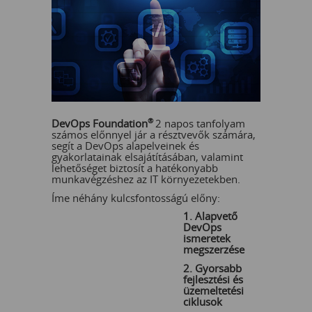
DevOps Foundation
®
2 napos tanfolyam
számos előnnyel jár a résztvevők számára,
segít a DevOps alapelveinek és
gyakorlatainak elsajátításában, valamint
lehetőséget biztosít a hatékonyabb
munkavégzéshez az IT környezetekben.
Íme néhány kulcsfontosságú előny:
1. Alapvető
DevOps
ismeretek
megszerzése
2. Gyorsabb
fejlesztési és
üzemeltetési
ciklusok