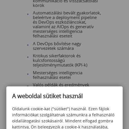
kommunikáció és visszacsatolási
körök
Automatizálási bevált gyakorlatok,
beleértve a deployment pipeline
és DevOps eszközláncokat,
valamint az AIOps és generatív
mesterséges intelligencia
felhasználási eseteit
A DevOps bővítése nagy
szervezetek számára
Kritikus sikerfaktorok és
kulcsfontosságú
teljesítménymutatók (KPI-k)
Mesterséges intelligencia
felhasználási esetei
Valós példák és eredmények
A weboldal sütiket használ
A 2 napos
DevOps Foundation®
tanfolyam
és vizsga csomag
tartalmazza
:
Oldalunk cookie-kat ("sütiket") használ. Ezen fájlok
információkat szolgáltatnak számunkra a felhasználó
hivatalos Peoplecert által
biztosított angol nyelvű tananyag
oldallátogatási szokásairól. Mindent elfogad gombra
(OTM)
kattintva, Ön beleegyezik a cookie-k használatába,