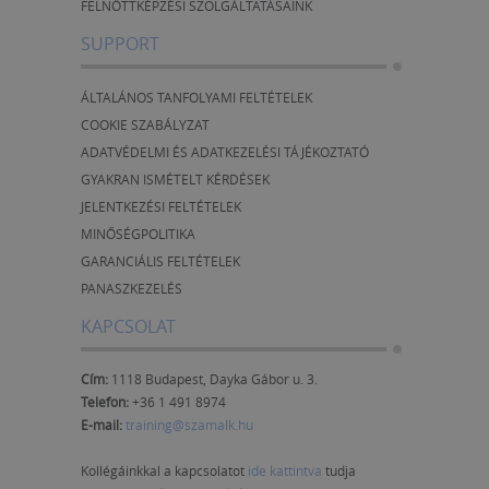
FELNŐTTKÉPZÉSI SZOLGÁLTATÁSAINK
SUPPORT
ÁLTALÁNOS TANFOLYAMI FELTÉTELEK
COOKIE SZABÁLYZAT
ADATVÉDELMI ÉS ADATKEZELÉSI TÁJÉKOZTATÓ
GYAKRAN ISMÉTELT KÉRDÉSEK
JELENTKEZÉSI FELTÉTELEK
MINŐSÉGPOLITIKA
GARANCIÁLIS FELTÉTELEK
PANASZKEZELÉS
KAPCSOLAT
Cím:
1118 Budapest, Dayka Gábor u. 3.
Telefon:
+36 1 491 8974
E-mail:
training@szamalk.hu
Kollégáinkkal a kapcsolatot
ide kattintva
tudja