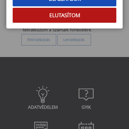
ELUTASÍTOM
Az
Adatvédelmi szabályzatot
megértettem és elfogadom,
feliratkozom a Számalk hírlevelére.
ADATVÉDELEM
GYIK