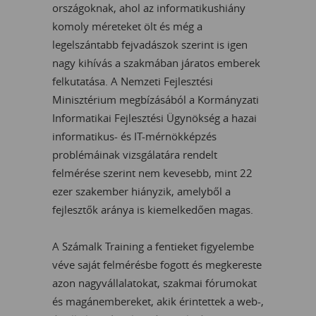
országoknak, ahol az informatikushiány
komoly méreteket ölt és még a
legelszántabb fejvadászok szerint is igen
nagy kihívás a szakmában járatos emberek
felkutatása. A Nemzeti Fejlesztési
Minisztérium megbízásából a Kormányzati
Informatikai Fejlesztési Ügynökség a hazai
informatikus- és IT-mérnökképzés
problémáinak vizsgálatára rendelt
felmérése szerint nem kevesebb, mint 22
ezer szakember hiányzik, amelyből a
fejlesztők aránya is kiemelkedően magas.
A Számalk Training a fentieket figyelembe
véve saját felmérésbe fogott és megkereste
azon nagyvállalatokat, szakmai fórumokat
és magánembereket, akik érintettek a web-,