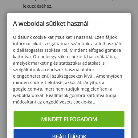
leküzdéséhez.
Az informatikushiány kihívásairól szóló
A weboldal sütiket használ
cikk
mellett további érdekes tartalmakat
Oldalunk cookie-kat ("sütiket") használ. Ezen fájlok
olvashat magazinunk, a
Training
információkat szolgáltatnak számunkra a felhasználó
Bulletin
első számában is.
oldallátogatási szokásairól. Mindent elfogad gombra
kattintva, Ön beleegyezik a cookie-k használatába,
amelyek marketing és statisztikai adatokat is
szolgáltatnak a rendszer használatához
elengedhetetlenül szükségeseken kívül. Amennyiben
VISSZA AZ ELŐZŐ OLDALRA
minden cookie-t elutasít, akkor átirányítjuk a
google.com-ra, mert nem tudjuk megjeleníteni a
weboldalunkat. Beállítások gombra kattintva tudja
Megosztom
módosítani az engedélyezett cookie-kat.
MINDET ELFOGADOM
HÍRLEVÉL FELIRATKOZÁS
BEÁLLÍTÁSOK