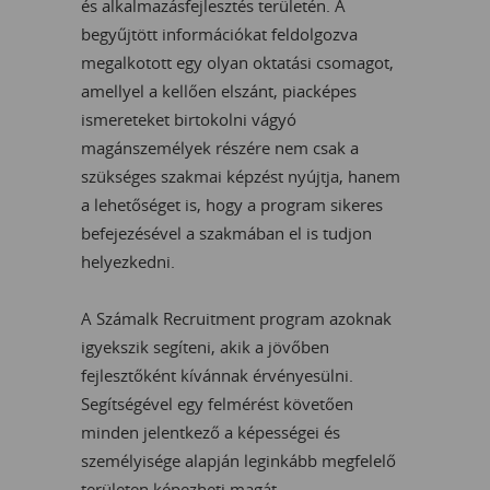
és alkalmazásfejlesztés területén. A
begyűjtött információkat feldolgozva
megalkotott egy olyan oktatási csomagot,
amellyel a kellően elszánt, piacképes
ismereteket birtokolni vágyó
magánszemélyek részére nem csak a
szükséges szakmai képzést nyújtja, hanem
a lehetőséget is, hogy a program sikeres
befejezésével a szakmában el is tudjon
helyezkedni.
A Számalk Recruitment program azoknak
igyekszik segíteni, akik a jövőben
fejlesztőként kívánnak érvényesülni.
Segítségével egy felmérést követően
minden jelentkező a képességei és
személyisége alapján leginkább megfelelő
területen képezheti magát.