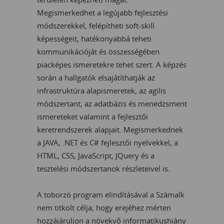
Megismerkedhet a legújabb fejlesztési
módszerekkel, felépítheti soft-skill
képességeit, hatékonyabbá teheti
kommunikációját és összességében
piacképes ismeretekre tehet szert. A képzés
során a hallgatók elsajátíthatják az
infrastruktúra alapismeretek, az agilis
módszertant, az adatbázis és menedzsment
ismereteket valamint a fejlesztői
keretrendszerek alapjait. Megismerkednek
a JAVA, .NET és C# fejlesztői nyelvekkel, a
HTML, CSS, JavaScript, JQuery és a
tesztelési módszertanok részleteivel is.
A toborzó program elindításával a Számalk
nem titkolt célja, hogy erejéhez mérten
hozzájáruljon a növekvő informatikushiány