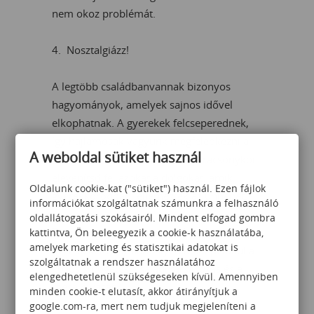
nem okoz problémát.
4. Nosztalgiázz!
A legtöbb családbanvannak bizonyos
hagyományok, amelyek sajnos idővel
elkophatnak. A gyerekek felcseperednek,
így hajlamosak vagyunk megfeledkezni a
A weboldal sütiket használ
kedves kis szokásokról. Idén karácsonykor
elevenítsd fel azokat a dolgokat, amik
Oldalunk cookie-kat ("sütiket") használ. Ezen fájlok
gyerekkorodban jellemezték az ünnepet!
információkat szolgáltatnak számunkra a felhasználó
oldallátogatási szokásairól. Mindent elfogad gombra
Tipp: Teremts te is hagyományokat a
kattintva, Ön beleegyezik a cookie-k használatába,
amelyek marketing és statisztikai adatokat is
gyermekeid számára! Ilyen lehet például a
szolgáltatnak a rendszer használatához
közös sütögetés, családi társasozás és a
elengedhetetlenül szükségeseken kívül. Amennyiben
mese olvasás.
minden cookie-t elutasít, akkor átirányítjuk a
google.com-ra, mert nem tudjuk megjeleníteni a