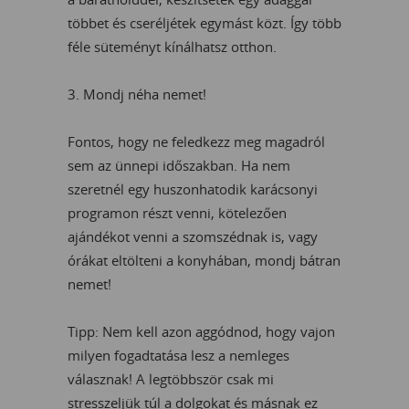
többet és cseréljétek egymást közt. Így több
féle süteményt kínálhatsz otthon.
3. Mondj néha nemet!
Fontos, hogy ne feledkezz meg magadról
sem az ünnepi időszakban. Ha nem
szeretnél egy huszonhatodik karácsonyi
programon részt venni, kötelezően
ajándékot venni a szomszédnak is, vagy
órákat eltölteni a konyhában, mondj bátran
nemet!
Tipp: Nem kell azon aggódnod, hogy vajon
milyen fogadtatása lesz a nemleges
válasznak! A legtöbbször csak mi
stresszeljük túl a dolgokat és másnak ez