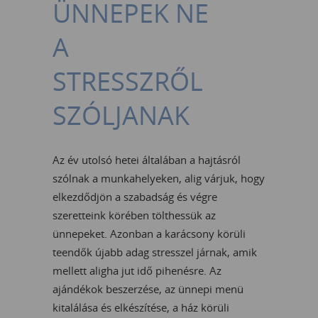
ÜNNEPEK NE
A
STRESSZRŐL
SZÓLJANAK
Az év utolsó hetei általában a hajtásról
szólnak a munkahelyeken, alig várjuk, hogy
elkezdődjön a szabadság és végre
szeretteink körében tölthessük az
ünnepeket. Azonban a karácsony körüli
teendők újabb adag stresszel járnak, amik
mellett aligha jut idő pihenésre. Az
ajándékok beszerzése, az ünnepi menü
kitalálása és elkészítése, a ház körüli