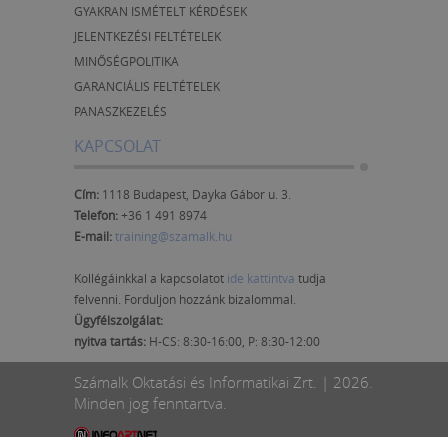
GYAKRAN ISMÉTELT KÉRDÉSEK
JELENTKEZÉSI FELTÉTELEK
MINŐSÉGPOLITIKA
GARANCIÁLIS FELTÉTELEK
PANASZKEZELÉS
KAPCSOLAT
Cím:
1118 Budapest, Dayka Gábor u. 3.
Telefon:
+36 1 491 8974
E-mail:
training@szamalk.hu
Kollégáinkkal a kapcsolatot
ide kattintva
tudja
felvenni. Forduljon hozzánk bizalommal.
Ügyfélszolgálat:
nyitva tartás:
H-CS: 8:30-16:00, P: 8:30-12:00
Számalk Oktatási és Informatikai Zrt. | 2026.
Minden jog fenntartva.