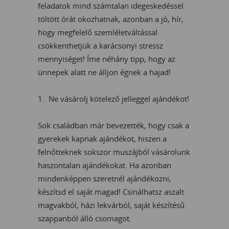
feladatok mind számtalan idegeskedéssel
töltött órát okozhatnak, azonban a jó, hír,
hogy megfelelő szemléletváltással
csökkenthetjük a karácsonyi stressz
mennyiséget! Íme néhány tipp, hogy az
ünnepek alatt ne álljon égnek a hajad!
1. Ne vásárolj kötelező jelleggel ajándékot!
Sok családban már bevezették, hogy csak a
gyerekek kapnak ajándékot, hiszen a
felnőtteknek sokszor muszájból vásárolunk
haszontalan ajándékokat. Ha azonban
mindenképpen szeretnél ajándékozni,
készítsd el saját magad! Csinálhatsz aszalt
magvakból, házi lekvárból, saját készítésű
szappanból álló csomagot.