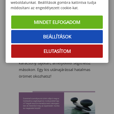
weboldalunkat. Beállítások gombra kattintva tudja
5. Tégy másokért!
módosítani az engedélyezett cookie-kat.
A karácsony remek alkalom, hogy ilyenkor
MINDET ELFOGADOM
azokra is gondoljunk, akik hátrányos
helyzetben, nehéz körülmények között
BEÁLLÍTÁSOK
élnek. Adományozz ételt, ruhát vagy akár
játékot!
ELUTASÍTOM
Tipp: Számtalan kezdeményezés létezik
karácsony tájékán, amelyekkel segíthetsz
másokon. Egy kis utánajárással hatalmas
örömet okozhatsz!