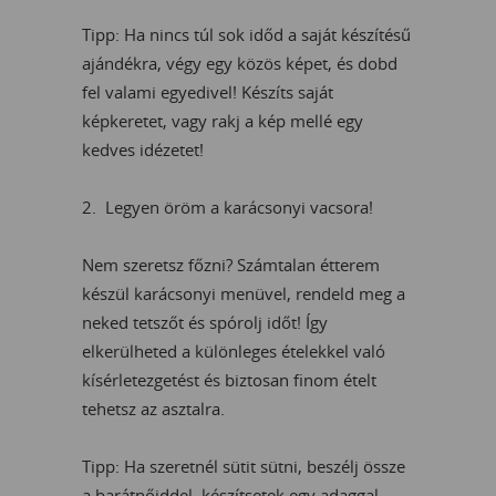
Tipp: Ha nincs túl sok időd a saját készítésű
ajándékra, végy egy közös képet, és dobd
fel valami egyedivel! Készíts saját
képkeretet, vagy rakj a kép mellé egy
kedves idézetet!
2. Legyen öröm a karácsonyi vacsora!
Nem szeretsz főzni? Számtalan étterem
készül karácsonyi menüvel, rendeld meg a
neked tetszőt és spórolj időt! Így
elkerülheted a különleges ételekkel való
kísérletezgetést és biztosan finom ételt
tehetsz az asztalra.
Tipp: Ha szeretnél sütit sütni, beszélj össze
a barátnőiddel, készítsetek egy adaggal