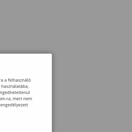
ra a felhasználó
k használatába,
engedhetetlenül
com-ra, mert nem
 engedélyezett