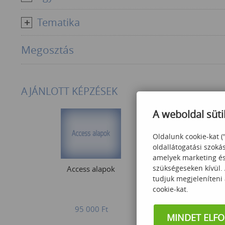
Tematika
Megosztás
AJÁNLOTT KÉPZÉSEK
A weboldal süti
Oldalunk cookie-kat (
oldallátogatási szoká
amelyek marketing és 
szükségeseken kívül.
Access alapok
Alap Excel 
tudjuk megjeleníteni
tan
cookie-kat.
95 000
Ft
95
MINDET ELF