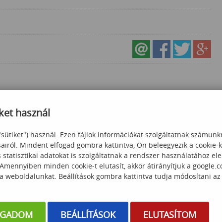
ket használ
"sütiket") használ. Ezen fájlok információkat szolgáltatnak számunk
sairól. Mindent elfogad gombra kattintva, Ön beleegyezik a cookie-
statisztikai adatokat is szolgáltatnak a rendszer használatához el
 Amennyiben minden cookie-t elutasít, akkor átirányítjuk a google.
VBA programozás
Outlook levelek kezelése Excel VBA
 a weboldalunkat. Beállítások gombra kattintva tudja módosítani az
folyam
segítségével
 000
Ft
55 000
Ft
OGADOM
BEÁLLÍTÁSOK
ELUTASÍTOM