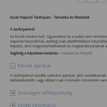
Excel Alapozó Tanfolyam - Tematika és Részletek
A tanfolyamról
Az Excelt ismerni kell. Ugyanakkor ez a tudás nem természe
naponta használniuk, esetleg csak adatfeltöltésre használták
képzést, ahol megismerkedhetnek és megbarátkozhatnak a
Segítség a képzéstervezéshez –
mutasd az iránytűt
Kiknek ajánljuk
A tanfolyamot kezdők számára ajánljuk, akik rendelkezne
táblázatkezelőt, vagy abban csak minimális ismereteik van
Szükséges előképzettség
Egyéb információ