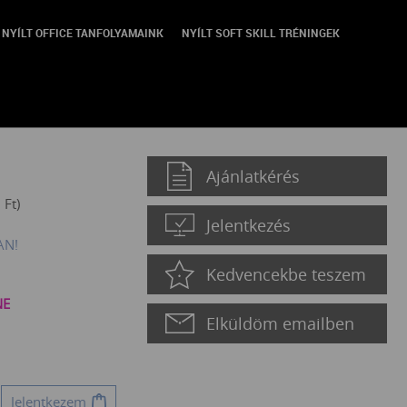
NYÍLT OFFICE TANFOLYAMAINK
NYÍLT SOFT SKILL TRÉNINGEK
Ajánlatkérés
0
Ft
)
Jelentkezés
AN!
Kedvencekbe teszem
NE
Elküldöm emailben
Jelentkezem