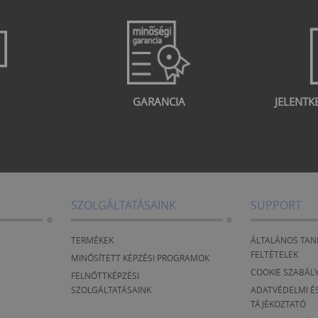
GARANCIA
JELENTK
SZOLGÁLTATÁSAINK
SUPPORT
TERMÉKEK
ÁLTALÁNOS TAN
FELTÉTELEK
MINŐSÍTETT KÉPZÉSI PROGRAMOK
COOKIE SZABÁL
FELNŐTTKÉPZÉSI
SZOLGÁLTATÁSAINK
ADATVÉDELMI ÉS
TÁJÉKOZTATÓ