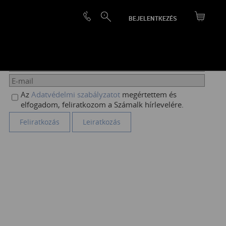
BEJELENTKEZÉS
HÍRLEVÉL FELIRATKOZÁS
Az
Adatvédelmi szabályzatot
megértettem és
elfogadom, feliratkozom a Számalk hírlevelére.