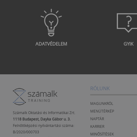
ADATVÉDELEM
GYIK
RÓLUNK
MAGUNKRÓL
MENÜTÉRKÉP
Számalk Oktatási és Informatikai Zrt.
NAPTÁR
1118 Budapest, Dayka Gábor u. 3.
Felnőttképzési nyilvántartási száma:
KARRIER
B/2020/000703
MINŐSÍTÉSEK