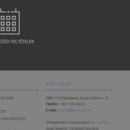
EZÉSI FELTÉTELEK
KAPCSOLAT
Cím:
1118 Budapest, Dayka Gábor u. 3.
FOLYAMI
Telefon:
+36 1 491 8974
E-mail:
training@szamalk.hu
YZAT
 ADATKEZELÉSI
Kollégáinkkal a kapcsolatot
ide kattintva
tudja felvenni. Forduljon hozzánk