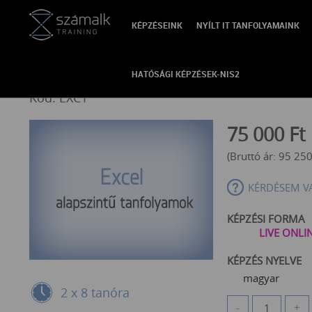
KÉPZÉSEINK
NYÍLT IT TANFOLYAMAINK
VISSZA
Excel alap
HATÓSÁGI KÉPZÉSEK-NIS2
Kód: EXC1
75 000
Ft
(Bruttó ár:
95 25
KÉRDÉSEM V
KÉPZÉSI FORMA
LIVE ONLI
KÉPZÉS NYELVE
magyar
2 x 8 tanóra
-
+