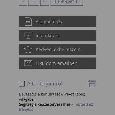
-
+
Jelentkezem
Ajánlatkérés
Jelentkezés
Kedvencekbe teszem
Elküldöm emailben
A tanfolyamról
Bevezetés a kimutatások (Pivot Table)
világába.
Segítség a képzéstervezéshez –
mutasd az
iránytűt