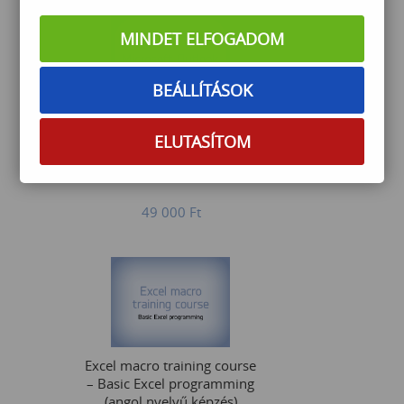
MINDET ELFOGADOM
BEÁLLÍTÁSOK
Outlook és OneNote
használata
ELUTASÍTOM
49 000
Ft
Excel macro training course
– Basic Excel programming
(angol nyelvű képzés)