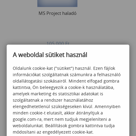
MS Project haladó
105 000
Ft
A weboldal sütiket használ
Oldalunk cookie-kat ("sütiket") használ. Ezen fájlok
információkat szolgáltatnak számunkra a felhasználó
oldallátogatási szokásairól. Mindent elfogad gombra
kattintva, Ön beleegyezik a cookie-k használatába,
amelyek marketing és statisztikai adatokat is
Excel haladó
szolgáltatnak a rendszer használatához
elengedhetetlenül szükségeseken kívül. Amennyiben
minden cookie-t elutasít, akkor átirányítjuk a
google.com-ra, mert nem tudjuk megjeleníteni a
80 000
Ft
weboldalunkat. Beállítások gombra kattintva tudja
módosítani az engedélyezett cookie-kat.