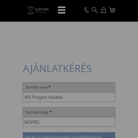
VISSZA
AJÁNLATKÉRÉS
*
Termék neve
*
Termék kódja
Kérdés az adott kurzussal / szolgaláltatással