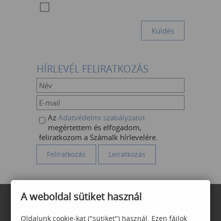
HÍRLEVÉL FELIRATKOZÁS
Az
Adatvédelmi szabályzatot
megértettem és elfogadom,
feliratkozom a Számalk hírlevelére.
A weboldal sütiket használ
Oldalunk cookie-kat ("sütiket") használ. Ezen fájlok