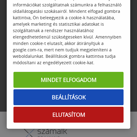
információkat szolgáltatnak számunkra a felhasználó
oldallátogatási szokásairól. Mindent elfogad gombra
kattintva, Ön beleegyezik a cookie-k használatába,
amelyek marketing és statisztikai adatokat is
ADATVÉDELEM
GYIK
szolgáltatnak a rendszer használatához
elengedhetetlenül szükségeseken kívül. Amennyiben
minden cookie-t elutasít, akkor átirányítjuk a
google.com-ra, mert nem tudjuk megjeleníteni a
weboldalunkat. Beállítások gombra kattintva tudja
módosítani az engedélyezett cookie-kat.
GARANCIA
JELENTKEZÉSI
FELTÉTELEK
MINDET ELFOGADOM
BEÁLLÍTÁSOK
ELUTASÍTOM