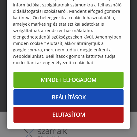
információkat szolgáltatnak számunkra a felhasználó
oldallátogatási szokásairól. Mindent elfogad gombra
kattintva, Ön beleegyezik a cookie-k használatába,
amelyek marketing és statisztikai adatokat is
ADATVÉDELEM
GYIK
szolgáltatnak a rendszer használatához
elengedhetetlenül szükségeseken kívül. Amennyiben
minden cookie-t elutasít, akkor átirányítjuk a
google.com-ra, mert nem tudjuk megjeleníteni a
weboldalunkat. Beállítások gombra kattintva tudja
módosítani az engedélyezett cookie-kat.
GARANCIA
JELENTKEZÉSI
FELTÉTELEK
MINDET ELFOGADOM
BEÁLLÍTÁSOK
ELUTASÍTOM