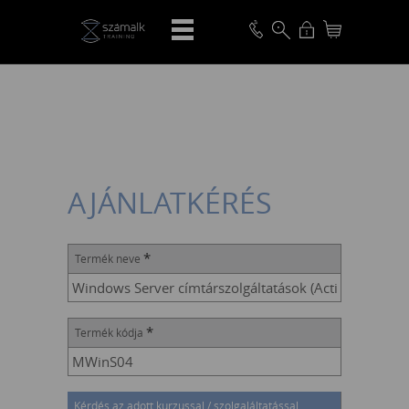
VISSZA
AJÁNLATKÉRÉS
*
Termék neve
*
Termék kódja
Kérdés az adott kurzussal / szolgaláltatással