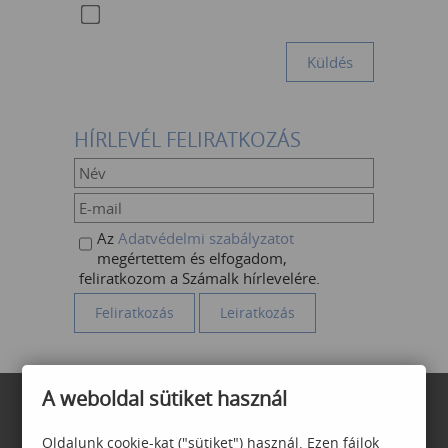
HÍRLEVÉL FELIRATKOZÁS
Az
Adatvédelmi szabályzatot
megértettem és elfogadom,
feliratkozom a Számalk hírlevelére.
A weboldal sütiket használ
Oldalunk cookie-kat ("sütiket") használ. Ezen fájlok