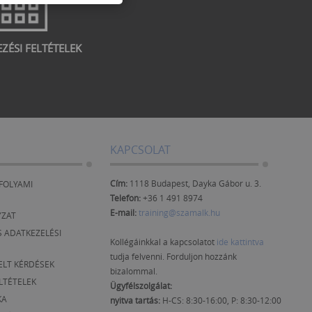
EZÉSI FELTÉTELEK
KAPCSOLAT
Cím:
1118 Budapest, Dayka Gábor u. 3.
FOLYAMI
Telefon:
+36 1 491 8974
E-mail:
training@szamalk.hu
YZAT
 ADATKEZELÉSI
Kollégáinkkal a kapcsolatot
ide kattintva
tudja felvenni. Forduljon hozzánk
ELT KÉRDÉSEK
bizalommal.
ELTÉTELEK
Ügyfélszolgálat:
KA
nyitva tartás:
H-CS: 8:30-16:00, P: 8:30-12:00