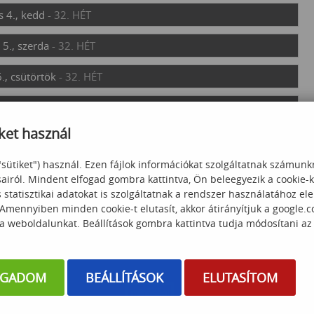
 4., kedd
- 32. HÉT
5., szerda
- 32. HÉT
., csütörtök
- 32. HÉT
7., péntek
- 32. HÉT
ket használ
8., szombat
- 32. HÉT
"sütiket") használ. Ezen fájlok információkat szolgáltatnak számunk
., vasárnap
- 32. HÉT
sairól. Mindent elfogad gombra kattintva, Ön beleegyezik a cookie-
statisztikai adatokat is szolgáltatnak a rendszer használatához el
 Amennyiben minden cookie-t elutasít, akkor átirányítjuk a google.
 a weboldalunkat. Beállítások gombra kattintva tudja módosítani az
OGADOM
BEÁLLÍTÁSOK
ELUTASÍTOM