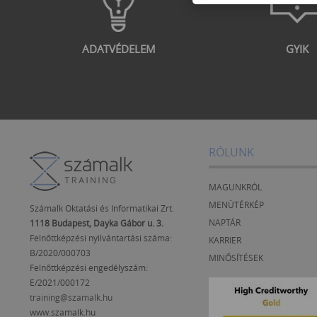
ADATVÉDELEM
GYIK
RÓLUNK
MAGUNKRÓL
MENÜTÉRKÉP
Számalk Oktatási és Informatikai Zrt.
NAPTÁR
1118 Budapest, Dayka Gábor u. 3.
Felnőttképzési nyilvántartási száma:
KARRIER
B/2020/000703
MINŐSÍTÉSEK
Felnőttképzési engedélyszám:
E/2021/000172
training@szamalk.hu
www.szamalk.hu