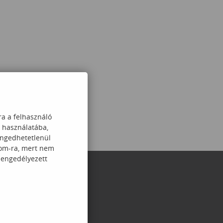
ra a felhasználó
k használatába,
engedhetetlenül
com-ra, mert nem
 engedélyezett