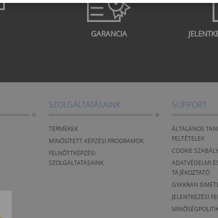
GARANCIA
JELENTK
SZOLGÁLTATÁSAINK
SUPPORT
TERMÉKEK
ÁLTALÁNOS TAN
FELTÉTELEK
MINŐSÍTETT KÉPZÉSI PROGRAMOK
COOKIE SZABÁL
FELNŐTTKÉPZÉSI
SZOLGÁLTATÁSAINK
ADATVÉDELMI ÉS
TÁJÉKOZTATÓ
GYAKRAN ISMÉT
JELENTKEZÉSI F
MINŐSÉGPOLITI