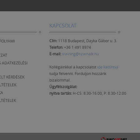
KAPCSOLAT
Cím:
1118 Budapest, Dayka Gábor u. 3.
FOLYAMI
Telefon:
+36 1 491 8974
E-mail:
training@szamalk.hu
YZAT
 ADATKEZELÉSI
Kollégáinkkal a kapcsolatot
ide kattintva
tudja felvenni. Forduljon hozzánk
ELT KÉRDÉSEK
bizalommal.
ELTÉTELEK
Ügyfélszolgálat:
KA
nyitva tartás:
H-CS: 8:30-16:00, P: 8:30-12:00
LTÉTELEK