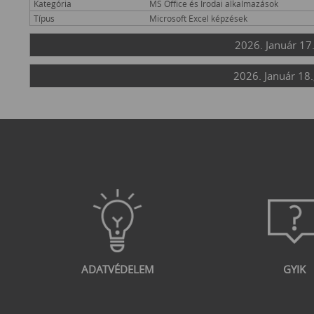
Kategória
MS Office és Irodai alkalmazások
Típus
Microsoft Excel képzések
2026. Január 17
2026. Január 18.
ADATVÉDELEM
GYIK