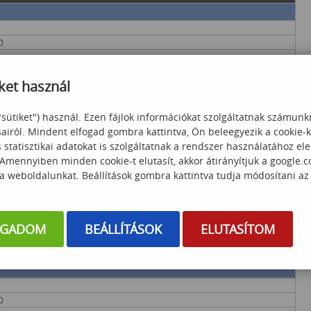
0
ket használ
"sütiket") használ. Ezen fájlok információkat szolgáltatnak számunk
0
sairól. Mindent elfogad gombra kattintva, Ön beleegyezik a cookie-
statisztikai adatokat is szolgáltatnak a rendszer használatához el
 Amennyiben minden cookie-t elutasít, akkor átirányítjuk a google.
lati környezetben
 a weboldalunkat. Beállítások gombra kattintva tudja módosítani az
0
OGADOM
BEÁLLÍTÁSOK
ELUTASÍTOM
., péntek
- 03. HÉT
0