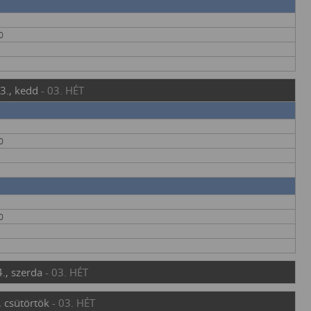
0
3., kedd
- 03. HÉT
0
0
., szerda
- 03. HÉT
, csütörtök
- 03. HÉT