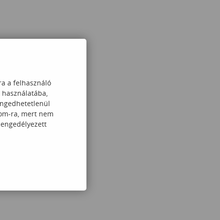
ra a felhasználó
k használatába,
engedhetetlenül
com-ra, mert nem
 engedélyezett