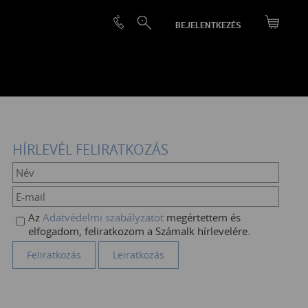
BEJELENTKEZÉS
HÍRLEVÉL FELIRATKOZÁS
Az
Adatvédelmi szabályzatot
megértettem és
elfogadom, feliratkozom a Számalk hírlevelére.