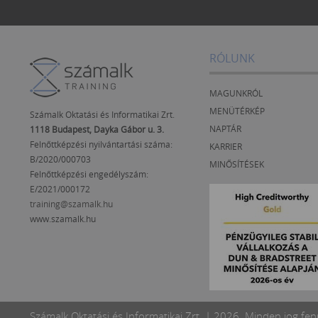
RÓLUNK
MAGUNKRÓL
MENÜTÉRKÉP
Számalk Oktatási és Informatikai Zrt.
NAPTÁR
1118 Budapest, Dayka Gábor u. 3.
Felnőttképzési nyilvántartási száma:
KARRIER
B/2020/000703
MINŐSÍTÉSEK
Felnőttképzési engedélyszám:
E/2021/000172
training@szamalk.hu
www.szamalk.hu
Számalk Oktatási és Informatikai Zrt. | 2026. Minden jog fen