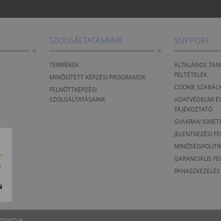
SZOLGÁLTATÁSAINK
SUPPORT
TERMÉKEK
ÁLTALÁNOS TAN
FELTÉTELEK
MINŐSÍTETT KÉPZÉSI PROGRAMOK
COOKIE SZABÁL
FELNŐTTKÉPZÉSI
SZOLGÁLTATÁSAINK
ADATVÉDELMI ÉS
TÁJÉKOZTATÓ
GYAKRAN ISMÉT
JELENTKEZÉSI F
MINŐSÉGPOLITI
GARANCIÁLIS FE
PANASZKEZELÉS
ntartva.