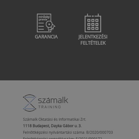
GARANCIA
JELENTKEZÉSI
FELTÉTELEK
Számalk Oktatási és Informatikai Zrt.
1118 Budapest, Dayka Gábor u. 3.
Felnőttképzési nyilvántartási száma: B/2020/000703
Felnőttképzési engedélyszám:
E/2021/000172