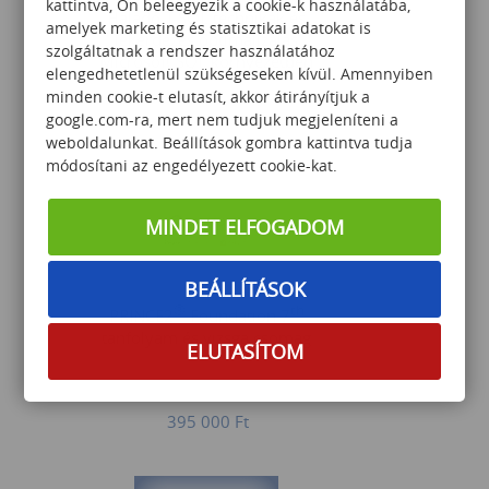
kattintva, Ön beleegyezik a cookie-k használatába,
Haladó T-SQL technikák és
amelyek marketing és statisztikai adatokat is
lekérdezés optimalizálás
szolgáltatnak a rendszer használatához
Microsoft SQL környezetben
elengedhetetlenül szükségeseken kívül. Amennyiben
minden cookie-t elutasít, akkor átirányítjuk a
google.com-ra, mert nem tudjuk megjeleníteni a
299 000
Ft
weboldalunkat. Beállítások gombra kattintva tudja
módosítani az engedélyezett cookie-kat.
MINDET ELFOGADOM
BEÁLLÍTÁSOK
®
th
PRINCE2
Foundation 7
tanfolyam és vizsga csomag
ELUTASÍTOM
395 000
Ft