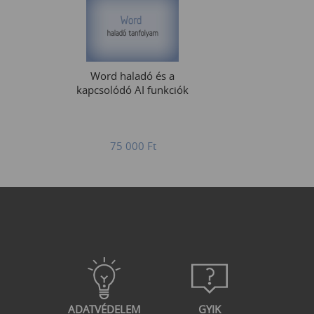
Word haladó és a
kapcsolódó AI funkciók
75 000
Ft
ADATVÉDELEM
GYIK