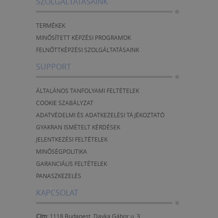
SZOLGÁLTATÁSAINK
TERMÉKEK
MINŐSÍTETT KÉPZÉSI PROGRAMOK
FELNŐTTKÉPZÉSI SZOLGÁLTATÁSAINK
SUPPORT
ÁLTALÁNOS TANFOLYAMI FELTÉTELEK
COOKIE SZABÁLYZAT
ADATVÉDELMI ÉS ADATKEZELÉSI TÁJÉKOZTATÓ
GYAKRAN ISMÉTELT KÉRDÉSEK
JELENTKEZÉSI FELTÉTELEK
MINŐSÉGPOLITIKA
GARANCIÁLIS FELTÉTELEK
PANASZKEZELÉS
KAPCSOLAT
Cím:
1118 Budapest, Dayka Gábor u. 3.