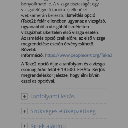
bonyolítható le. A vizsga tisztaságát egy
vizsgafelügyelő (proktor) ellenőrzi
webkamerán keresztül.
Ismétlés opció
(Take2): felár ellenében ugyanaz a vizsgázó,
ugyanabból a vizsgából ismételten
vizsgázhat sikertelen első vizsga esetén.
Az ismétlés opció csak előre, az első vizsga
megrendelése esetén érvényesíthető.
Bővebb
információ:
https://www.peoplecert.org/Take2
A Take2 opció díja: a tanfolyam és a vizsga
csomag árán felül + 19.500. Ft+Áfa. Kérjük
megrendeléskor jelezze, hogy élni kíván
ezzel az opcióval.
Tanfolyami leírás
Szükséges előképzettség
Kinek ajánlott