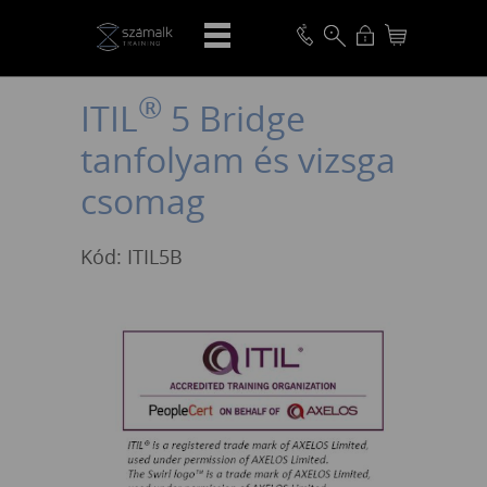
VISSZA
®
ITIL
5 Bridge
tanfolyam és vizsga
csomag
Kód: ITIL5B