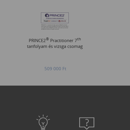
®
th
PRINCE2
Practitioner 7
tanfolyam és vizsga csomag
509 000
Ft