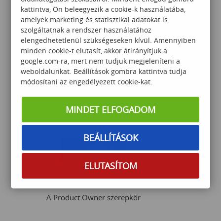
kattintva, Ön beleegyezik a cookie-k használatába,
amelyek marketing és statisztikai adatokat is
szolgáltatnak a rendszer használatához
elengedhetetlenül szükségeseken kívül. Amennyiben
minden cookie-t elutasít, akkor átirányítjuk a
google.com-ra, mert nem tudjuk megjeleníteni a
Bevezetés az agilis
weboldalunkat. Beállítások gombra kattintva tudja
gondolkodásmódba
módosítani az engedélyezett cookie-kat.
MINDET ELFOGADOM
259 000
Ft
BEÁLLÍTÁSOK
ELUTASÍTOM
A Product Owner szerepkör