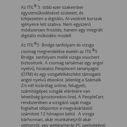
®
Az ITIL
5 több ezer szakember
együttműködésével született, és
kifejezetten a digitális, AI-vezérelt korszak
igényeire lett szabva. Nem egyszerű
módszertani frissítés, hanem egy integrált
digitális működési modell.
®
Az ITIL
5 Bridge tanfolyam és vizsga
®
csomag megrendelése esetén az ITIL
5
Bridge tanfolyam mellé vizsga vouchert
biztosítunk. A csomag tartalmaz egy angol
nyelvű, hivatalos Peoplecert tananyagot
(OTM) és egy vizsgafelkészítést támogató
angol nyelvű ebookot. Jelenleg a Számalk
Zrt-nél kizárólag online, felügyelt,
számítógépes vizsgák elérésére van
lehetőség (proctoredon-line). A PeopleCert
rendszerében a vizsgázó saját maga
foglalhat időpontot a megvásárlástól
számított 12 hónapon belül . A vizsga
bárhonnan, akár munkahelyről akár
otthonról, egy webkamerás PC segítségével