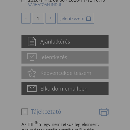
VÁRHATÓAN INDUL
-
+
Jelentkezem
Ajánlatkérés
Jelentkezés
Kedvencekbe teszem
Elküldöm emailben
Tájékoztató
®
Az ITIL
5 egy nemzetközileg elismert,
gyakorlatorientált digitális működési