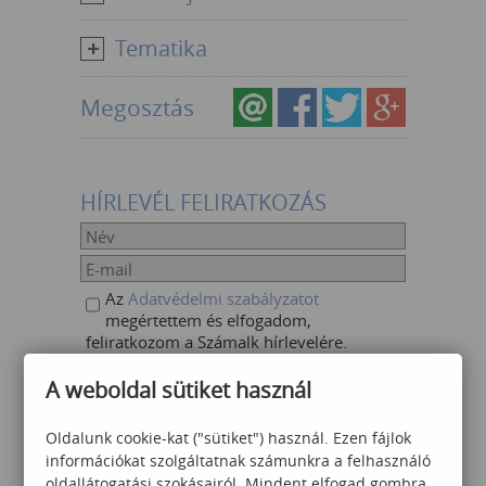
Tematika
Megosztás
HÍRLEVÉL FELIRATKOZÁS
Az
Adatvédelmi szabályzatot
megértettem és elfogadom,
feliratkozom a Számalk hírlevelére.
A weboldal sütiket használ
Oldalunk cookie-kat ("sütiket") használ. Ezen fájlok
AJÁNLOTT KÉPZÉSEK
információkat szolgáltatnak számunkra a felhasználó
oldallátogatási szokásairól. Mindent elfogad gombra