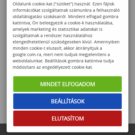
VISSZA AZ ELŐZŐ OLDALRA
Oldalunk cookie-kat ("sütiket") használ. Ezen fájlok
információkat szolgáltatnak számunkra a felhasználó
oldallátogatási szokásairól. Mindent elfogad gombra
kattintva, Ön beleegyezik a cookie-k használatába,
Megosztom
amelyek marketing és statisztikai adatokat is
szolgáltatnak a rendszer használatához
elengedhetetlenül szükségeseken kívül. Amennyiben
minden cookie-t elutasít, akkor átirányítjuk a
HÍRLEVÉL FELIRATKOZÁS
google.com-ra, mert nem tudjuk megjeleníteni a
weboldalunkat. Beállítások gombra kattintva tudja
módosítani az engedélyezett cookie-kat.
Az
Adatvédelmi szabályzatot
MINDET ELFOGADOM
megértettem és elfogadom,
feliratkozom a Számalk hírlevelére.
BEÁLLÍTÁSOK
ELUTASÍTOM