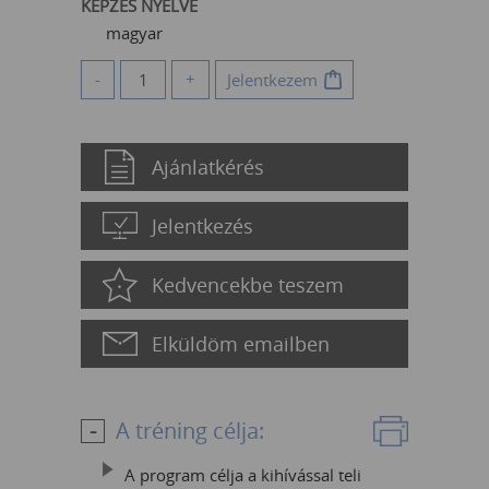
KÉPZÉS NYELVE
magyar
-
+
Jelentkezem
Ajánlatkérés
Jelentkezés
Kedvencekbe teszem
Elküldöm emailben
A tréning célja:
A program célja a kihívással teli