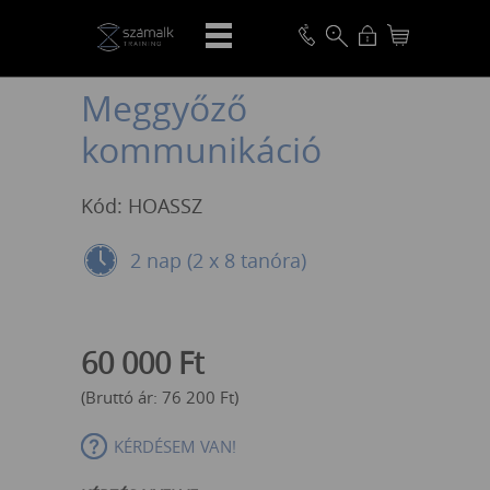
VISSZA
Meggyőző
kommunikáció
Kód: HOASSZ
2 nap (2 x 8 tanóra)
60 000
Ft
(Bruttó ár:
76 200
Ft
)
KÉRDÉSEM VAN!