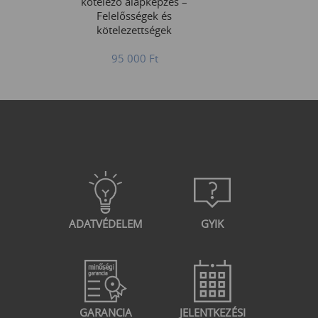
kötelező alapképzés –
Felelősségek és
kötelezettségek
95 000
Ft
ADATVÉDELEM
GYIK
GARANCIA
JELENTKEZÉSI