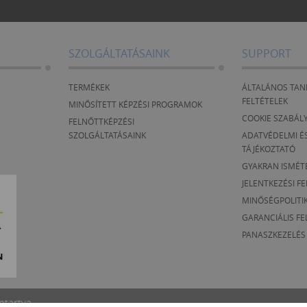
SZOLGÁLTATÁSAINK
SUPPORT
TERMÉKEK
ÁLTALÁNOS TAN
FELTÉTELEK
MINŐSÍTETT KÉPZÉSI PROGRAMOK
COOKIE SZABÁL
FELNŐTTKÉPZÉSI
SZOLGÁLTATÁSAINK
ADATVÉDELMI ÉS
TÁJÉKOZTATÓ
GYAKRAN ISMÉT
JELENTKEZÉSI F
MINŐSÉGPOLITI
GARANCIÁLIS FE
PANASZKEZELÉS
ntartva.