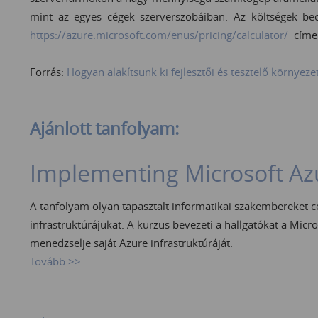
mint az egyes cégek szerverszobáiban. Az költségek becs
https://azure.microsoft.com/enus/pricing/calculator/
címe
Forrás:
Hogyan alakítsunk ki fejlesztői és tesztelő környez
Ajánlott tanfolyam:
Implementing Microsoft Azu
A tanfolyam olyan tapasztalt informatikai szakembereket cé
infrastruktúrájukat. A kurzus bevezeti a hallgatókat a Mic
menedzselje saját Azure infrastruktúráját.
Tovább >>