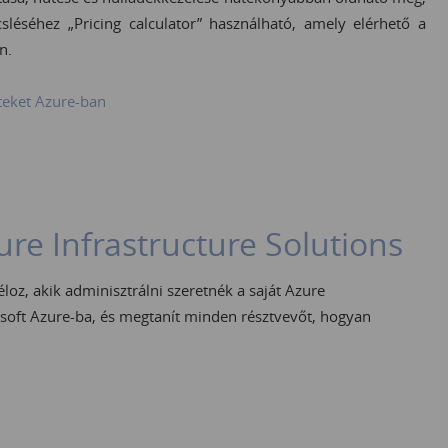
léséhez „Pricing calculator” használható, amely elérhető a
n.
eteket Azure-ban
re Infrastructure Solutions
loz, akik adminisztrálni szeretnék a saját Azure
rosoft Azure-ba, és megtanít minden résztvevőt, hogyan