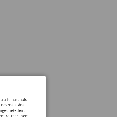
ra a felhasználó
k használatába,
engedhetetlenül
com-ra, mert nem