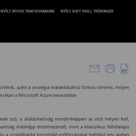
NYÍLT OFFICE TANFOLYAMAINK
NYÍLT SOFT SKILL TRÉNINGEK
rténik, azért a stratégia kialakításához fontos ismerni, milyen
konkrétan a Microsoft Azure bevezetése
esik szó, a skálázhatóság mindenképpen az első helyen kell,
hatóság másképp értelmezendő, mint a klasszikus felhőalapú
ogy a szolgáltatást kiszolgáló erőforrásokat (például egy webes