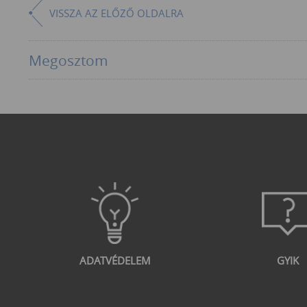
VISSZA AZ ELŐZŐ OLDALRA
Megosztom
ADATVÉDELEM
GYIK