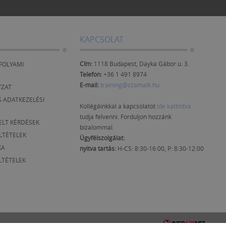
KAPCSOLAT
Cím:
1118 Budapest, Dayka Gábor u. 3.
FOLYAMI
Telefon:
+36 1 491 8974
E-mail:
training@szamalk.hu
YZAT
 ADATKEZELÉSI
Kollégáinkkal a kapcsolatot
ide kattintva
tudja felvenni. Forduljon hozzánk
ELT KÉRDÉSEK
bizalommal.
ELTÉTELEK
Ügyfélszolgálat:
KA
nyitva tartás:
H-CS: 8:30-16:00, P: 8:30-12:00
LTÉTELEK