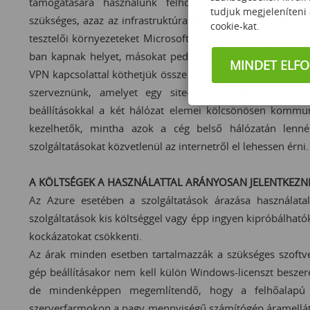
támogatására használunk felhőalapú szolgáltatásokat, 
tudjuk megjeleníteni
szükséges, azaz az infrastruktúra bizonyos elemei (amelye
cookie-kat.
tesztelői környezeteket Microsoft Azure-ban ••• 7/19 har
ban kapnak helyet, másokat pedig a cégen belül tárolt sze
MINDET ELF
VPN kapcsolattal köthetjük össze a céges hálózattal. Ehhez 
szerveznünk, amelyet egy site-to-site VPN kapcsolatt
beállításokkal a két hálózat elemei kölcsönösen kommun
kezelhetők, mintha azok a cég belső hálózatán lenné
szolgáltatásokat közvetlenül az internetről el lehessen érni.
A KÖLTSÉGEK A HASZNÁLATTAL ARÁNYOSAN JELENTKEZNEK
Az Azure esetében a szolgáltatások árazása használata
szolgáltatások kis költséggel vagy épp ingyen kipróbálhatók,
kockázatokat csökkenti.
Az árak minden esetben tartalmazzák a szükséges szoftver
gép beállításakor nem kell külön Windows-licenszt beszer
de mindenképpen megemlítendő, hogy a felhőalapú in
szerverfarmokon a nagy mennyiségű számítógép áramellát