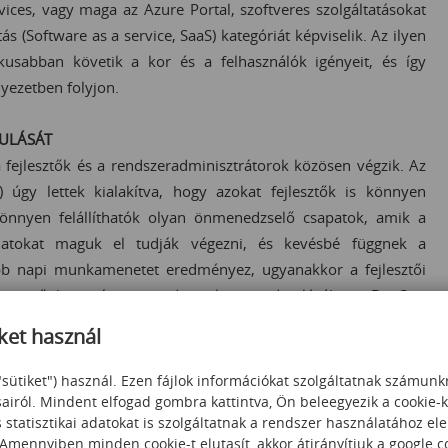
ces, vagy maga az Azure Portal, szoftveres szolgáltatásokat
s (Software as a service, SaaS) kategóriát képviselik. Az ilyen
ikusabban követik a kor és a felhasználók igényeit, és így
nyezetben folyjon.
KULÁSÁT
 fejlesztők és a rendszeradminisztrátorok közösen végzik. Az
) úgy lettek kialakítva, hogy azokat fejlesztők is könnyen
 könnyen felállíthatók olyan önmenedzselő csapatok, amik a
ladatokat maguk el tudják végezni, és kevésbé függnek a
abb napi munkamenetet eredményez, ugyanakkor a fejlesztői
lyen szintű bevonása a rendszerek menedzselésébe a DevOps
ket használ
UKTÚRÁVAL
"sütiket") használ. Ezen fájlok információkat szolgáltatnak számunk
téséhez használjuk, például webes alkalmazáshoz, legtöbbször
sairól. Mindent elfogad gombra kattintva, Ön beleegyezik a cookie-
statisztikai adatokat is szolgáltatnak a rendszer használatához el
verek, stb.) az Azure-ban üzemeltethető. Amikor a fejlesztés
 Amennyiben minden cookie-t elutasít, akkor átirányítjuk a google.