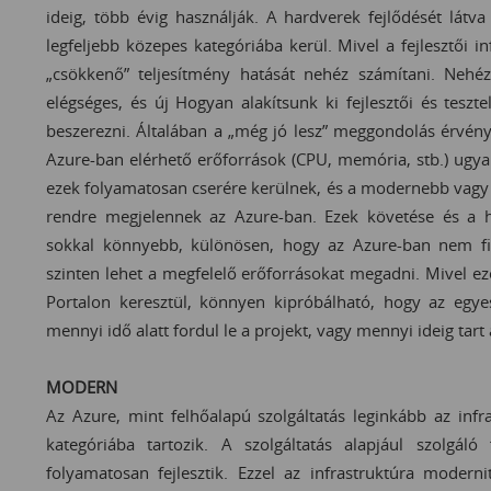
ideig, több évig használják. A hardverek fejlődését lát
legfeljebb közepes kategóriába kerül. Mivel a fejlesztői i
„csökkenő” teljesítmény hatását nehéz számítani. Nehé
elégséges, és új Hogyan alakítsunk ki fejlesztői és teszt
beszerezni. Általában a „még jó lesz” meggondolás érvénye
Azure-ban elérhető erőforrások (CPU, memória, stb.) ugya
ezek folyamatosan cserére kerülnek, és a modernebb vagy 
rendre megjelennek az Azure-ban. Ezek követése és a has
sokkal könnyebb, különösen, hogy az Azure-ban nem fizi
szinten lehet a megfelelő erőforrásokat megadni. Mivel ez
Portalon keresztül, könnyen kipróbálható, hogy az egyes
mennyi idő alatt fordul le a projekt, vagy mennyi ideig tart a
MODERN
Az Azure, mint felhőalapú szolgáltatás leginkább az infras
kategóriába tartozik. A szolgáltatás alapjául szolgáló f
folyamatosan fejlesztik. Ezzel az infrastruktúra modern