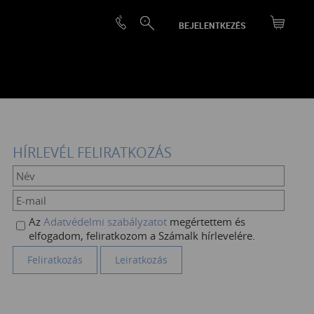
BEJELENTKEZÉS
HÍRLEVÉL FELIRATKOZÁS
Az
Adatvédelmi szabályzatot
megértettem és
elfogadom, feliratkozom a Számalk hírlevelére.