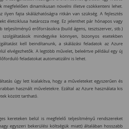
k megfelelően dinamikusan növelni illetve csökkenteni lehet.
 ilyen fajta skálázhatóságra ritkán van szükség. A fejlesztés
ekt életciklusa határozza meg. Ez jelenthet pár hónapos vagy
 teljesítményű erőforrásokra (build ágens, tesztszerver, stb.)
ői szolgáltatások mindegyike könnyen, bizonyos esetekben
áltatást kell beindítanunk, a skálázási feladatok az Azure
elül elvégezhetők. A legtöbb művelet, beleértve például egy új
előforduló feladatokat automatizálni is lehet.
áltatás úgy lett kialakítva, hogy a műveleteket egyszerűen és
rabban használt műveletekre. Ezáltal az Azure használata kis
etek között tartható.
es kereteken belül is megfelelő teljesítményű rendszereket
 nagy egyszeri bekerülési költségük miatt) általában hosszabb