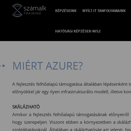
KÉPZÉSEINK
NYÍLT IT TANFOLYAMAINK
VISSZA
HATÓSÁGI KÉPZÉSEK-NIS2
MIÉRT AZURE?
A fejlesztés felhőalapú támogatása általában lépésenként tö
előnyökkel jár egy ilyen infrastrukturális modell, illetve 
SKÁLÁZHATÓ
Amikor a fejlesztés felhőalapú támogatásának előnyeiről 
hogy szerepeljen. Viszont ebben a környezetben a skáláz
szolgáltatásoknál. Általában a skálázhatóság azt jelenti, h