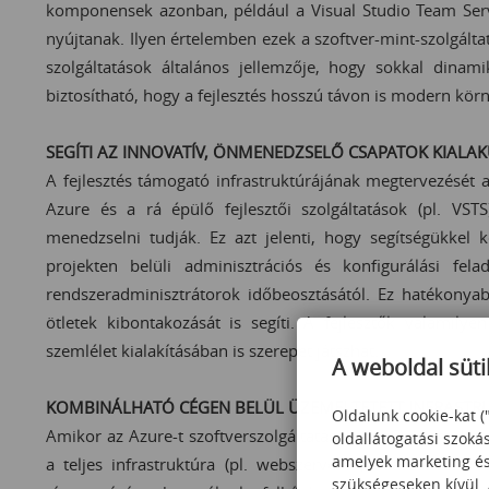
komponensek azonban, például a Visual Studio Team Servi
nyújtanak. Ilyen értelemben ezek a szoftver-mint-szolgáltatá
szolgáltatások általános jellemzője, hogy sokkal dinam
biztosítható, hogy a fejlesztés hosszú távon is modern kör
SEGÍTI AZ INNOVATÍV, ÖNMENEDZSELŐ CSAPATOK KIALA
A fejlesztés támogató infrastruktúrájának megtervezését a
Azure és a rá épülő fejlesztői szolgáltatások (pl. VSTS
menedzselni tudják. Ez azt jelenti, hogy segítségükkel
projekten belüli adminisztrációs és konfigurálási fe
rendszeradminisztrátorok időbeosztásától. Ez hatékony
ötletek kibontakozását is segíti. A fejlesztők valami
szemlélet kialakításában is szerepet játszhat.
A weboldal süti
KOMBINÁLHATÓ CÉGEN BELÜL ÜZEMELTETETT INFRASTR
Oldalunk cookie-kat (
Amikor az Azure-t szoftverszolgáltatások (SaaS) üzemelte
oldallátogatási szoká
amelyek marketing és 
a teljes infrastruktúra (pl. webszerverek, adatbázisszer
szükségeseken kívül.