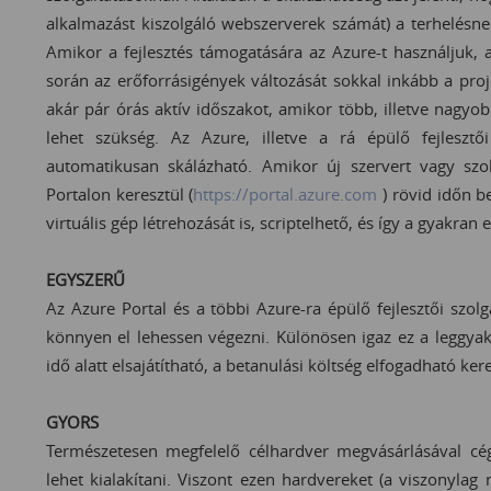
alkalmazást kiszolgáló webszerverek számát) a terhelésne
Amikor a fejlesztés támogatására az Azure-t használjuk, az
során az erőforrásigények változását sokkal inkább a proj
akár pár órás aktív időszakot, amikor több, illetve nagyobb
lehet szükség. Az Azure, illetve a rá épülő fejleszt
automatikusan skálázható. Amikor új szervert vagy szolg
Portalon keresztül (
https://portal.azure.com
) rövid időn b
virtuális gép létrehozását is, scriptelhető, és így a gyakran 
EGYSZERŰ
Az Azure Portal és a többi Azure-ra épülő fejlesztői szolg
könnyen el lehessen végezni. Különösen igaz ez a leggyak
idő alatt elsajátítható, a betanulási költség elfogadható ker
GYORS
Természetesen megfelelő célhardver megvásárlásával cég
lehet kialakítani. Viszont ezen hardvereket (a viszonylag