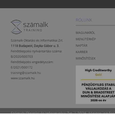
RÓLUNK
MAGUNKRÓL
MENÜTÉRKÉP
Számalk Oktatási és Informatikai Zrt.
NAPTÁR
1118 Budapest, Dayka Gábor u. 3.
Felnőttképzési nyilvántartási száma:
KARRIER
B/2020/000703
MINŐSÍTÉSEK
Felnőttképzési engedélyszám:
E/2021/000172
training@szamalk.hu
www.szamalk.hu
Számalk Oktatási és Informatikai Zrt. | 2026. Minden jog fen