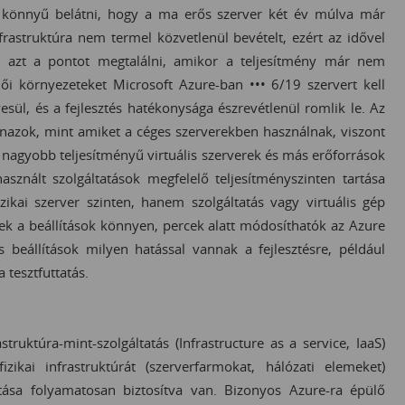
va könnyű belátni, hogy a ma erős szerver két év múlva már
nfrastruktúra nem termel közvetlenül bevételt, ezért az idővel
z azt a pontot megtalálni, amikor a teljesítmény már nem
elői környezeteket Microsoft Azure-ban ••• 6/19 szervert kell
sül, és a fejlesztés hatékonysága észrevétlenül romlik le. Az
nazok, mint amiket a céges szerverekben használnak, viszont
nagyobb teljesítményű virtuális szerverek és más erőforrások
znált szolgáltatások megfelelő teljesítményszinten tartása
kai szerver szinten, hanem szolgáltatás vagy virtuális gép
ek a beállítások könnyen, percek alatt módosíthatók az Azure
 beállítások milyen hatással vannak a fejlesztésre, például
 tesztfuttatás.
truktúra-mint-szolgáltatás (Infrastructure as a service, IaaS)
izikai infrastruktúrát (szerverfarmokat, hálózati elemeket)
itása folyamatosan biztosítva van. Bizonyos Azure-ra épülő