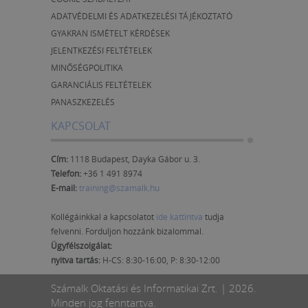
ADATVÉDELMI ÉS ADATKEZELÉSI TÁJÉKOZTATÓ
GYAKRAN ISMÉTELT KÉRDÉSEK
JELENTKEZÉSI FELTÉTELEK
MINŐSÉGPOLITIKA
GARANCIÁLIS FELTÉTELEK
PANASZKEZELÉS
KAPCSOLAT
Cím:
1118 Budapest, Dayka Gábor u. 3.
Telefon:
+36 1 491 8974
E-mail:
training@szamalk.hu
Kollégáinkkal a kapcsolatot
ide kattintva
tudja
felvenni. Forduljon hozzánk bizalommal.
Ügyfélszolgálat:
nyitva tartás:
H-CS: 8:30-16:00, P: 8:30-12:00
Számalk Oktatási és Informatikai Zrt. | 2026.
Minden jog fenntartva.