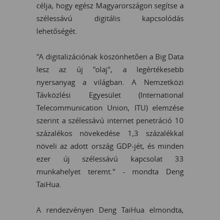
célja, hogy egész Magyarországon segítse a
szélessávú digitális kapcsolódás
lehetőségét.
"A digitalizációnak köszönhetően a Big Data
lesz az új "olaj", a legértékesebb
nyersanyag a világban. A Nemzetközi
Távközlési Egyesület (International
Telecommunication Union, ITU) elemzése
szerint a szélessávú internet penetráció 10
százalékos növekedése 1,3 százalékkal
növeli az adott ország GDP-jét, és minden
ezer új szélessávú kapcsolat 33
munkahelyet teremt." - mondta Deng
TaiHua.
A rendezvényen Deng TaiHua elmondta,