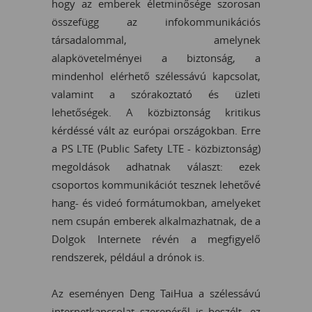
hogy az emberek életminősége szorosan
összefügg az infokommunikációs
társadalommal, amelynek
alapkövetelményei a biztonság, a
mindenhol elérhető szélessávú kapcsolat,
valamint a szórakoztató és üzleti
lehetőségek. A közbiztonság kritikus
kérdéssé vált az európai országokban. Erre
a PS LTE (Public Safety LTE - közbiztonság)
megoldások adhatnak választ: ezek
csoportos kommunikációt tesznek lehetővé
hang- és videó formátumokban, amelyeket
nem csupán emberek alkalmazhatnak, de a
Dolgok Internete révén a megfigyelő
rendszerek, például a drónok is.
Az eseményen Deng TaiHua a szélessávú
internetkapcsolat szerepéről is beszélt, ez