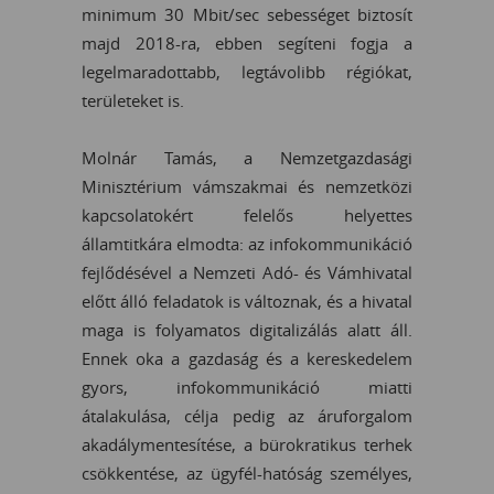
minimum 30 Mbit/sec sebességet biztosít
majd 2018-ra, ebben segíteni fogja a
legelmaradottabb, legtávolibb régiókat,
területeket is.
Molnár Tamás, a Nemzetgazdasági
Minisztérium vámszakmai és nemzetközi
kapcsolatokért felelős helyettes
államtitkára elmodta: az infokommunikáció
fejlődésével a Nemzeti Adó- és Vámhivatal
előtt álló feladatok is változnak, és a hivatal
maga is folyamatos digitalizálás alatt áll.
Ennek oka a gazdaság és a kereskedelem
gyors, infokommunikáció miatti
átalakulása, célja pedig az áruforgalom
akadálymentesítése, a bürokratikus terhek
csökkentése, az ügyfél-hatóság személyes,