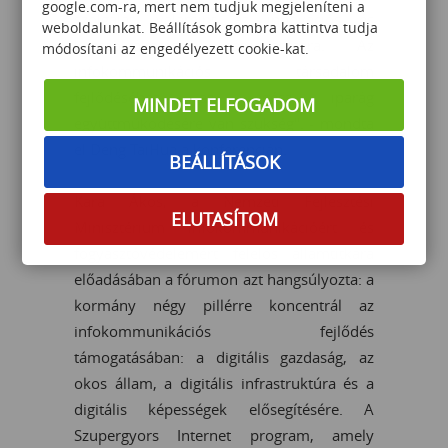
google.com-ra, mert nem tudjuk megjeleníteni a
szolgálat, valamint az innovációs és
weboldalunkat. Beállítások gombra kattintva tudja
közszolgáltatások támogatására. Az
módosítani az engedélyezett cookie-kat.
infokommunikációs társadalom
fejlődéséhez az egész iparág
MINDET ELFOGADOM
együttműködésére van szükség". - mondta
el Deng TaiHua a konferencián.
BEÁLLÍTÁSOK
Kara Ákos, a Nemzeti Fejlesztési
ELUTASÍTOM
Minisztérium infokommunikációért és
fogyasztóvédelemért felelős államtitkára
előadásában a fórumon azt hangsúlyozta: a
kormány négy pillérre koncentrál az
infokommunikációs fejlődés
támogatásában: a digitális gazdaság, az
okos állam, a digitális infrastruktúra és a
digitális képességek elősegítésére. A
Szupergyors Internet program, amely