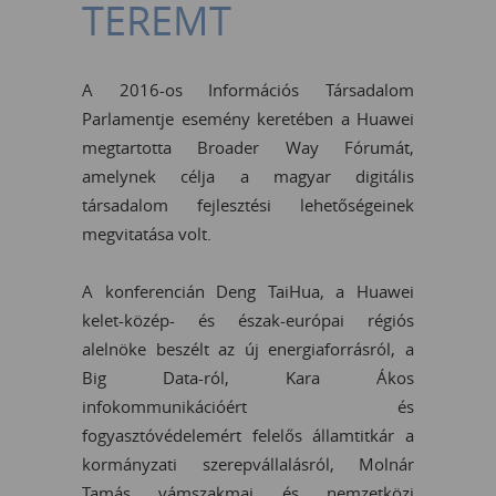
TEREMT
A 2016-os Információs Társadalom
Parlamentje esemény keretében a Huawei
megtartotta Broader Way Fórumát,
amelynek célja a magyar digitális
társadalom fejlesztési lehetőségeinek
megvitatása volt.
A konferencián Deng TaiHua, a Huawei
kelet-közép- és észak-európai régiós
alelnöke beszélt az új energiaforrásról, a
Big Data-ról, Kara Ákos
infokommunikációért és
fogyasztóvédelemért felelős államtitkár a
kormányzati szerepvállalásról, Molnár
Tamás vámszakmai és nemzetközi