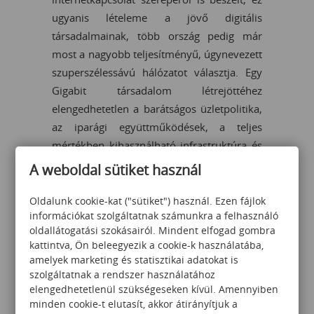
ugyanis lételeme a jövő digitális
társadalmainak, több ország pedig már
most a nagyobb teljesítményű, úgynevezett
szuperszélessávú hálózatot választja. Egy
Gigabit társadalom létrejöttéhez
elengedhetetlen a barátságos üzletpolitika,
az iparági együttműködések, a teljes
mértékben kihasználható infrastruktúra és
a spektrum erőforrások.
A weboldal sütiket használ
"A technológia fejlődésével a virtuális és a
Oldalunk cookie-kat ("sütiket") használ. Ezen fájlok
információkat szolgáltatnak számunkra a felhasználó
valóságos közötti határvonal elmosódik: a
oldallátogatási szokásairól. Mindent elfogad gombra
Dolgok Internete az emberi érzékeléshez, a
kattintva, Ön beleegyezik a cookie-k használatába,
digitális hálózatok az idegrendszerhez, a
amelyek marketing és statisztikai adatokat is
felhő és a Big Data pedig az emberi agyhoz
szolgáltatnak a rendszer használatához
elengedhetetlenül szükségeseken kívül. Amennyiben
hasonlítanak. Elképzelhető, hogy szükség
minden cookie-t elutasít, akkor átirányítjuk a
lesz egy felhő platformra a kormányzati