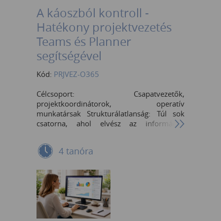
A káoszból kontroll -
Hatékony projektvezetés
Teams és Planner
segítségével
Kód:
PRJVEZ-O365
Célcsoport: Csapatvezetők,
projektkoordinátorok, operatív
munkatársak Strukturálatlanság: Túl sok
csatorna, ahol elvész az információ.
Gazdátlan feladatok: Feladatok felelős vagy
határidő nélkül. Adat-szigetek: Feladatok
4 tanóra
tárolása chatben vagy e-mailben a Planner
helyett. A "Checklist" elhanyagolása: Túl
nagy, átláthatatlan feladattömbök kezelése.
Frissítés hiánya: Elavult adatok a táblán,
ami bizalomvesztéshez vezet a rendszerrel
szemben. I. Modul: A Teams mint a projekt
digitális otthona Struktúra: Csatornák