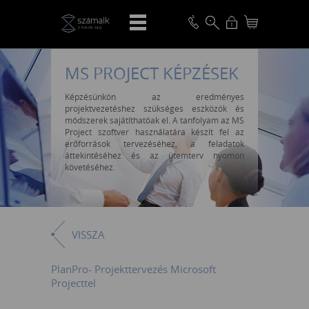
MS PROJECT KÉPZÉSEK
Képzésünkön az eredményes
projektvezetéshez szükséges eszközök és
módszerek sajátíthatóak el. A tanfolyam az MS
Project szoftver használatára készít fel az
erőforrások tervezéséhez, a feladatok
áttekintéséhez és az ütemterv nyomon
követéséhez.
VISSZA
PlanPro- Projekttervezés Microsoft
Projecttel