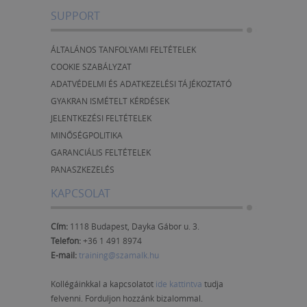
tevékenységhez való rendelése A projekt
trendjeik; Eltérések kezelése; Riportok
SUPPORT
átütemezése ütemezési irányának
készítése.
módosítása Az út fogalma. Kritikus út,
tartalékidővel rendelkező út Erőforrás-
ÁLTALÁNOS TANFOLYAMI FELTÉTELEK
ütemezés Erőforrás-felhasználással
COOKIE SZABÁLYZAT
kapcsolatos problémák Erőforrás grafikon,
ADATVÉDELMI ÉS ADATKEZELÉSI TÁJÉKOZTATÓ
Erőforrás és tevékenység kihasználtság
GYAKRAN ISMÉTELT KÉRDÉSEK
nézetek A túlterhelés forrásának kiderítése
Az erőforrásszint kiegyenlítés gépi
JELENTKEZÉSI FELTÉTELEK
erőforrásszint simítással Egyéb
MINŐSÉGPOLITIKA
erőforrásszint kiegyenlítési lehetőségek
GARANCIÁLIS FELTÉTELEK
Költségtervezés lehetőségei Költségvetési
PANASZKEZELÉS
adatok felvétele projekt előterv készítése
során Beépített költségkezelés
KAPCSOLAT
Költségkezelés egyéni mezőkkel
Költségadatok megjelenítése a terven
Végrehajtás, nyomon követés A nyomon
Cím:
1118 Budapest, Dayka Gábor u. 3.
követés feltételei Bázisterv Bázistervi
Telefon:
+36 1 491 8974
adatok mentése, törlése Új köztesterv
E-mail:
training@szamalk.hu
létrehozása, mentése bázistervként Korábbi
bázisterv betöltése Bázisterv és a
Kollégáinkkal a kapcsolatot
ide kattintva
tudja
tényhelyzet összehasonlítása Az
felvenni. Forduljon hozzánk bizalommal.