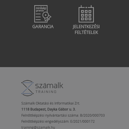
GARANCIA
JELENTKEZÉSI
FELTÉTELEK
Számalk Oktatási és Informatikai Zrt.
1118 Budapest, Dayka Gábor u. 3.
Felnőttképzési nyilvántartási száma: B/2020/000703
Felnőttképzési engedélyszám:
E/2021/000172
training@szamalk.hu