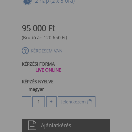
2 nap (2 x 8 óra)
95 000
Ft
(Bruttó ár:
120 650
Ft
)
KÉRDÉSEM VAN!
KÉPZÉSI FORMA
LIVE ONLINE
KÉPZÉS NYELVE
magyar
-
+
Jelentkezem
Ajánlatkérés