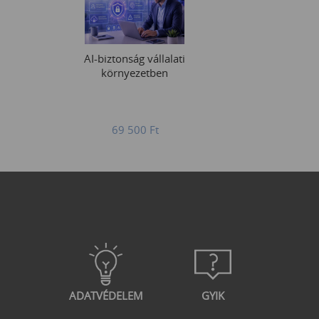
AI-biztonság vállalati
környezetben
69 500
Ft
ADATVÉDELEM
GYIK