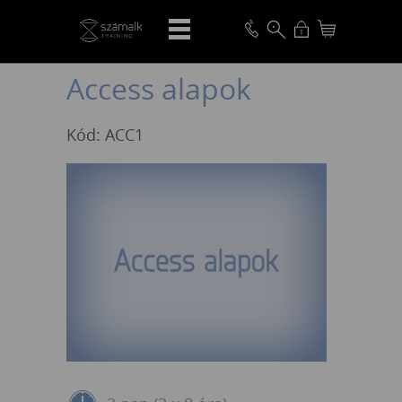
VISSZA
Access alapok
Kód: ACC1