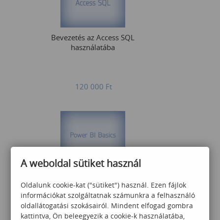
Bevezetés az Access SQL
használatába
120 000
Ft
A weboldal sütiket használ
PowerBI Basics
Oldalunk cookie-kat ("sütiket") használ. Ezen fájlok
információkat szolgáltatnak számunkra a felhasználó
oldallátogatási szokásairól. Mindent elfogad gombra
kattintva, Ön beleegyezik a cookie-k használatába,
102 000
Ft