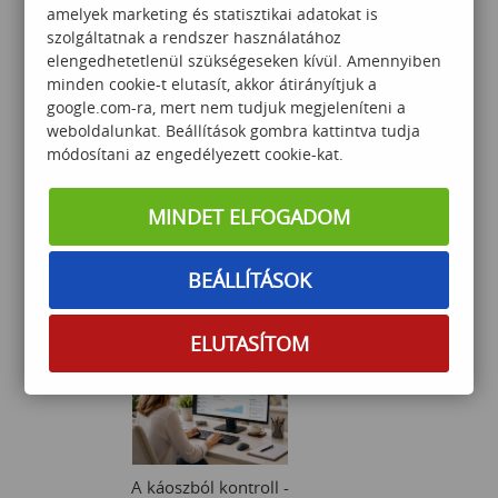
amelyek marketing és statisztikai adatokat is
szolgáltatnak a rendszer használatához
elengedhetetlenül szükségeseken kívül. Amennyiben
minden cookie-t elutasít, akkor átirányítjuk a
google.com-ra, mert nem tudjuk megjeleníteni a
weboldalunkat. Beállítások gombra kattintva tudja
módosítani az engedélyezett cookie-kat.
PowerQuery középhaladó
MINDET ELFOGADOM
BEÁLLÍTÁSOK
100 000
Ft
ELUTASÍTOM
A káoszból kontroll -