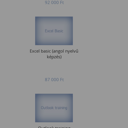
92 000
Ft
Excel basic (angol nyelvű
képzés)
87 000
Ft