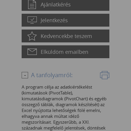
Ajánlatkérés
Jelentkezés
Kedvencekbe teszem
Elküldöm emailben
A tanfolyamról:
A program célja az adatkiértékelést
(kimutatások (PivotTable),
kimutatásdiagramok (PivotChart) és egyéb
összegző táblák, diagramok készítését) az
Excel nyújtotta lehetőségek fölé emelni,
elhagyva annak múltat idéző
megszorításait. Egyszerűbb, a XXI.
századnak megfelelő jelentések, döntések