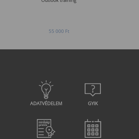
Outlook training
55 000
Ft
ADATVÉDELEM
GYIK