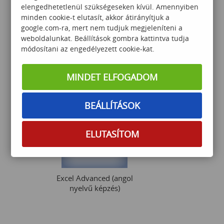
elengedhetetlenül szükségeseken kívül. Amennyiben
minden cookie-t elutasít, akkor átirányítjuk a
google.com-ra, mert nem tudjuk megjeleníteni a
weboldalunkat. Beállítások gombra kattintva tudja
Excel középhaladó
módosítani az engedélyezett cookie-kat.
MINDET ELFOGADOM
75 000
Ft
BEÁLLÍTÁSOK
ELUTASÍTOM
Excel Advanced (angol
nyelvű képzés)