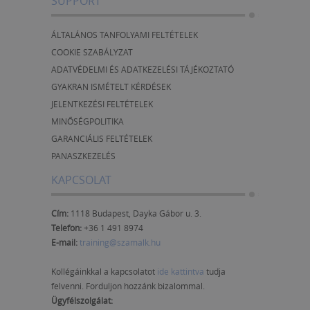
SUPPORT
ÁLTALÁNOS TANFOLYAMI FELTÉTELEK
COOKIE SZABÁLYZAT
ADATVÉDELMI ÉS ADATKEZELÉSI TÁJÉKOZTATÓ
GYAKRAN ISMÉTELT KÉRDÉSEK
JELENTKEZÉSI FELTÉTELEK
MINŐSÉGPOLITIKA
GARANCIÁLIS FELTÉTELEK
PANASZKEZELÉS
KAPCSOLAT
Cím:
1118 Budapest, Dayka Gábor u. 3.
Telefon:
+36 1 491 8974
E-mail:
training@szamalk.hu
Kollégáinkkal a kapcsolatot
ide kattintva
tudja
felvenni. Forduljon hozzánk bizalommal.
Ügyfélszolgálat: