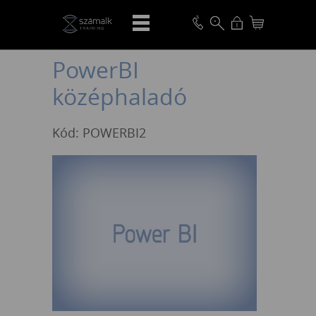
VISSZA
PowerBI
középhaladó
Kód: POWERBI2