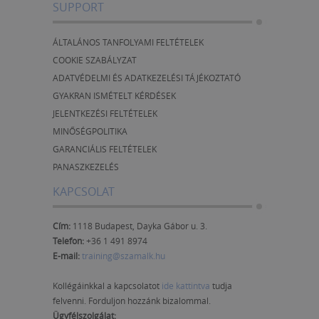
SUPPORT
ÁLTALÁNOS TANFOLYAMI FELTÉTELEK
COOKIE SZABÁLYZAT
ADATVÉDELMI ÉS ADATKEZELÉSI TÁJÉKOZTATÓ
GYAKRAN ISMÉTELT KÉRDÉSEK
JELENTKEZÉSI FELTÉTELEK
MINŐSÉGPOLITIKA
GARANCIÁLIS FELTÉTELEK
PANASZKEZELÉS
KAPCSOLAT
Cím:
1118 Budapest, Dayka Gábor u. 3.
Telefon:
+36 1 491 8974
E-mail:
training@szamalk.hu
Kollégáinkkal a kapcsolatot
ide kattintva
tudja
felvenni. Forduljon hozzánk bizalommal.
Ügyfélszolgálat: