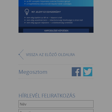
VISSZA AZ ELŐZŐ OLDALRA
Megosztom
HÍRLEVÉL FELIRATKOZÁS