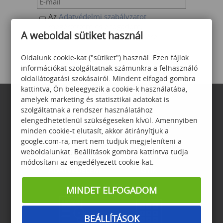
Az
Adatvédelmi szabályzatot
megértettem és elfogadom,
A weboldal sütiket használ
feliratkozom a Számalk hírlevelére.
Oldalunk cookie-kat ("sütiket") használ. Ezen fájlok
információkat szolgáltatnak számunkra a felhasználó
oldallátogatási szokásairól. Mindent elfogad gombra
kattintva, Ön beleegyezik a cookie-k használatába,
amelyek marketing és statisztikai adatokat is
szolgáltatnak a rendszer használatához
elengedhetetlenül szükségeseken kívül. Amennyiben
minden cookie-t elutasít, akkor átirányítjuk a
google.com-ra, mert nem tudjuk megjeleníteni a
weboldalunkat. Beállítások gombra kattintva tudja
módosítani az engedélyezett cookie-kat.
ADATVÉDELEM
GYIK
MINDET ELFOGADOM
BEÁLLÍTÁSOK