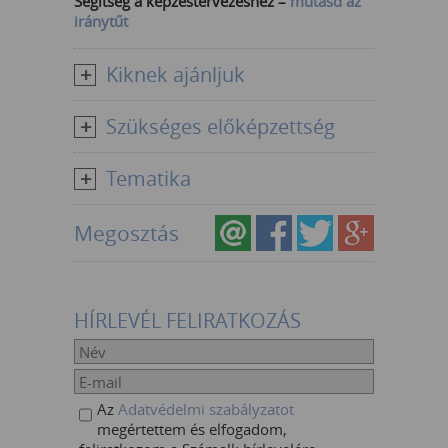
Segítség a képzéstervezéshez –
mutasd az
iránytűt
Kiknek ajánljuk
Szükséges előképzettség
Tematika
Megosztás
HÍRLEVÉL FELIRATKOZÁS
Az
Adatvédelmi szabályzatot
megértettem és elfogadom,