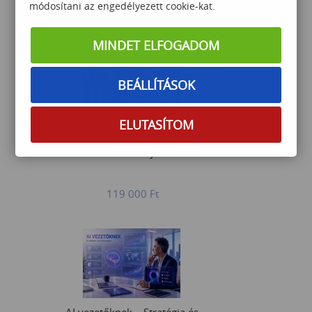
100 000
Ft
módosítani az engedélyezett cookie-kat.
MINDET ELFOGADOM
BEÁLLÍTÁSOK
ELUTASÍTOM
Microsoft CopilotExpert –
Promptolás, AI ágensek és
M365 munkafolyamatok
119 000
Ft