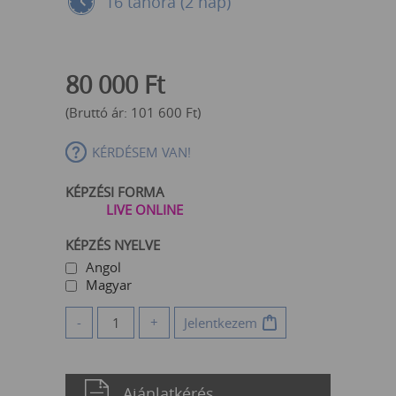
16 tanóra (2 nap)
80 000
Ft
(Bruttó ár:
101 600
Ft
)
KÉRDÉSEM VAN!
KÉPZÉSI FORMA
LIVE ONLINE
KÉPZÉS NYELVE
Angol
Magyar
-
+
Jelentkezem
Ajánlatkérés