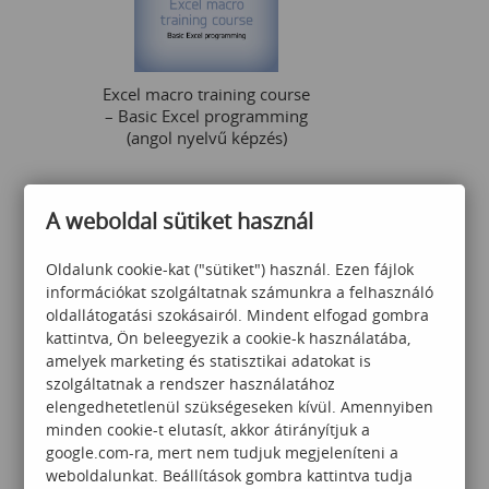
Excel macro training course
– Basic Excel programming
(angol nyelvű képzés)
107 000
Ft
A weboldal sütiket használ
Oldalunk cookie-kat ("sütiket") használ. Ezen fájlok
információkat szolgáltatnak számunkra a felhasználó
oldallátogatási szokásairól. Mindent elfogad gombra
kattintva, Ön beleegyezik a cookie-k használatába,
amelyek marketing és statisztikai adatokat is
szolgáltatnak a rendszer használatához
PowerBI középhaladó
elengedhetetlenül szükségeseken kívül. Amennyiben
minden cookie-t elutasít, akkor átirányítjuk a
google.com-ra, mert nem tudjuk megjeleníteni a
weboldalunkat. Beállítások gombra kattintva tudja