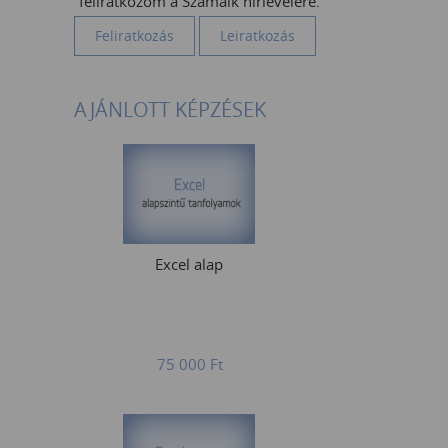
feliratkozom a Számalk hírlevelére.
AJÁNLOTT KÉPZÉSEK
Excel alap
75 000
Ft