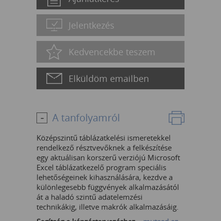
Jelentkezés
Kedvencekbe teszem
Elküldöm emailben
A tanfolyamról
Középszintű táblázatkelési ismeretekkel
rendelkező résztvevőknek a felkészítése
egy aktuálisan korszerű verziójú Microsoft
Excel táblázatkezelő program speciális
lehetőségeinek kihasználására, kezdve a
különlegesebb függvények alkalmazásától
át a haladó szintű adatelemzési
technikákig, illetve makrók alkalmazásáig.