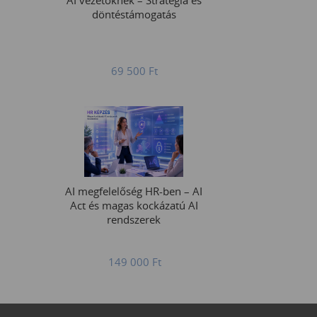
AI vezetőknek – Stratégia és
döntéstámogatás
69 500
Ft
AI megfelelőség HR-ben – AI
Act és magas kockázatú AI
rendszerek
149 000
Ft