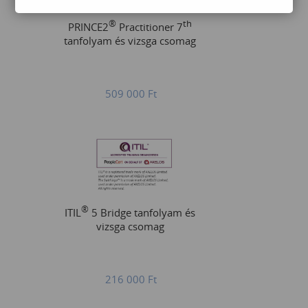
®
th
PRINCE2
Practitioner 7
tanfolyam és vizsga csomag
509 000
Ft
®
ITIL
5 Bridge tanfolyam és
vizsga csomag
216 000
Ft