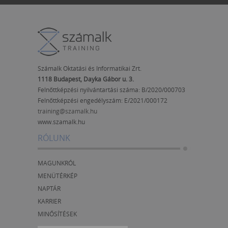
Számalk Oktatási és Informatikai Zrt.
1118 Budapest, Dayka Gábor u. 3.
Felnőttképzési nyilvántartási száma: B/2020/000703
Felnőttképzési engedélyszám:
E/2021/000172
training@szamalk.hu
www.szamalk.hu
RÓLUNK
MAGUNKRÓL
MENÜTÉRKÉP
NAPTÁR
KARRIER
MINŐSÍTÉSEK