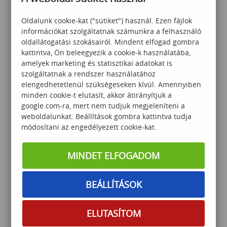
Oldalunk cookie-kat ("sütiket") használ. Ezen fájlok
165 000
Ft
információkat szolgáltatnak számunkra a felhasználó
oldallátogatási szokásairól. Mindent elfogad gombra
kattintva, Ön beleegyezik a cookie-k használatába,
amelyek marketing és statisztikai adatokat is
szolgáltatnak a rendszer használatához
elengedhetetlenül szükségeseken kívül. Amennyiben
minden cookie-t elutasít, akkor átirányítjuk a
google.com-ra, mert nem tudjuk megjeleníteni a
®
th
PRINCE2
Foundation 7
weboldalunkat. Beállítások gombra kattintva tudja
tanfolyam és vizsga csomag
módosítani az engedélyezett cookie-kat.
MINDET ELFOGADOM
395 000
Ft
BEÁLLÍTÁSOK
ELUTASÍTOM