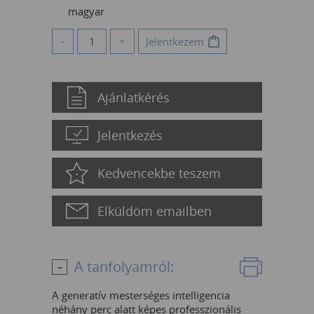
magyar
-
+
Jelentkezem
Ajánlatkérés
Jelentkezés
Kedvencekbe teszem
Elküldöm emailben
A tanfolyamról:
A generatív mesterséges intelligencia
néhány perc alatt képes professzionális