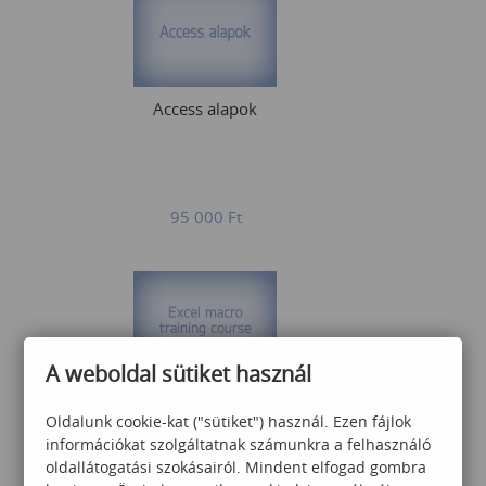
Access alapok
95 000
Ft
A weboldal sütiket használ
Excel macro training course
Oldalunk cookie-kat ("sütiket") használ. Ezen fájlok
– Basic Excel programming
információkat szolgáltatnak számunkra a felhasználó
(angol nyelvű képzés)
oldallátogatási szokásairól. Mindent elfogad gombra