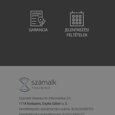
GARANCIA
JELENTKEZÉSI
FELTÉTELEK
Számalk Oktatási és Informatikai Zrt.
1118 Budapest, Dayka Gábor u. 3.
Felnőttképzési nyilvántartási száma: B/2020/000703
Felnőttképzési engedélyszám:
E/2021/000172