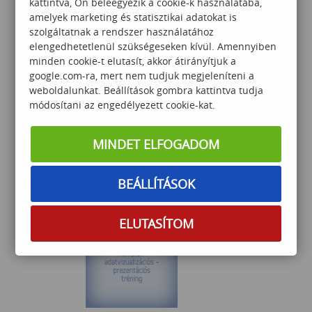
kattintva, Ön beleegyezik a cookie-k használatába,
107 000
Ft
amelyek marketing és statisztikai adatokat is
szolgáltatnak a rendszer használatához
elengedhetetlenül szükségeseken kívül. Amennyiben
minden cookie-t elutasít, akkor átirányítjuk a
google.com-ra, mert nem tudjuk megjeleníteni a
weboldalunkat. Beállítások gombra kattintva tudja
módosítani az engedélyezett cookie-kat.
PowerBI alap
MINDET ELFOGADOM
BEÁLLÍTÁSOK
90 000
Ft
ELUTASÍTOM