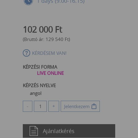
1 days (9.00-16.15)
102 000
Ft
(Bruttó ár:
129 540
Ft
)
KÉRDÉSEM VAN!
KÉPZÉSI FORMA
LIVE ONLINE
KÉPZÉS NYELVE
angol
-
+
Jelentkezem
Ajánlatkérés