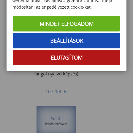
weboldalunkat. Beállítások gombra kattintva tudja
módosítani az engedélyezett cookie-kat.
55 000
Ft
MINDET ELFOGADOM
BEÁLLÍTÁSOK
ELUTASÍTOM
Excel macro training course
– Basic Excel programming
(angol nyelvű képzés)
107 000
Ft