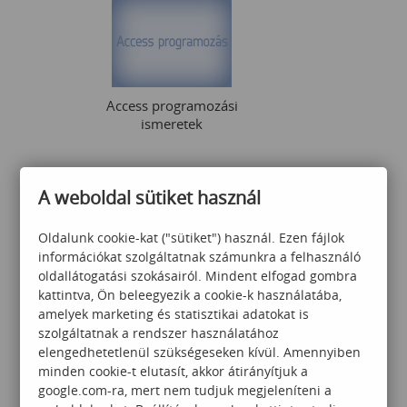
Access programozási
ismeretek
A weboldal sütiket használ
115 000
Ft
Oldalunk cookie-kat ("sütiket") használ. Ezen fájlok
információkat szolgáltatnak számunkra a felhasználó
oldallátogatási szokásairól. Mindent elfogad gombra
kattintva, Ön beleegyezik a cookie-k használatába,
amelyek marketing és statisztikai adatokat is
szolgáltatnak a rendszer használatához
Word alap
elengedhetetlenül szükségeseken kívül. Amennyiben
minden cookie-t elutasít, akkor átirányítjuk a
google.com-ra, mert nem tudjuk megjeleníteni a