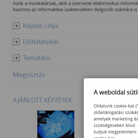
Azok a munkatársak, akik a szervezet elektronikus informác
hasznos az informatikai szakterületen dolgozók számára is (
Képzés célja:
Előfeltételek:
Tematika:
Megosztás
A weboldal süti
AJÁNLOTT KÉPZÉSEK
Oldalunk cookie-kat (
oldallátogatási szoká
amelyek marketing és 
szükségeseken kívül.
tudjuk megjeleníteni