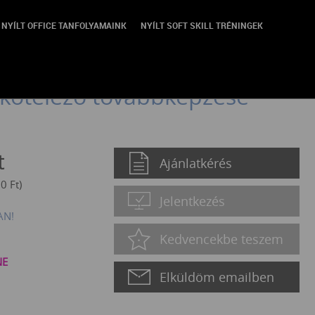
NYÍLT OFFICE TANFOLYAMAINK
NYÍLT SOFT SKILL TRÉNINGEK
s Rendszer biztonságáért
) kötelező továbbképzése
t
Ajánlatkérés
50
Ft
)
Jelentkezés
AN!
Kedvencekbe teszem
NE
Elküldöm emailben