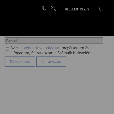
BEJELENTKEZÉS
HÍRLEVÉL FELIRATKOZÁS
Az
Adatvédelmi szabályzatot
megértettem és
elfogadom, feliratkozom a Számalk hírlevelére.