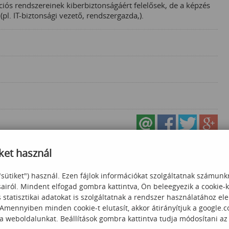
iós rendszereinek kiberbiztonságáért felelősek, de a képzés
pl. IT-biztonsági vezető, rendszergazda,).
ket használ
"sütiket") használ. Ezen fájlok információkat szolgáltatnak számunk
sairól. Mindent elfogad gombra kattintva, Ön beleegyezik a cookie-
statisztikai adatokat is szolgáltatnak a rendszer használatához el
 Amennyiben minden cookie-t elutasít, akkor átirányítjuk a google.
 a weboldalunkat. Beállítások gombra kattintva tudja módosítani az