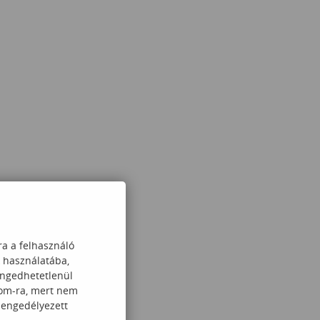
ra a felhasználó
k használatába,
engedhetetlenül
com-ra, mert nem
 engedélyezett