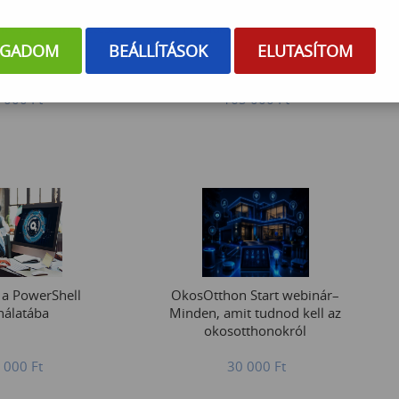
ítése, üzemeltetése
A Product Owner szerepkör
elhárítása
OGADOM
BEÁLLÍTÁSOK
ELUTASÍTOM
 000
Ft
165 000
Ft
 a PowerShell
OkosOtthon Start webinár–
nálatába
Minden, amit tudnod kell az
okosotthonokról
 000
Ft
30 000
Ft