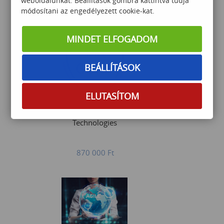
weboldalunkat. Beállítások gombra kattintva tudja
módosítani az engedélyezett cookie-kat.
Érdeklődjön
MINDET ELFOGADOM
BEÁLLÍTÁSOK
ELUTASÍTOM
Implementing and Oper.
Enterprise Network Core
Technologies
870 000
Ft