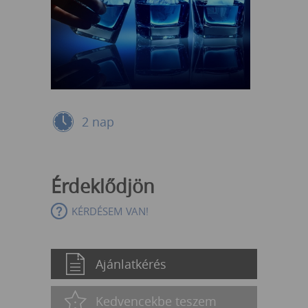
2 nap
Érdeklődjön
KÉRDÉSEM VAN!
Ajánlatkérés
Kedvencekbe teszem