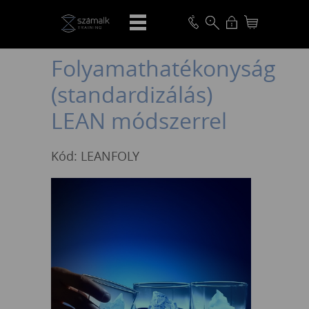
VISSZA
Folyamathatékonyság
(standardizálás)
LEAN módszerrel
Kód: LEANFOLY