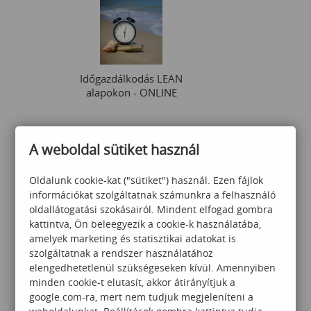
Időgazdálkodás LEAN
alapokon - ONLINE
A weboldal sütiket használ
Érdeklődjön
Oldalunk cookie-kat ("sütiket") használ. Ezen fájlok
információkat szolgáltatnak számunkra a felhasználó
oldallátogatási szokásairól. Mindent elfogad gombra
kattintva, Ön beleegyezik a cookie-k használatába,
amelyek marketing és statisztikai adatokat is
szolgáltatnak a rendszer használatához
Teljesítményértékelés a
elengedhetetlenül szükségeseken kívül. Amennyiben
LEAN rendszer hatékony
minden cookie-t elutasít, akkor átirányítjuk a
működtetésének javítására
google.com-ra, mert nem tudjuk megjeleníteni a