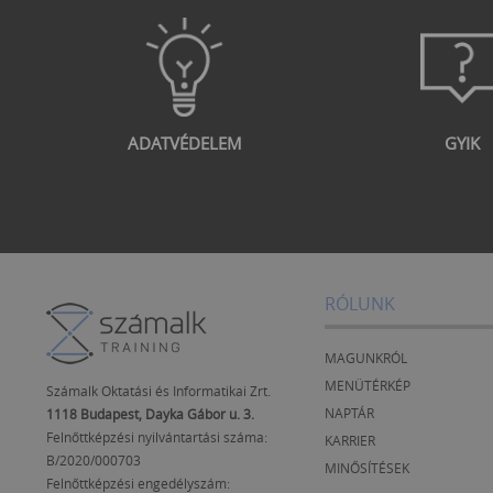
ADATVÉDELEM
GYIK
RÓLUNK
MAGUNKRÓL
MENÜTÉRKÉP
Számalk Oktatási és Informatikai Zrt.
NAPTÁR
1118 Budapest, Dayka Gábor u. 3.
Felnőttképzési nyilvántartási száma:
KARRIER
B/2020/000703
MINŐSÍTÉSEK
Felnőttképzési engedélyszám: