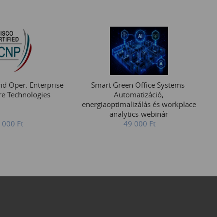
d Oper. Enterprise
Smart Green Office Systems-
e Technologies
Automatizáció,
energiaoptimalizálás és workplace
analytics-webinár
 000
Ft
49 000
Ft