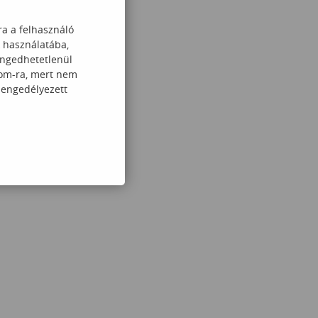
ra a felhasználó
k használatába,
engedhetetlenül
com-ra, mert nem
 engedélyezett