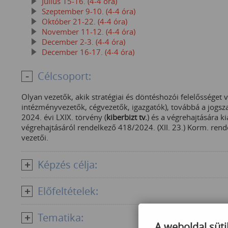
Július 15-16. (4-4 óra)
Szeptember 9-10. (4-4 óra)
Október 21-22. (4-4 óra)
November 11-12. (4-4 óra)
December 2-3. (4-4 óra)
December 16-17. (4-4 óra)
Célcsoport:
Olyan vezetők, akik stratégiai és döntéshozói felelősséget v
intézményvezetők, cégvezetők, igazgatók), továbbá a jogsz
2024. évi LXIX. törvény (
kiberbizt tv.
) és a végrehajtására 
végrehajtásáról rendelkező 418/2024. (XII. 23.) Korm. rende
vezetői.
Képzés célja:
Előfeltételek:
Tematika:
A weboldal süti