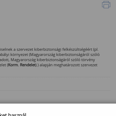
iselnek a szervezet kiberbiztonsági felkészültségéért (pl.
abályi környezet (Magyarország kiberbiztonságáról szóló
kiadott, Magyarország kiberbiztonságáról szóló törvény
let (
Korm. Rendelet
).) alapján meghatározott szervezet
ket használ