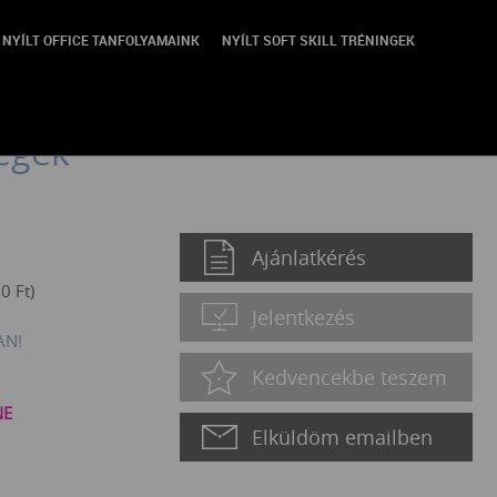
NYÍLT OFFICE TANFOLYAMAINK
NYÍLT SOFT SKILL TRÉNINGEK
elező alapképzés –
ségek
Ajánlatkérés
50
Ft
)
Jelentkezés
AN!
Kedvencekbe teszem
NE
Elküldöm emailben