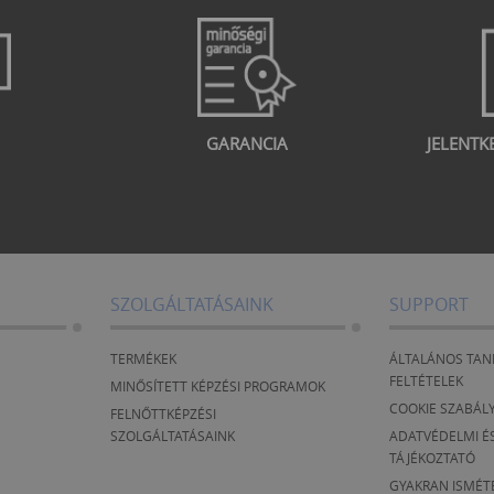
GARANCIA
JELENTK
SZOLGÁLTATÁSAINK
SUPPORT
TERMÉKEK
ÁLTALÁNOS TAN
FELTÉTELEK
MINŐSÍTETT KÉPZÉSI PROGRAMOK
COOKIE SZABÁL
FELNŐTTKÉPZÉSI
SZOLGÁLTATÁSAINK
ADATVÉDELMI ÉS
TÁJÉKOZTATÓ
GYAKRAN ISMÉT