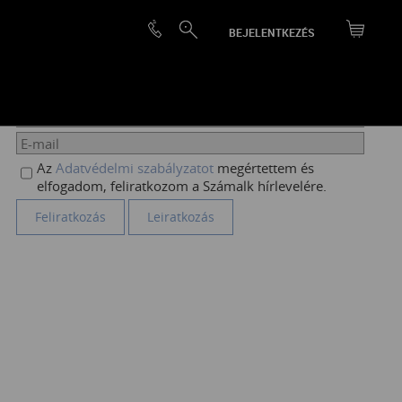
BEJELENTKEZÉS
HÍRLEVÉL FELIRATKOZÁS
Az
Adatvédelmi szabályzatot
megértettem és
elfogadom, feliratkozom a Számalk hírlevelére.