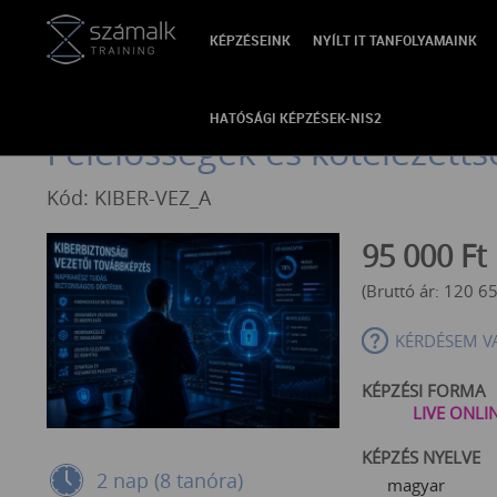
KÉPZÉSEINK
NYÍLT IT TANFOLYAMAINK
VISSZA
Kiberbiztonsági Vezetői köt
HATÓSÁGI KÉPZÉSEK-NIS2
Felelősségek és kötelezett
Kód: KIBER-VEZ_A
95 000
Ft
(Bruttó ár:
120 6
KÉRDÉSEM V
KÉPZÉSI FORMA
LIVE ONLI
KÉPZÉS NYELVE
2 nap (8 tanóra)
magyar