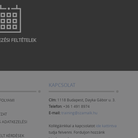
EZÉSI FELTÉTELEK
KAPCSOLAT
Cím:
1118 Budapest, Dayka Gábor u. 3.
FOLYAMI
Telefon:
+36 1 491 8974
E-mail:
training@szamalk.hu
YZAT
 ADATKEZELÉSI
Kollégáinkkal a kapcsolatot
ide kattintva
tudja felvenni. Forduljon hozzánk
ELT KÉRDÉSEK