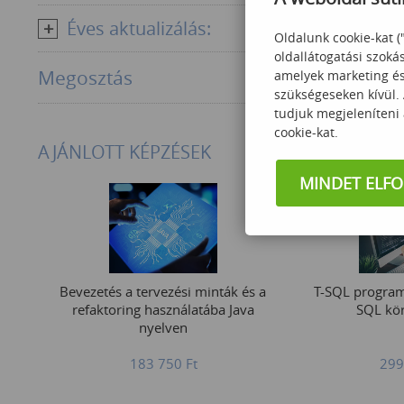
Éves aktualizálás:
Oldalunk cookie-kat (
oldallátogatási szoká
Megosztás
amelyek marketing és 
szükségeseken kívül.
tudjuk megjeleníteni
cookie-kat.
AJÁNLOTT KÉPZÉSEK
MINDET ELF
Bevezetés a tervezési minták és a
T-SQL progra
refaktoring használatába Java
SQL kö
nyelven
183 750
Ft
299