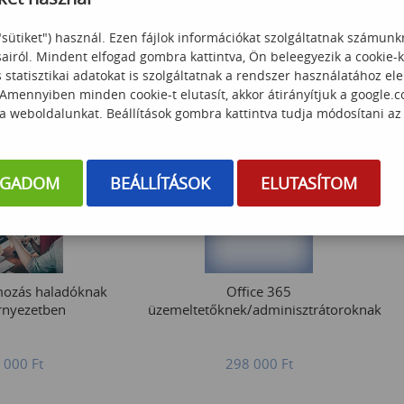
"sütiket") használ. Ezen fájlok információkat szolgáltatnak számunk
sairól. Mindent elfogad gombra kattintva, Ön beleegyezik a cookie-
statisztikai adatokat is szolgáltatnak a rendszer használatához el
 Amennyiben minden cookie-t elutasít, akkor átirányítjuk a google.
 a weboldalunkat. Beállítások gombra kattintva tudja módosítani az
OGADOM
BEÁLLÍTÁSOK
ELUTASÍTOM
mozás haladóknak
Office 365
rnyezetben
üzemeltetőknek/adminisztrátoroknak
 000
Ft
298 000
Ft