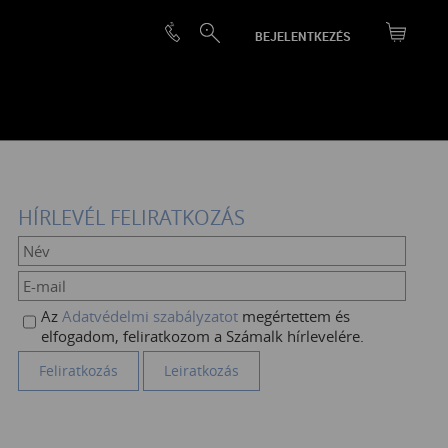
BEJELENTKEZÉS
HÍRLEVÉL FELIRATKOZÁS
Az
Adatvédelmi szabályzatot
megértettem és
elfogadom, feliratkozom a Számalk hírlevelére.