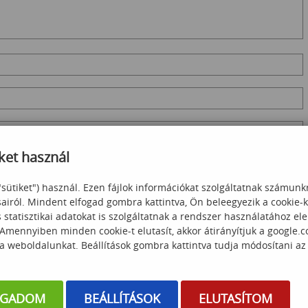
ket használ
"sütiket") használ. Ezen fájlok információkat szolgáltatnak számunk
sairól. Mindent elfogad gombra kattintva, Ön beleegyezik a cookie-
statisztikai adatokat is szolgáltatnak a rendszer használatához el
 Amennyiben minden cookie-t elutasít, akkor átirányítjuk a google.
 a weboldalunkat. Beállítások gombra kattintva tudja módosítani az
OGADOM
BEÁLLÍTÁSOK
ELUTASÍTOM