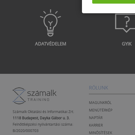
ADATVÉDELEM
GYIK
RÓLUNK
MAGUNKRÓL
MENÜTÉRKÉP
Számalk Oktatási és Informatikai Zrt.
NAPTÁR
1118 Budapest, Dayka Gábor u. 3.
Felnőttképzési nyilvántartási száma:
KARRIER
B/2020/000703
MINŐSÍTÉSEK