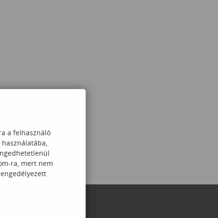
ra a felhasználó
k használatába,
engedhetetlenül
com-ra, mert nem
 engedélyezett