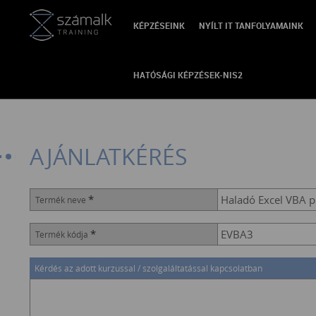
KÉPZÉSEINK
NYÍLT IT TANFOLYAMAINK
VISSZA
HATÓSÁGI KÉPZÉSEK-NIS2
AJÁNLATKÉRÉS
*
Termék neve
*
Termék kódja
Kérdés az adott kurzussal / szolgaláltatással kapcsolatban