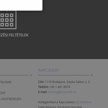
EZÉSI FELTÉTELEK
KAPCSOLAT
Cím:
1118 Budapest, Dayka Gábor u. 3.
FOLYAMI
Telefon:
+36 1 491 8974
E-mail:
training@szamalk.hu
YZAT
 ADATKEZELÉSI
Kollégáinkkal a kapcsolatot
ide kattintva
tudja felvenni. Forduljon hozzánk