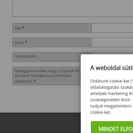
*
Név
*
Email
Telefonszám
A weboldal süti
Beleegyezem abba, hogy a Számalk Zrt.
tárolja és feldolgozza a személyes
*
Oldalunk cookie-kat (
adataimat.
oldallátogatási szoká
amelyek marketing és 
szükségeseken kívül.
tudjuk megjeleníteni
cookie-kat.
MINDET ELF