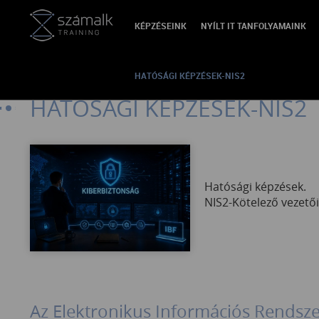
KÉPZÉSEINK
NYÍLT IT TANFOLYAMAINK
VISSZA
Hatósági képzések-NIS2
HATÓSÁGI KÉPZÉSEK-NIS2
HATÓSÁGI KÉPZÉSEK-NIS2
Hatósági képzések.
NIS2-Kötelező vezetői
Az Elektronikus Információs Rendsze