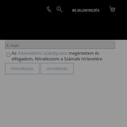
BEJELENTKEZÉS
HÍRLEVÉL FELIRATKOZÁS
Az
Adatvédelmi szabályzatot
megértettem és
elfogadom, feliratkozom a Számalk hírlevelére.