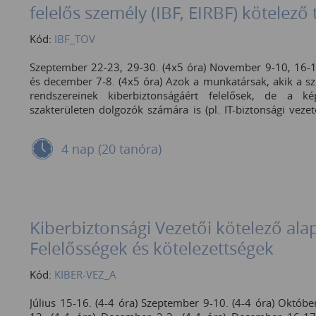
felelős személy (IBF, EIRBF) kötelez
Kód:
IBF_TOV
Szeptember 22-23, 29-30. (4x5 óra) November 9-10, 16-
és december 7-8. (4x5 óra) Azok a munkatársak, akik a sz
rendszereinek kiberbiztonságáért felelősek, de a k
szakterületen dolgozók számára is (pl. IT-biztonsági veze
ismereteinek frissítése és napra készen tartása a kiberb
jogszabályi követelmények és incidenskezelési gyakorlatok
4 nap (20 tanóra)
meghatározott 20 órás éves továbbképzési kötelezettség
legalább egy fejezetet aktualizálni, pl. a „Kiberbiztonsá
fenyegetésekre és esettanulmányokra reflektáljon. Szakm
adott szervezetben az elektronikus információs rendszer
vagy e szerepkör betöltésére kijelölt munkatárs. Alapvető
ismeretek megléte elvárt (pl. hálózati alapok, adatvéd
Kiberbiztonsági Vezetői kötelező ala
Jogszabályi környezet ismerete előny: pl. Magyarország ki
Felelősségek és kötelezettségek
LXIX. törvény (kiberbizt tv.) és a végrehajtására kiadott
szóló törvény végrehajtásáról rendelkező 418/2024. (X
Kód:
KIBER-VEZ_A
Rendelet). valamint a biztonsági osztályba sorolás köve
biztonsági osztályok esetében alkalmazandó konkrét védel
Július 15-16. (4-4 óra) Szeptember 9-10. (4-4 óra) Októb
(VI. 24.) MK rendelet (MK Rendelet) és az SZTFH rende