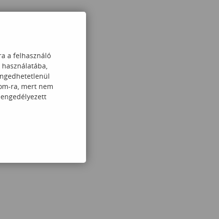
ra a felhasználó
k használatába,
engedhetetlenül
com-ra, mert nem
 engedélyezett