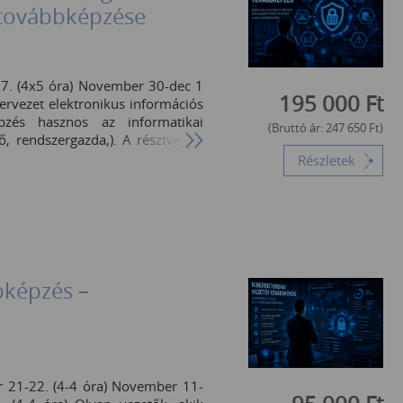
ő továbbképzése
17. (4x5 óra) November 30-dec 1
195 000
Ft
ervezet elektronikus információs
épzés hasznos az informatikai
(Bruttó ár:
247 650
Ft
)
tő, rendszergazda,). A résztvevők
iztonsági trendek, technológiák,
Részletek
 terén. A képzés a jogszabályban
 teljesítésére alkalmas. Évente
gi trendek” fejezetet, hogy az új
ai előfeltételek A résztvevő az
 biztonságáért felelős személy,
 informatikai és kiberbiztonsági
elem, incidenskezelés alapjai).
pképzés –
berbiztonságáról szóló 2024. évi
, Magyarország kiberbiztonságáról
II. 23.) Korm. rendelet (Korm.
telményeiről, valamint az egyes
mi intézkedésekről szóló 7/2024.
er 21-22. (4-4 óra) November 11-
letei. Ajánlott legalább 1–2 év