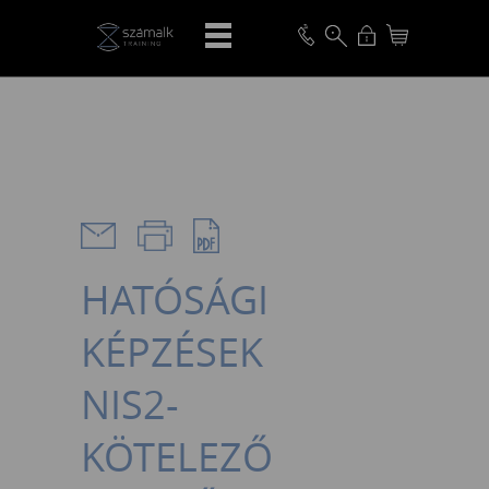
VISSZA
HATÓSÁGI
KÉPZÉSEK
NIS2-
KÖTELEZŐ