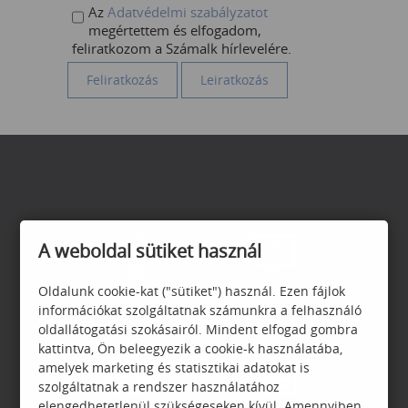
Az
Adatvédelmi szabályzatot
megértettem és elfogadom,
feliratkozom a Számalk hírlevelére.
A weboldal sütiket használ
Oldalunk cookie-kat ("sütiket") használ. Ezen fájlok
ADATVÉDELEM
GYIK
információkat szolgáltatnak számunkra a felhasználó
oldallátogatási szokásairól. Mindent elfogad gombra
kattintva, Ön beleegyezik a cookie-k használatába,
amelyek marketing és statisztikai adatokat is
szolgáltatnak a rendszer használatához
elengedhetetlenül szükségeseken kívül. Amennyiben
GARANCIA
JELENTKEZÉSI