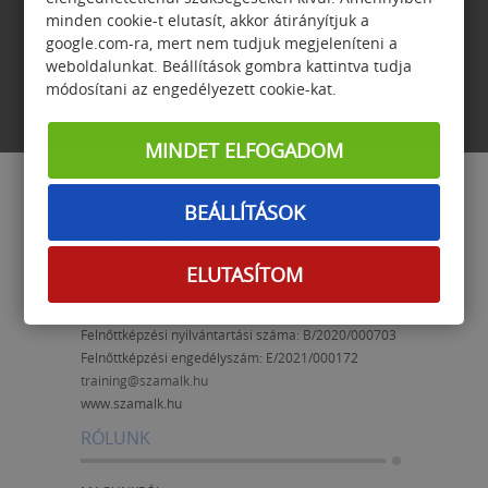
minden cookie-t elutasít, akkor átirányítjuk a
FELTÉTELEK
google.com-ra, mert nem tudjuk megjeleníteni a
weboldalunkat. Beállítások gombra kattintva tudja
módosítani az engedélyezett cookie-kat.
MINDET ELFOGADOM
BEÁLLÍTÁSOK
ELUTASÍTOM
Számalk Oktatási és Informatikai Zrt.
1118 Budapest, Dayka Gábor u. 3.
Felnőttképzési nyilvántartási száma: B/2020/000703
Felnőttképzési engedélyszám:
E/2021/000172
training@szamalk.hu
www.szamalk.hu
RÓLUNK