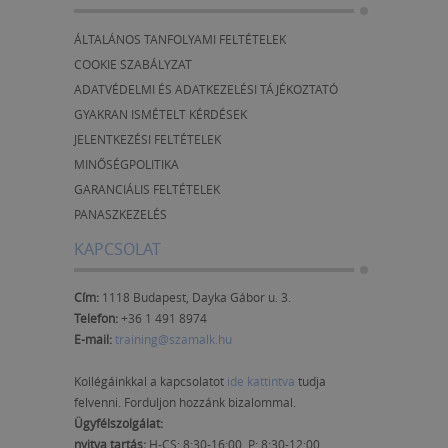
ÁLTALÁNOS TANFOLYAMI FELTÉTELEK
COOKIE SZABÁLYZAT
ADATVÉDELMI ÉS ADATKEZELÉSI TÁJÉKOZTATÓ
GYAKRAN ISMÉTELT KÉRDÉSEK
JELENTKEZÉSI FELTÉTELEK
MINŐSÉGPOLITIKA
GARANCIÁLIS FELTÉTELEK
PANASZKEZELÉS
KAPCSOLAT
Cím:
1118 Budapest, Dayka Gábor u. 3.
Telefon:
+36 1 491 8974
E-mail:
training@szamalk.hu
Kollégáinkkal a kapcsolatot
ide kattintva
tudja
felvenni. Forduljon hozzánk bizalommal.
Ügyfélszolgálat:
nyitva tartás:
H-CS: 8:30-16:00, P: 8:30-12:00